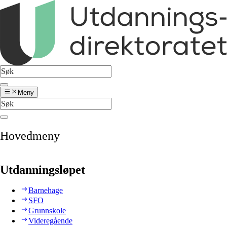
Meny
Hovedmeny
Utdanningsløpet
Barnehage
SFO
Grunnskole
Videregående