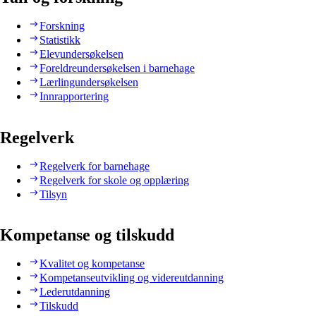
Forskning
Statistikk
Elevundersøkelsen
Foreldreundersøkelsen i barnehage
Lærlingundersøkelsen
Innrapportering
Regelverk
Regelverk for barnehage
Regelverk for skole og opplæring
Tilsyn
Kompetanse og tilskudd
Kvalitet og kompetanse
Kompetanseutvikling og videreutdanning
Lederutdanning
Tilskudd