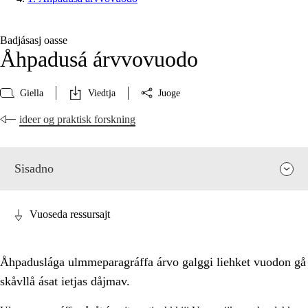
Badjásasj oasse
Åhpadusá árvvovuodo
Giella
Viedtja
Juoge
ideer og praktisk forskning
Sisadno
Vuoseda ressursajt
Åhpaduslága ulmmeparagráffa árvo galggi liehket vuodon gå
skåvllå ásat ietjas dåjmav.