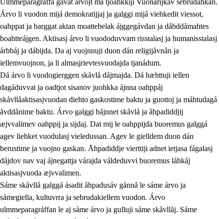
Ulmmeparagráffa gåvåt árvojt ma tjoahkkiji Vuonarijkav sebrudahkan.
Árvo li vuodon mijá demokratijjaj ja galggi mijá viehkedit viessot,
oahppat ja barggat aktan moattebelak ájggegávdan ja dåbddåmahtes
1.
Åhpadusá árvvovuodo
boahtteájgen. Aktisasj árvo li vuododuvvam risstalasj ja humanisstalasj
árbbáj ja dábijda. Da aj vuojnnuji duon dán religijåvnån ja
1.1
Almasjárvvo
iellemvuojnon, ja li almasjrievtesvuodajda tjanádum.
1.2
Identitiehtta ja kultuvralasj moattevuohta
Dá árvo li vuodogierggen skåvlå dåjmajda. Dá hæhttuji iellen
dagáduvvat ja oadtjot sisanov juohkka ájnna oahppáj
1.3
Lájttális ájádallam ja estetihkalasj diedulasjvuohta
skåvllåaktisasjvuodan diehto gaskostime baktu ja guottoj ja máhtudagá
1.4
Dahkamávvo, berustibme ja diehtemvájnogisvuohta
åvddånime baktu. Árvo galggi bájnnet skåvlå ja åhpadiddjij
æjvvalimev oahppij ja sijdaj. Dat mij le oahppijda buoremus galggá
1.5
Vieledus luonnduj ja birásdiedulasjvuohta
agev liehket vuodulasj vieledussan. Agev le gielldem duon dán
1.6
Demokratijja ja oassálasstem
berustime ja vuojno gaskan. Åhpadiddje vierttiji adnet ietjasa fágalasj
dájdov nav vaj ájnegattja várajda váldeduvvi buoremus láhkáj
aktisasjvuoda æjvvalimen.
Sáme skåvllå galggá ásadit åhpadusáv gånnå le sáme árvo ja
sámegiella, kultuvrra ja sebrudakiellem vuodon. Árvo
ulmmeparagráffan le aj sáme árvo ja gulluji sáme skåvllåj. Sáme