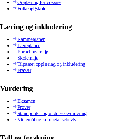
Opplæring for voksne
Folkehøgskole
Læring og inkludering
Rammeplaner
Læreplaner
Barnehagemiljø
Skolemiljø
Tilpasset opplæring og inkludering
Fravær
Vurdering
Eksamen
Prøver
Standpunkt- og underveisvurdering
Vitnemål og kompetansebevis
Tall og forskning