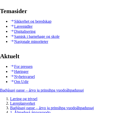
Temasider
Sikkerhet og beredskap
Læremidler
Digitalisering
Samisk i barnehage og skole
Nasjonale minoriteter
Aktuelt
For pressen
Høringer
Nyhetsvarsel
Om Udir
Badjásasj oasse – árvo ja prinsihpa vuodoåhpadussaj
Læring og trivsel
Læreplanverket
Badjásasj oasse – árvo ja prinsihpa vuodoåhpadussaj
1. Åhpadusá árvvovuodo