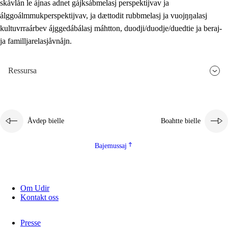
skåvlån le ájnas adnet gájksábmelasj perspektijvav ja
álggoálmmukperspektijvav, ja dættodit rubbmelasj ja vuojŋŋalasj
kultuvrraárbev ájggedábálasj máhtton, duodji/duodje/duedtie ja beraj-
ja familljarelasjåvnåjn.
Ressursa
Åvdep bielle
Boahtte bielle
Bajemussaj
Om Udir
Kontakt oss
Presse