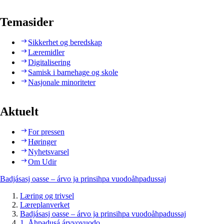
Temasider
Sikkerhet og beredskap
Læremidler
Digitalisering
Samisk i barnehage og skole
Nasjonale minoriteter
Aktuelt
For pressen
Høringer
Nyhetsvarsel
Om Udir
Badjásasj oasse – árvo ja prinsihpa vuodoåhpadussaj
Læring og trivsel
Læreplanverket
Badjásasj oasse – árvo ja prinsihpa vuodoåhpadussaj
1. Åhpadusá árvvovuodo