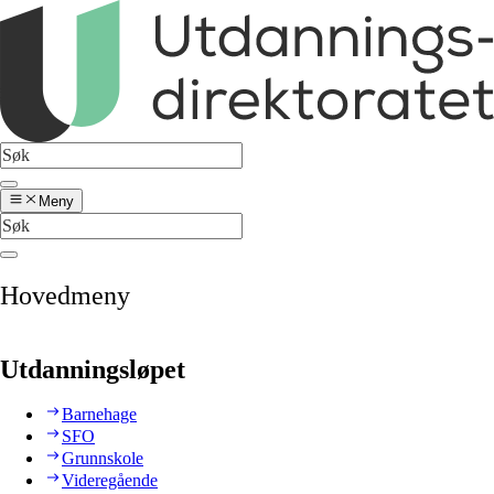
Meny
Hovedmeny
Utdanningsløpet
Barnehage
SFO
Grunnskole
Videregående