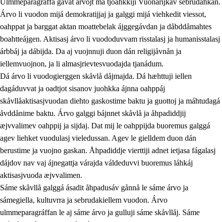
Ulmmeparagráffa gåvåt árvojt ma tjoahkkiji Vuonarijkav sebrudahkan.
Árvo li vuodon mijá demokratijjaj ja galggi mijá viehkedit viessot,
oahppat ja barggat aktan moattebelak ájggegávdan ja dåbddåmahtes
1.
Åhpadusá árvvovuodo
boahtteájgen. Aktisasj árvo li vuododuvvam risstalasj ja humanisstalasj
árbbáj ja dábijda. Da aj vuojnnuji duon dán religijåvnån ja
1.1
Almasjárvvo
iellemvuojnon, ja li almasjrievtesvuodajda tjanádum.
1.2
Identitiehtta ja kultuvralasj moattevuohta
Dá árvo li vuodogierggen skåvlå dåjmajda. Dá hæhttuji iellen
dagáduvvat ja oadtjot sisanov juohkka ájnna oahppáj
1.3
Lájttális ájádallam ja estetihkalasj diedulasjvuohta
skåvllåaktisasjvuodan diehto gaskostime baktu ja guottoj ja máhtudagá
1.4
Dahkamávvo, berustibme ja diehtemvájnogisvuohta
åvddånime baktu. Árvo galggi bájnnet skåvlå ja åhpadiddjij
æjvvalimev oahppij ja sijdaj. Dat mij le oahppijda buoremus galggá
1.5
Vieledus luonnduj ja birásdiedulasjvuohta
agev liehket vuodulasj vieledussan. Agev le gielldem duon dán
1.6
Demokratijja ja oassálasstem
berustime ja vuojno gaskan. Åhpadiddje vierttiji adnet ietjasa fágalasj
dájdov nav vaj ájnegattja várajda váldeduvvi buoremus láhkáj
aktisasjvuoda æjvvalimen.
Sáme skåvllå galggá ásadit åhpadusáv gånnå le sáme árvo ja
sámegiella, kultuvrra ja sebrudakiellem vuodon. Árvo
ulmmeparagráffan le aj sáme árvo ja gulluji sáme skåvllåj. Sáme