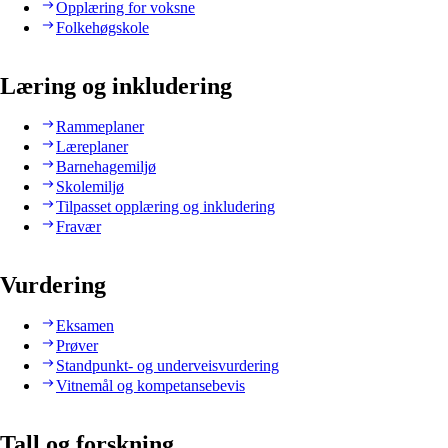
Opplæring for voksne
Folkehøgskole
Læring og inkludering
Rammeplaner
Læreplaner
Barnehagemiljø
Skolemiljø
Tilpasset opplæring og inkludering
Fravær
Vurdering
Eksamen
Prøver
Standpunkt- og underveisvurdering
Vitnemål og kompetansebevis
Tall og forskning