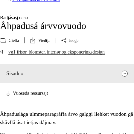
Badjásasj oasse
Åhpadusá árvvovuodo
Giella
Viedtja
Juoge
vg1 frisør, blomster, interiør og eksponeringsdesign
Sisadno
Vuoseda ressursajt
Åhpaduslága ulmmeparagráffa árvo galggi liehket vuodon gå
skåvllå ásat ietjas dåjmav.