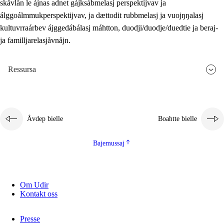
skåvlån le ájnas adnet gájksábmelasj perspektijvav ja
álggoálmmukperspektijvav, ja dættodit rubbmelasj ja vuojŋŋalasj
kultuvrraárbev ájggedábálasj máhtton, duodji/duodje/duedtie ja beraj-
ja familljarelasjåvnåjn.
Ressursa
Åvdep bielle
Boahtte bielle
Bajemussaj
Om Udir
Kontakt oss
Presse