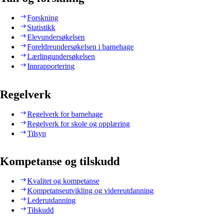
Forskning
Statistikk
Elevundersøkelsen
Foreldreundersøkelsen i barnehage
Lærlingundersøkelsen
Innrapportering
Regelverk
Regelverk for barnehage
Regelverk for skole og opplæring
Tilsyn
Kompetanse og tilskudd
Kvalitet og kompetanse
Kompetanseutvikling og videreutdanning
Lederutdanning
Tilskudd