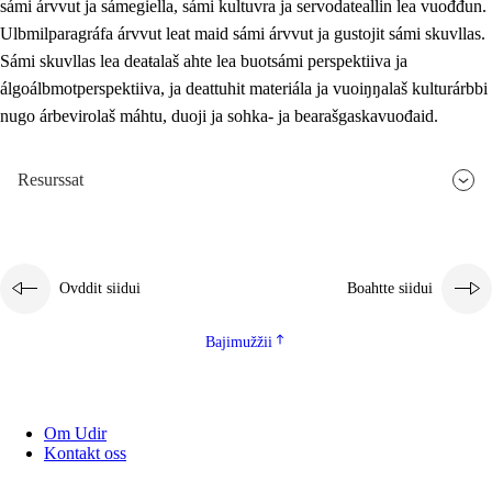
sámi árvvut ja sámegiella, sámi kultuvra ja servodateallin lea vuođđun.
Ulbmilparagráfa árvvut leat maid sámi árvvut ja gustojit sámi skuvllas.
Sámi skuvllas lea deaŧalaš ahte lea buotsámi perspektiiva ja
álgoálbmotperspektiiva, ja deattuhit materiála ja vuoiŋŋalaš kulturárbbi
nugo árbevirolaš máhtu, duoji ja sohka- ja bearašgaskavuođaid.
Resurssat
Ovddit siidui
Boahtte siidui
Bajimužžii
Om Udir
Kontakt oss