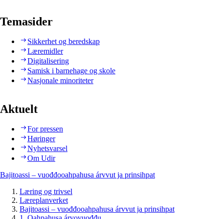
Temasider
Sikkerhet og beredskap
Læremidler
Digitalisering
Samisk i barnehage og skole
Nasjonale minoriteter
Aktuelt
For pressen
Høringer
Nyhetsvarsel
Om Udir
Bajitoassi – vuođđooahpahusa árvvut ja prinsihpat
Læring og trivsel
Læreplanverket
Bajitoassi – vuođđooahpahusa árvvut ja prinsihpat
1. Oahpahusa árvovuođđu