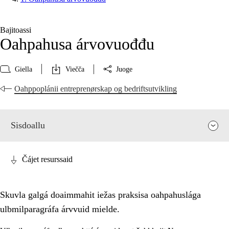
Bajitoassi
Oahpahusa árvovuođđu
Giella
Viečča
Juoge
Oahppoplánii entreprenørskap og bedriftsutvikling
Sisdoallu
Čájet resurssaid
Skuvla galgá doaimmahit iežas praksisa oahpahuslága
ulbmilparagráfa árvvuid mielde.