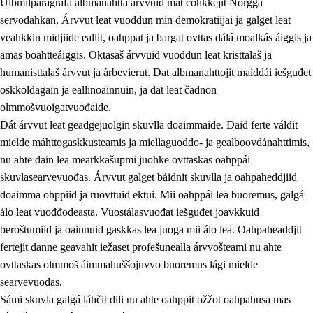
Ulbmilparagráfa albmanahttá árvvuid mat čohkkejit Norgga
servodahkan. Árvvut leat vuođđun min demokratiijai ja galget leat
veahkkin midjiide eallit, oahppat ja bargat ovttas dálá moalkás áiggis ja
1.
Oahpahusa árvovuođđu
amas boahtteáiggis. Oktasaš árvvuid vuođđun leat kristtalaš ja
humanisttalaš árvvut ja árbevierut. Dat albmanahttojit maiddái iešguđet
1.1
Olmmošárvu
oskkoldagain ja eallinoainnuin, ja dat leat čadnon
1.2
Identitehta ja kultuvrralaš girjáivuohta
olmmošvuoigatvuođaide.
Dát árvvut leat geađgejuolgin skuvlla doaimmaide. Daid ferte váldit
1.3
Kritihkalaš jurddašeapmi ja ehtalaš diđolašvuohta
mielde máhttogaskkusteamis ja miellaguoddo- ja gealboovdánahttimis,
1.4
Hutkanillu, beroštupmi ja suokkardanhuovva
nu ahte dain lea mearkkašupmi juohke ovttaskas oahppái
skuvlasearvevuođas. Árvvut galget báidnit skuvlla ja oahpaheddjiid
1.5
Luondduákten ja birasdiđolašvuohta
doaimma ohppiid ja ruovttuid ektui. Mii oahppái lea buoremus, galgá
1.6
Demokratiija ja mielváikkuheapmi
álo leat vuođđodeasta. Vuostálasvuođat iešguđet joavkkuid
beroštumiid ja oainnuid gaskkas lea juoga mii álo lea. Oahpaheaddjit
fertejit danne geavahit iežaset profešunealla árvvošteami nu ahte
ovttaskas olmmoš áimmahuššojuvvo buoremus lági mielde
searvevuođas.
Sámi skuvla galgá láhčit dili nu ahte oahppit ožžot oahpahusa mas