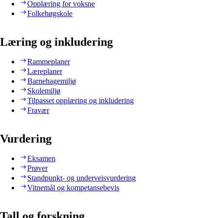
Opplæring for voksne
Folkehøgskole
Læring og inkludering
Rammeplaner
Læreplaner
Barnehagemiljø
Skolemiljø
Tilpasset opplæring og inkludering
Fravær
Vurdering
Eksamen
Prøver
Standpunkt- og underveisvurdering
Vitnemål og kompetansebevis
Tall og forskning