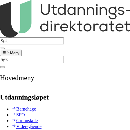
Meny
Hovedmeny
Utdanningsløpet
Barnehage
SFO
Grunnskole
Videregående