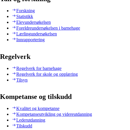
Forskning
Statistikk
Elevundersøkelsen
Foreldreundersøkelsen i barnehage
Lærlingundersøkelsen
Innrapportering
Regelverk
Regelverk for barnehage
Regelverk for skole og opplæring
Tilsyn
Kompetanse og tilskudd
Kvalitet og kompetanse
Kompetanseutvikling og videreutdanning
Lederutdanning
Tilskudd