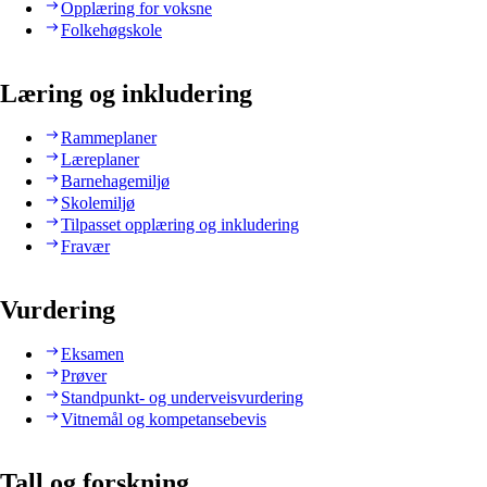
Opplæring for voksne
Folkehøgskole
Læring og inkludering
Rammeplaner
Læreplaner
Barnehagemiljø
Skolemiljø
Tilpasset opplæring og inkludering
Fravær
Vurdering
Eksamen
Prøver
Standpunkt- og underveisvurdering
Vitnemål og kompetansebevis
Tall og forskning