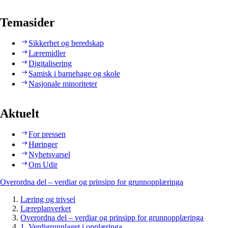
Temasider
Sikkerhet og beredskap
Læremidler
Digitalisering
Samisk i barnehage og skole
Nasjonale minoriteter
Aktuelt
For pressen
Høringer
Nyhetsvarsel
Om Udir
Overordna del – verdiar og prinsipp for grunnopplæringa
Læring og trivsel
Læreplanverket
Overordna del – verdiar og prinsipp for grunnopplæringa
1. Verdigrunnlaget i opplæringa