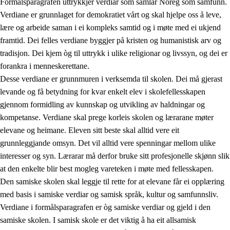
Formålsparagrafen uttrykkjer verdiar som samlar Noreg som samfunn.
Verdiane er grunnlaget for demokratiet vårt og skal hjelpe oss å leve,
lære og arbeide saman i ei kompleks samtid og i møte med ei ukjend
1.
Verdigrunnlaget i opplæringa
framtid. Dei felles verdiane byggjer på kristen og humanistisk arv og
tradisjon. Dei kjem òg til uttrykk i ulike religionar og livssyn, og dei er
1.1
Menneskeverdet
forankra i menneskerettane.
1.2
Identitet og kulturelt mangfald
Desse verdiane er grunnmuren i verksemda til skolen. Dei må gjerast
levande og få betydning for kvar enkelt elev i skolefellesskapen
1.3
Kritisk tenking og etisk bevisstheit
gjennom formidling av kunnskap og utvikling av haldningar og
1.4
Skaparglede, engasjement og utforskartrong
kompetanse. Verdiane skal prege korleis skolen og lærarane møter
elevane og heimane. Eleven sitt beste skal alltid vere eit
1.5
Respekt for naturen og miljøbevisstheit
grunnleggjande omsyn. Det vil alltid vere spenningar mellom ulike
1.6
Demokrati og medverknad
interesser og syn. Lærarar må derfor bruke sitt profesjonelle skjønn slik
at den enkelte blir best mogleg vareteken i møte med fellesskapen.
Den samiske skolen skal leggje til rette for at elevane får ei opplæring
med basis i samiske verdiar og samisk språk, kultur og samfunnsliv.
Verdiane i formålsparagrafen er òg samiske verdiar og gjeld i den
samiske skolen. I samisk skole er det viktig å ha eit allsamisk