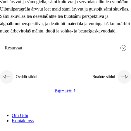
sámi árvvut ja sámegiella, sámi kultuvra ja servodateallin lea vuođđun.
Ulbmilparagráfa árvvut leat maid sámi árvvut ja gustojit sámi skuvllas.
Sámi skuvllas lea deaŧalaš ahte lea buotsámi perspektiiva ja
álgoálbmotperspektiiva, ja deattuhit materiála ja vuoiŋŋalaš kulturárbbi
nugo árbevirolaš máhtu, duoji ja sohka- ja bearašgaskavuođaid.
Resurssat
Ovddit siidui
Boahtte siidui
Bajimužžii
Om Udir
Kontakt oss