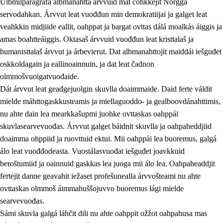
Ulbmilparagráfa albmanahttá árvvuid mat čohkkejit Norgga
servodahkan. Árvvut leat vuođđun min demokratiijai ja galget leat
veahkkin midjiide eallit, oahppat ja bargat ovttas dálá moalkás áiggis ja
1.
Oahpahusa árvovuođđu
amas boahtteáiggis. Oktasaš árvvuid vuođđun leat kristtalaš ja
humanisttalaš árvvut ja árbevierut. Dat albmanahttojit maiddái iešguđet
1.1
Olmmošárvu
oskkoldagain ja eallinoainnuin, ja dat leat čadnon
1.2
Identitehta ja kultuvrralaš girjáivuohta
olmmošvuoigatvuođaide.
Dát árvvut leat geađgejuolgin skuvlla doaimmaide. Daid ferte váldit
1.3
Kritihkalaš jurddašeapmi ja ehtalaš diđolašvuohta
mielde máhttogaskkusteamis ja miellaguoddo- ja gealboovdánahttimis,
1.4
Hutkanillu, beroštupmi ja suokkardanhuovva
nu ahte dain lea mearkkašupmi juohke ovttaskas oahppái
skuvlasearvevuođas. Árvvut galget báidnit skuvlla ja oahpaheddjiid
1.5
Luondduákten ja birasdiđolašvuohta
doaimma ohppiid ja ruovttuid ektui. Mii oahppái lea buoremus, galgá
1.6
Demokratiija ja mielváikkuheapmi
álo leat vuođđodeasta. Vuostálasvuođat iešguđet joavkkuid
beroštumiid ja oainnuid gaskkas lea juoga mii álo lea. Oahpaheaddjit
fertejit danne geavahit iežaset profešunealla árvvošteami nu ahte
ovttaskas olmmoš áimmahuššojuvvo buoremus lági mielde
searvevuođas.
Sámi skuvla galgá láhčit dili nu ahte oahppit ožžot oahpahusa mas