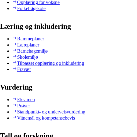
Opplæring for voksne
Folkehøgskole
Læring og inkludering
Rammeplaner
Læreplaner
Barnehagemiljø
Skolemiljø
Tilpasset opplæring og inkludering
Fravær
Vurdering
Eksamen
Prøver
Standpunkt- og underveisvurdering
Vitnemål og kompetansebevis
Tall og forskning