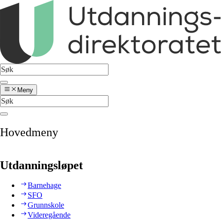
Meny
Hovedmeny
Utdanningsløpet
Barnehage
SFO
Grunnskole
Videregående