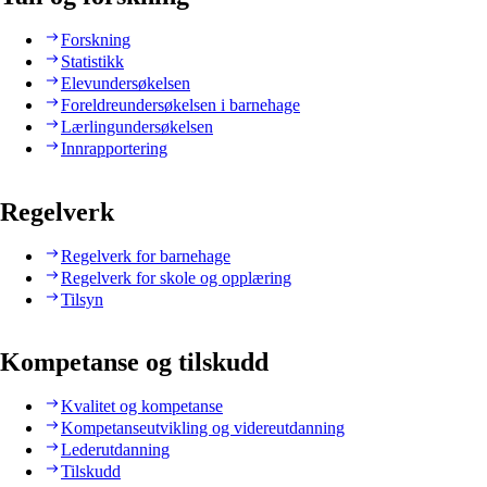
Forskning
Statistikk
Elevundersøkelsen
Foreldreundersøkelsen i barnehage
Lærlingundersøkelsen
Innrapportering
Regelverk
Regelverk for barnehage
Regelverk for skole og opplæring
Tilsyn
Kompetanse og tilskudd
Kvalitet og kompetanse
Kompetanseutvikling og videreutdanning
Lederutdanning
Tilskudd