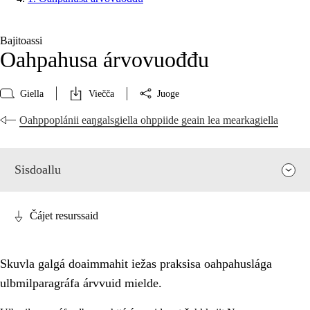
Bajitoassi
Oahpahusa árvovuođđu
Giella
Viečča
Juoge
Oahppoplánii eaŋgalsgiella ohppiide geain lea mearkagiella
Sisdoallu
Čájet resurssaid
Skuvla galgá doaimmahit iežas praksisa oahpahuslága
ulbmilparagráfa árvvuid mielde.