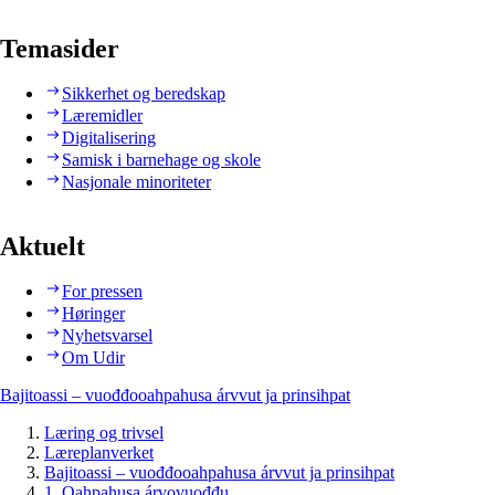
Temasider
Sikkerhet og beredskap
Læremidler
Digitalisering
Samisk i barnehage og skole
Nasjonale minoriteter
Aktuelt
For pressen
Høringer
Nyhetsvarsel
Om Udir
Bajitoassi – vuođđooahpahusa árvvut ja prinsihpat
Læring og trivsel
Læreplanverket
Bajitoassi – vuođđooahpahusa árvvut ja prinsihpat
1. Oahpahusa árvovuođđu