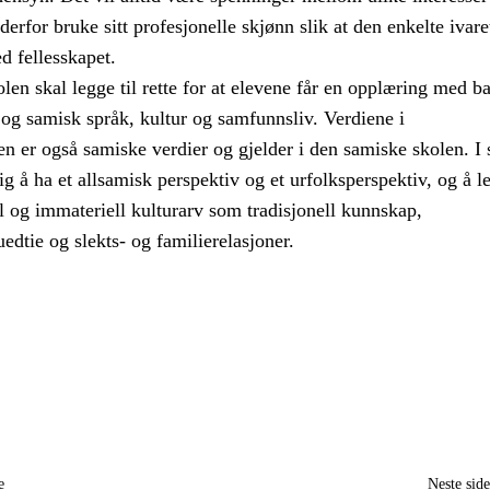
erfor bruke sitt profesjonelle skjønn slik at den enkelte ivare
d fellesskapet.
en skal legge til rette for at elevene får en opplæring med ba
og samisk språk, kultur og samfunnsliv. Verdiene i
n er også samiske verdier og gjelder i den samiske skolen. I
tig å ha et allsamisk perspektiv og et urfolksperspektiv, og å l
l og immateriell kulturarv som tradisjonell kunnskap,
edtie og slekts- og familierelasjoner.
e
Neste sid