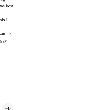
tas best
sis i
 samisk
egge
e