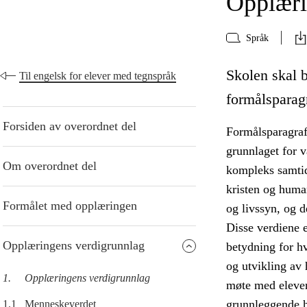
Opplæri
Språk
Skolen skal 
Til engelsk for elever med tegnspråk
formålsparag
Forsiden av overordnet del
Formålsparagraf
grunnlaget for v
Om overordnet del
kompleks samtid
kristen og human
Formålet med opplæringen
og livssyn, og d
Disse verdiene 
Opplæringens verdigrunnlag
betydning for h
og utvikling av
1.
Opplæringens verdigrunnlag
møte med eleven
grunnleggende h
1.1
Menneskeverdet