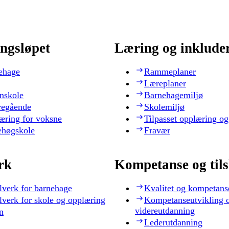
ngsløpet
Læring og inklude
ehage
Rammeplaner
Læreplaner
nskole
Barnehagemiljø
regående
Skolemiljø
æring for voksne
Tilpasset opplæring og
ehøgskole
Fravær
rk
Kompetanse og til
lverk for barnehage
Kvalitet og kompetans
lverk for skole og opplæring
Kompetanseutvikling 
videreutdanning
n
Lederutdanning