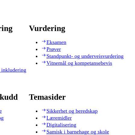
ring
Vurdering
Eksamen
Prøver
Standpunkt- og underveisvurdering
Vitnemål og kompetansebevis
 inkludering
skudd
Temasider
e
Sikkerhet og beredskap
og
Læremidler
Digitalisering
Samisk i barnehage og skole