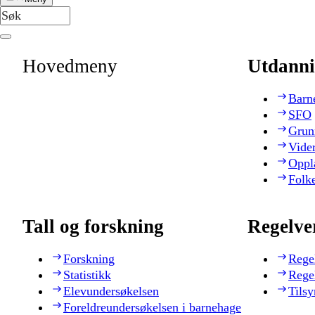
Hovedmeny
Utdanni
Barn
SFO
Grun
Vide
Oppl
Folk
Tall og forskning
Regelve
Forskning
Rege
Statistikk
Rege
Elevundersøkelsen
Tilsy
Foreldreundersøkelsen i barnehage