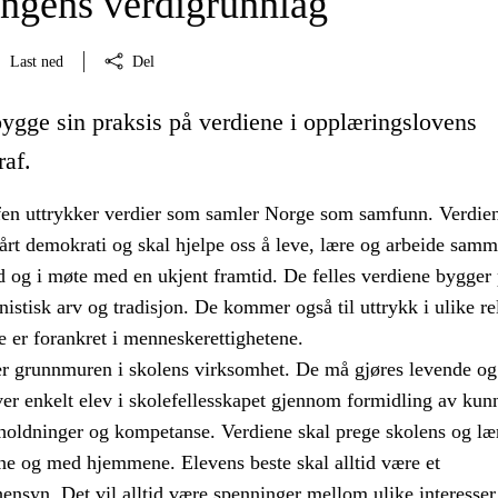
ngens verdigrunnlag
Last ned
Del
bygge sin praksis på verdiene i opplæringslovens
raf.
en uttrykker verdier som samler Norge som samfunn. Verdien
årt demokrati og skal hjelpe oss å leve, lære og arbeide samm
 og i møte med en ukjent framtid. De felles verdiene bygger
istisk arv og tradisjon. De kommer også til uttrykk i ulike re
e er forankret i menneskerettighetene.
er grunnmuren i skolens virksomhet. De må gjøres levende og
ver enkelt elev i skolefellesskapet gjennom formidling av kun
 holdninger og kompetanse. Verdiene skal prege skolens og læ
e og med hjemmene. Elevens beste skal alltid være et
ensyn. Det vil alltid være spenninger mellom ulike interesser