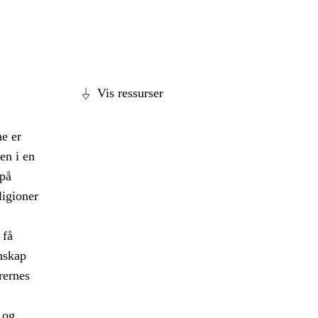
Vis ressurser
e er
en i en
 på
ligioner
 få
nskap
rernes
 og