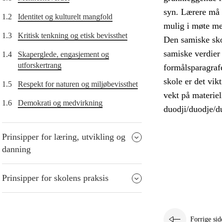
syn. Lærere må d
1.2
Identitet og kulturelt mangfold
mulig i møte me
1.3
Kritisk tenkning og etisk bevissthet
Den samiske skol
samiske verdier 
1.4
Skaperglede, engasjement og
utforskertrang
formålsparagrafe
skole er det vik
1.5
Respekt for naturen og miljøbevissthet
vekt på materiel
1.6
Demokrati og medvirkning
duodji/duodje/du
Prinsipper for læring, utvikling og
danning
Prinsipper for skolens praksis
Forrige sid