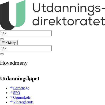
Meny
Hovedmeny
Utdanningsløpet
Barnehage
SFO
Grunnskole
Videregående