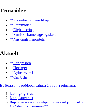
Temasider
Sikkerhet og beredskap
Læremidler
Digitalisering
Samisk i barnehage og skole
Nasjonale minoriteter
Aktuelt
For pressen
Høringer
Nyhetsvarsel
Om Udir
Bajitoassi – vuođđooahpahusa árvvut ja prinsihpat
Læring og trivsel
Læreplanverket
Bajitoassi – vuođđooahpahusa árvvut ja prinsihpat
1. Oahpahusa árvovuođđu