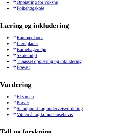
Opplæring for voksne
Folkehøgskole
Læring og inkludering
Rammeplaner
Læreplaner
Barnehagemiljø
Skolemiljø
Tilpasset opplæring og inkludering
Fravær
Vurdering
Eksamen
Prøver
Standpunkt- og underveisvurdering
Vitnemål og kompetansebevis
Tall og forskning