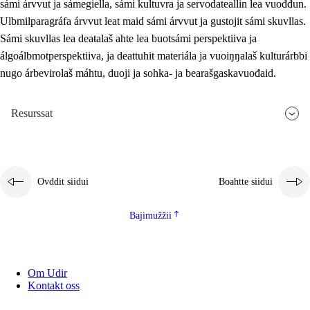
sámi árvvut ja sámegiella, sámi kultuvra ja servodateallin lea vuođđun.
Ulbmilparagráfa árvvut leat maid sámi árvvut ja gustojit sámi skuvllas.
Sámi skuvllas lea deaŧalaš ahte lea buotsámi perspektiiva ja
álgoálbmotperspektiiva, ja deattuhit materiála ja vuoiŋŋalaš kulturárbbi
nugo árbevirolaš máhtu, duoji ja sohka- ja bearašgaskavuođaid.
Resurssat
Ovddit siidui
Boahtte siidui
Bajimužžii
Om Udir
Kontakt oss