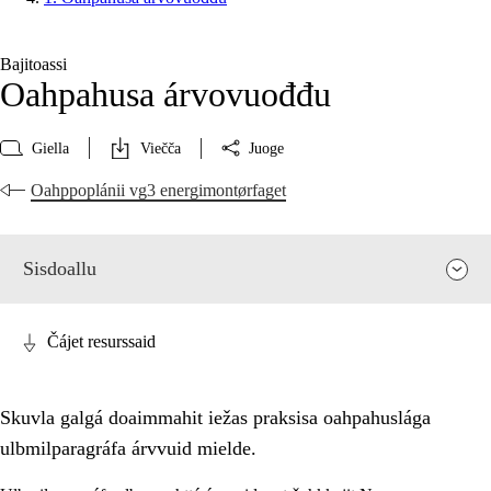
Bajitoassi
Oahpahusa árvovuođđu
Giella
Viečča
Juoge
Oahppoplánii vg3 energimontørfaget
Sisdoallu
Čájet resurssaid
Skuvla galgá doaimmahit iežas praksisa oahpahuslága
ulbmilparagráfa árvvuid mielde.