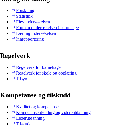
Forskning
Statistikk
Elevundersøkelsen
Foreldreundersøkelsen i barnehage
Lærlingundersøkelsen
Innrapportering
Regelverk
Regelverk for barnehage
Regelverk for skole og opplæring
Tilsyn
Kompetanse og tilskudd
Kvalitet og kompetanse
Kompetanseutvikling og videreutdanning
Lederutdanning
Tilskudd