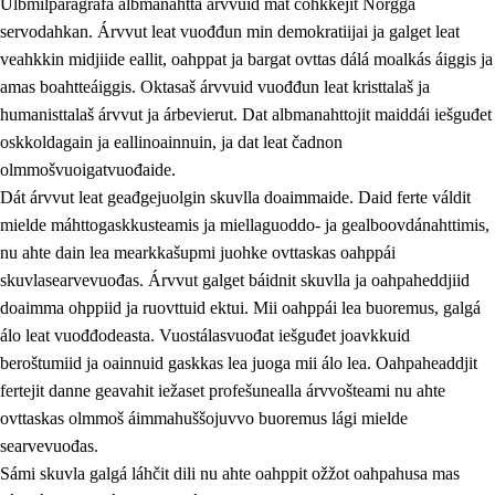
Ulbmilparagráfa albmanahttá árvvuid mat čohkkejit Norgga
servodahkan. Árvvut leat vuođđun min demokratiijai ja galget leat
veahkkin midjiide eallit, oahppat ja bargat ovttas dálá moalkás áiggis ja
1.
Oahpahusa árvovuođđu
amas boahtteáiggis. Oktasaš árvvuid vuođđun leat kristtalaš ja
humanisttalaš árvvut ja árbevierut. Dat albmanahttojit maiddái iešguđet
1.1
Olmmošárvu
oskkoldagain ja eallinoainnuin, ja dat leat čadnon
1.2
Identitehta ja kultuvrralaš girjáivuohta
olmmošvuoigatvuođaide.
Dát árvvut leat geađgejuolgin skuvlla doaimmaide. Daid ferte váldit
1.3
Kritihkalaš jurddašeapmi ja ehtalaš diđolašvuohta
mielde máhttogaskkusteamis ja miellaguoddo- ja gealboovdánahttimis,
1.4
Hutkanillu, beroštupmi ja suokkardanhuovva
nu ahte dain lea mearkkašupmi juohke ovttaskas oahppái
skuvlasearvevuođas. Árvvut galget báidnit skuvlla ja oahpaheddjiid
1.5
Luondduákten ja birasdiđolašvuohta
doaimma ohppiid ja ruovttuid ektui. Mii oahppái lea buoremus, galgá
1.6
Demokratiija ja mielváikkuheapmi
álo leat vuođđodeasta. Vuostálasvuođat iešguđet joavkkuid
beroštumiid ja oainnuid gaskkas lea juoga mii álo lea. Oahpaheaddjit
fertejit danne geavahit iežaset profešunealla árvvošteami nu ahte
ovttaskas olmmoš áimmahuššojuvvo buoremus lági mielde
searvevuođas.
Sámi skuvla galgá láhčit dili nu ahte oahppit ožžot oahpahusa mas