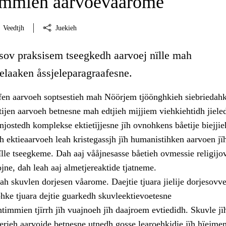
immien aarvoevåarome
Veedtjh
Juekieh
 sov praksisem tseegkedh aarvoej nïlle mah
laaken åssjeleparagraafesne.
fen aarvoeh soptsestieh mah Nöörjem tjöönghkieh siebriedahk
ijen aarvoeh betnesne mah edtjieh mijjiem viehkiehtidh jiele
enjostedh komplekse ektietïjjesne jïh ovnohkens båetije biejjie
 ektieaarvoeh leah kristegassjh jïh humanistihken aarvoen jï
ïlle tseegkeme. Dah aaj vååjnesasse båetieh ovmessie religijo
ojne, dah leah aaj almetjereaktide tjatneme.
h skuvlen dorjesen våarome. Daejtie tjuara jielije dorjesovve
ohke tjuara dejtie guarkedh skuvleektievoetesne
timmien tjïrrh jïh vuajnoeh jïh daajroem evtiedidh. Skuvle jï
uerieh aarvojde betnesne utnedh gosse learoehkidie jïh hïejme