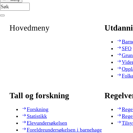
Hovedmeny
Utdanni
Barn
SFO
Grun
Vide
Oppl
Folk
Tall og forskning
Regelve
Forskning
Rege
Statistikk
Rege
Elevundersøkelsen
Tilsy
Foreldreundersøkelsen i barnehage