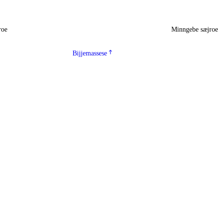
roe
Minngebe sæjro
Bijjemassese