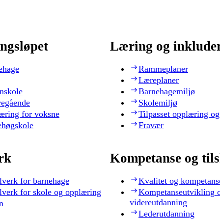
ngsløpet
Læring og inklude
ehage
Rammeplaner
Læreplaner
nskole
Barnehagemiljø
regående
Skolemiljø
æring for voksne
Tilpasset opplæring og
ehøgskole
Fravær
rk
Kompetanse og til
lverk for barnehage
Kvalitet og kompetans
lverk for skole og opplæring
Kompetanseutvikling 
videreutdanning
n
Lederutdanning