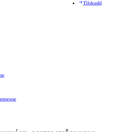
Tilskudd
ne
timmesne