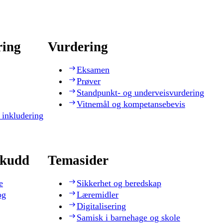
ring
Vurdering
Eksamen
Prøver
Standpunkt- og underveisvurdering
Vitnemål og kompetansebevis
 inkludering
skudd
Temasider
e
Sikkerhet og beredskap
og
Læremidler
Digitalisering
Samisk i barnehage og skole