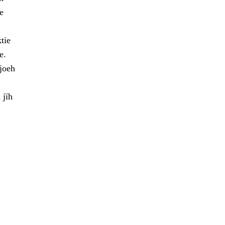
e
tie
e.
joeh
 jïh