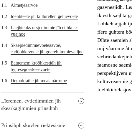
1.1
Almetjeaarvoe
gaavnesjidh. Le
iktesth sæjhta g
1.2
Identiteete jïh kulturellen gellievoete
Lohkehtæjjah tj
1.3
Laejhtehks ussjedimmie jïh etihkeles
fïere guhtem bö
vuajnoe
Dïhte saemien s
1.4
Skaepiedimmievoeteaavoe,
mij våarome åtna
eadtjohkevoete jïh goerehtimmievæljoe
siebriedahkejiel
1.5
Eatnemem krööhkestidh jïh
faamosne saemie
byjresegoerkesevoete
perspektijvem ut
1.6
Demokratije jïh meatanårrome
kultuvreaerpie 
fuelhkierelasjov
Lïeremen, evtiedimmien jïh
skearkagimmien prinsihph
Prinsihph skuvlen rïektesisnie