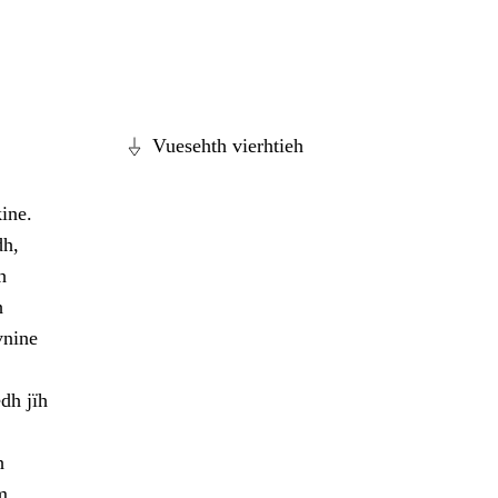
Vuesehth vierhtieh
ine.
dh,
h
h
vnine
dh jïh
h
m