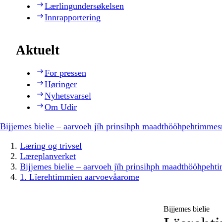
Lærlingundersøkelsen
Innrapportering
Aktuelt
For pressen
Høringer
Nyhetsvarsel
Om Udir
Bijjemes bielie – aarvoeh jïh prinsihph maadthööhpehtimmes
Læring og trivsel
Læreplanverket
Bijjemes bielie – aarvoeh jïh prinsihph maadthööhpeh
1. Lïerehtimmien aarvoevåarome
Bijjemes bielie