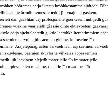
arohken bööremes edtja iktesth krööhkestamme sjïdtedh. Dïht
ellielaaketje årrodh ovmessie ïedtji jïh vuajnoej gaskem.
uerieh dan gaavhtan dej profesjonelle goerkesem nuhtjedh guk
öremes vuekine vaarjelidh gåessie dïhte ektievoetem gaavnesj
kuvle edtja sjïehteladtedh guktie learohkh lïerehtimmiem åadt
 saemien aarvojne jïh saemien gïeline, kultuvrine jïh
emisnie. Åssjeleparagraafen aarvoeh leah aaj saemien aarvoeh
n skuvlesne. Saemien skuvlesne vihkeles abpesaemien
nedh, jïh leavloem bïejedh materijelle jïh immaterijelle
goh aerpievuekien maahtoe, duedtie jïh maadtoe- jïh
nh.