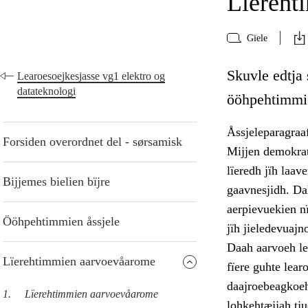
Lïereht
Gïele
Skuvle edtja
Learoesoejkesjasse vg1 elektro og
datateknologi
ööhpehtimmie
Åssjeleparagraa
Forsiden overordnet del - sørsamisk
Mijjen demokrat
lïeredh jïh laav
Bijjemes bielien bïjre
gaavnesjidh. Dah
aerpievuekien n
Ööhpehtimmien åssjele
jïh jieledevuajn
Daah aarvoeh lea
Lïerehtimmien aarvoevåarome
fïere guhte lear
daajroebeagkoeh
1.
Lïerehtimmien aarvoevåarome
lohkehtæjjah tj