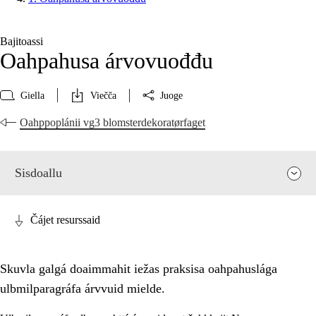
Bajitoassi
Oahpahusa árvovuođđu
Giella
Viečča
Juoge
Oahppoplánii vg3 blomsterdekoratørfaget
Sisdoallu
Čájet resurssaid
Skuvla galgá doaimmahit iežas praksisa oahpahuslága
ulbmilparagráfa árvvuid mielde.