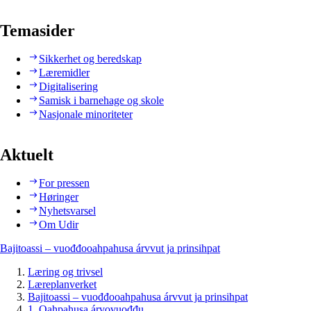
Temasider
Sikkerhet og beredskap
Læremidler
Digitalisering
Samisk i barnehage og skole
Nasjonale minoriteter
Aktuelt
For pressen
Høringer
Nyhetsvarsel
Om Udir
Bajitoassi – vuođđooahpahusa árvvut ja prinsihpat
Læring og trivsel
Læreplanverket
Bajitoassi – vuođđooahpahusa árvvut ja prinsihpat
1. Oahpahusa árvovuođđu