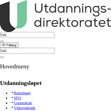
Meny
Hovedmeny
Utdanningsløpet
Barnehage
SFO
Grunnskole
Videregående