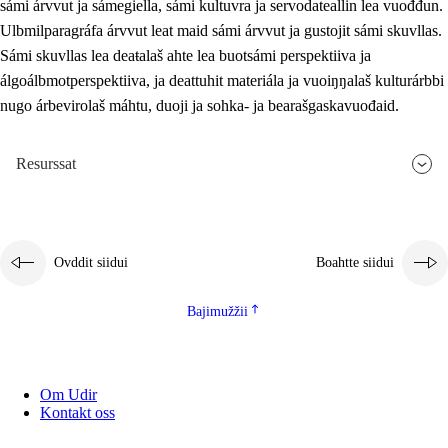
sámi árvvut ja sámegiella, sámi kultuvra ja servodateallin lea vuođđun.
Ulbmilparagráfa árvvut leat maid sámi árvvut ja gustojit sámi skuvllas.
Sámi skuvllas lea deaŧalaš ahte lea buotsámi perspektiiva ja
álgoálbmotperspektiiva, ja deattuhit materiála ja vuoiŋŋalaš kulturárbbi
nugo árbevirolaš máhtu, duoji ja sohka- ja bearašgaskavuođaid.
Resurssat
Ovddit siidui
Boahtte siidui
Bajimužžii
Om Udir
Kontakt oss