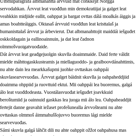
Ulbmilparagráfa albmanahttá árvvuid mat čohkkejit Norgga
servodahkan. Árvvut leat vuođđun min demokratiijai ja galget leat
veahkkin midjiide eallit, oahppat ja bargat ovttas dálá moalkás áiggis ja
1.
Oahpahusa árvovuođđu
amas boahtteáiggis. Oktasaš árvvuid vuođđun leat kristtalaš ja
humanisttalaš árvvut ja árbevierut. Dat albmanahttojit maiddái iešguđet
1.1
Olmmošárvu
oskkoldagain ja eallinoainnuin, ja dat leat čadnon
1.2
Identitehta ja kultuvrralaš girjáivuohta
olmmošvuoigatvuođaide.
Dát árvvut leat geađgejuolgin skuvlla doaimmaide. Daid ferte váldit
1.3
Kritihkalaš jurddašeapmi ja ehtalaš diđolašvuohta
mielde máhttogaskkusteamis ja miellaguoddo- ja gealboovdánahttimis,
1.4
Hutkanillu, beroštupmi ja suokkardanhuovva
nu ahte dain lea mearkkašupmi juohke ovttaskas oahppái
skuvlasearvevuođas. Árvvut galget báidnit skuvlla ja oahpaheddjiid
1.5
Luondduákten ja birasdiđolašvuohta
doaimma ohppiid ja ruovttuid ektui. Mii oahppái lea buoremus, galgá
1.6
Demokratiija ja mielváikkuheapmi
álo leat vuođđodeasta. Vuostálasvuođat iešguđet joavkkuid
beroštumiid ja oainnuid gaskkas lea juoga mii álo lea. Oahpaheaddjit
fertejit danne geavahit iežaset profešunealla árvvošteami nu ahte
ovttaskas olmmoš áimmahuššojuvvo buoremus lági mielde
searvevuođas.
Sámi skuvla galgá láhčit dili nu ahte oahppit ožžot oahpahusa mas