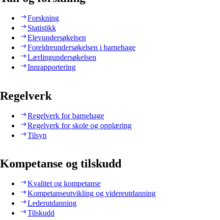
Forskning
Statistikk
Elevundersøkelsen
Foreldreundersøkelsen i barnehage
Lærlingundersøkelsen
Innrapportering
Regelverk
Regelverk for barnehage
Regelverk for skole og opplæring
Tilsyn
Kompetanse og tilskudd
Kvalitet og kompetanse
Kompetanseutvikling og videreutdanning
Lederutdanning
Tilskudd