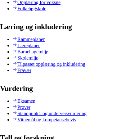
Opplæring for voksne
Folkehøgskole
Læring og inkludering
Rammeplaner
Læreplaner
Barnehagemiljø
Skolemiljø
Tilpasset opplæring og inkludering
Fravær
Vurdering
Eksamen
Prøver
Standpunkt- og underveisvurdering
Vitnemål og kompetansebevis
Tall og forskning