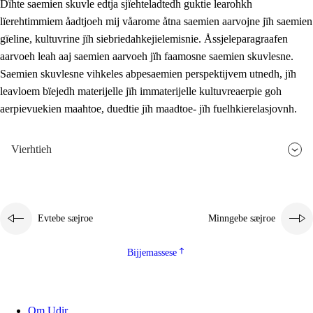
Dïhte saemien skuvle edtja sjïehteladtedh guktie learohkh
lïerehtimmiem åadtjoeh mij våarome åtna saemien aarvojne jïh saemien
gïeline, kultuvrine jïh siebriedahkejielemisnie. Åssjeleparagraafen
aarvoeh leah aaj saemien aarvoeh jïh faamosne saemien skuvlesne.
Saemien skuvlesne vihkeles abpesaemien perspektijvem utnedh, jïh
leavloem bïejedh materijelle jïh immaterijelle kultuvreaerpie goh
aerpievuekien maahtoe, duedtie jïh maadtoe- jïh fuelhkierelasjovnh.
Vierhtieh
Evtebe sæjroe
Minngebe sæjroe
Bijjemassese
Om Udir