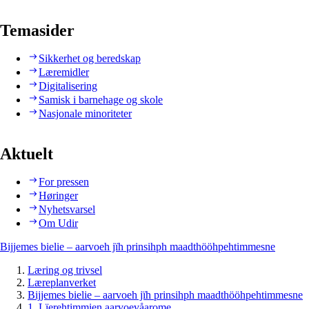
Temasider
Sikkerhet og beredskap
Læremidler
Digitalisering
Samisk i barnehage og skole
Nasjonale minoriteter
Aktuelt
For pressen
Høringer
Nyhetsvarsel
Om Udir
Bijjemes bielie – aarvoeh jïh prinsihph maadthööhpehtimmesne
Læring og trivsel
Læreplanverket
Bijjemes bielie – aarvoeh jïh prinsihph maadthööhpehtimmesne
1. Lïerehtimmien aarvoevåarome