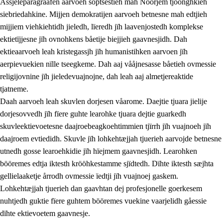
Åssjeleparagraafen aarvoeh soptsestieh mah Nöörjem tjöönghkieh
siebriedahkine. Mijjen demokratijen aarvoeh betnesne mah edtjieh
mijjiem viehkiehtidh jieledh, lïeredh jïh laavenjostedh komplekse
1.
Lïerehtimmien aarvoevåarome
ektietïjjesne jïh ovnohkens båetije biejjieh gaavnesjidh. Dah
ektieaarvoeh leah kristegassjh jïh humanistihken aarvoen jïh
1.1
Almetjeaarvoe
aerpievuekien nïlle tseegkeme. Dah aaj vååjnesasse båetieh ovmessie
1.2
Identiteete jïh kulturellen gellievoete
religijovnine jïh jieledevuajnojne, dah leah aaj almetjereaktide
tjatneme.
1.3
Laejhtehks ussjedimmie jïh etihkeles vuajnoe
Daah aarvoeh leah skuvlen dorjesen våarome. Daejtie tjuara jielije
1.4
Skaepiedimmievoeteaavoe, eadtjohkevoete jïh
dorjesovvedh jïh fïere guhte learohke tjuara dejtie guarkedh
goerehtimmievæljoe
skuvleektievoetesne daajroebeagkoehtimmien tjïrrh jïh vuajnoeh jïh
daajroem evtiedidh. Skuvle jïh lohkehtæjjah tjuerieh aarvojde betnesne
1.5
Eatnemem krööhkestidh jïh byjresegoerkesevoete
utnedh gosse learoehkidie jïh hïejmem gaavnesjidh. Learohken
1.6
Demokratije jïh meatanårrome
bööremes edtja iktesth krööhkestamme sjïdtedh. Dïhte iktesth sæjhta
gellielaaketje årrodh ovmessie ïedtji jïh vuajnoej gaskem.
Lohkehtæjjah tjuerieh dan gaavhtan dej profesjonelle goerkesem
nuhtjedh guktie fïere guhtem bööremes vuekine vaarjelidh gåessie
dïhte ektievoetem gaavnesje.