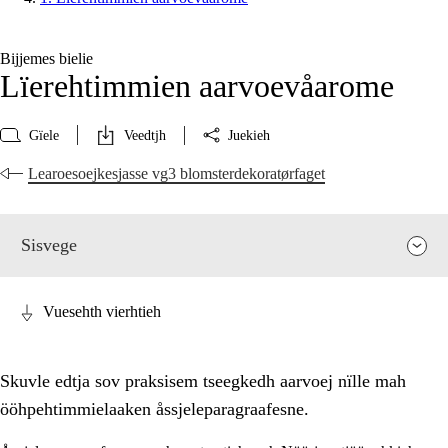
Bijjemes bielie
Lïerehtimmien aarvoevåarome
Gïele
Veedtjh
Juekieh
Learoesoejkesjasse vg3 blomsterdekoratørfaget
Sisvege
Vuesehth vierhtieh
Skuvle edtja sov praksisem tseegkedh aarvoej nïlle mah
ööhpehtimmielaaken åssjeleparagraafesne.