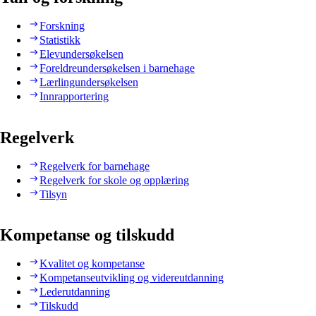
Forskning
Statistikk
Elevundersøkelsen
Foreldreundersøkelsen i barnehage
Lærlingundersøkelsen
Innrapportering
Regelverk
Regelverk for barnehage
Regelverk for skole og opplæring
Tilsyn
Kompetanse og tilskudd
Kvalitet og kompetanse
Kompetanseutvikling og videreutdanning
Lederutdanning
Tilskudd