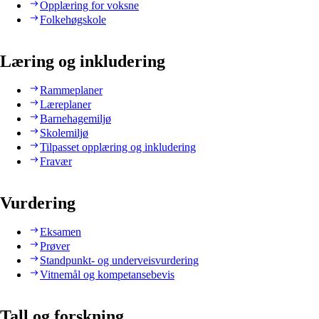
Opplæring for voksne
Folkehøgskole
Læring og inkludering
Rammeplaner
Læreplaner
Barnehagemiljø
Skolemiljø
Tilpasset opplæring og inkludering
Fravær
Vurdering
Eksamen
Prøver
Standpunkt- og underveisvurdering
Vitnemål og kompetansebevis
Tall og forskning