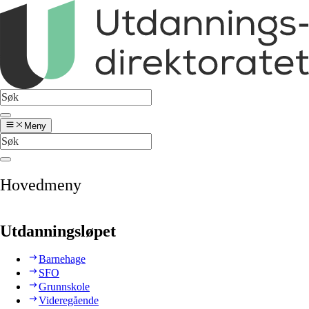
Meny
Hovedmeny
Utdanningsløpet
Barnehage
SFO
Grunnskole
Videregående