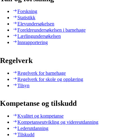
Forskning
Statistikk
Elevundersøkelsen
Foreldreundersøkelsen i barnehage
Lærlingundersøkelsen
Innrapportering
Regelverk
Regelverk for barnehage
Regelverk for skole og opplæring
Tilsyn
Kompetanse og tilskudd
Kvalitet og kompetanse
Kompetanseutvikling og videreutdanning
Lederutdanning
Tilskudd