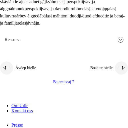
skåvlån le ájnas adnet gájksábmelasj perspektijvav ja
álggoálmmukperspektijvav, ja dættodit rubbmelasj ja vuojŋŋalasj
kultuvrraárbev ájggedábálasj máhtton, duodji/duodje/duedtie ja beraj-
ja familljarelasjåvnåjn.
Ressursa
Åvdep bielle
Boahtte bielle
Bajemussaj
Om Udir
Kontakt oss
Presse