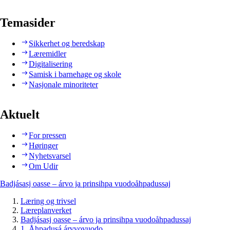
Temasider
Sikkerhet og beredskap
Læremidler
Digitalisering
Samisk i barnehage og skole
Nasjonale minoriteter
Aktuelt
For pressen
Høringer
Nyhetsvarsel
Om Udir
Badjásasj oasse – árvo ja prinsihpa vuodoåhpadussaj
Læring og trivsel
Læreplanverket
Badjásasj oasse – árvo ja prinsihpa vuodoåhpadussaj
1. Åhpadusá árvvovuodo