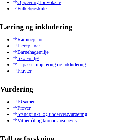
Opplæring for voksne
Folkehøgskole
Læring og inkludering
Rammeplaner
Læreplaner
Barnehagemiljø
Skolemiljø
Tilpasset opplæring og inkludering
Fravær
Vurdering
Eksamen
Prøver
Standpunkt- og underveisvurdering
Vitnemål og kompetansebevis
Tall og forskning