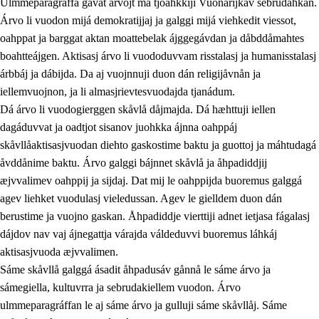
Ulmmeparagráffa gåvåt árvojt ma tjoahkkiji Vuonarijkav sebrudahkan.
Árvo li vuodon mijá demokratijjaj ja galggi mijá viehkedit viessot,
oahppat ja barggat aktan moattebelak ájggegávdan ja dåbddåmahtes
1.
Åhpadusá árvvovuodo
boahtteájgen. Aktisasj árvo li vuododuvvam risstalasj ja humanisstalasj
árbbáj ja dábijda. Da aj vuojnnuji duon dán religijåvnån ja
1.1
Almasjárvvo
iellemvuojnon, ja li almasjrievtesvuodajda tjanádum.
1.2
Identitiehtta ja kultuvralasj moattevuohta
Dá árvo li vuodogierggen skåvlå dåjmajda. Dá hæhttuji iellen
dagáduvvat ja oadtjot sisanov juohkka ájnna oahppáj
1.3
Lájttális ájádallam ja estetihkalasj diedulasjvuohta
skåvllåaktisasjvuodan diehto gaskostime baktu ja guottoj ja máhtudagá
1.4
Dahkamávvo, berustibme ja diehtemvájnogisvuohta
åvddånime baktu. Árvo galggi bájnnet skåvlå ja åhpadiddjij
æjvvalimev oahppij ja sijdaj. Dat mij le oahppijda buoremus galggá
1.5
Vieledus luonnduj ja birásdiedulasjvuohta
agev liehket vuodulasj vieledussan. Agev le gielldem duon dán
1.6
Demokratijja ja oassálasstem
berustime ja vuojno gaskan. Åhpadiddje vierttiji adnet ietjasa fágalasj
dájdov nav vaj ájnegattja várajda váldeduvvi buoremus láhkáj
aktisasjvuoda æjvvalimen.
Sáme skåvllå galggá ásadit åhpadusáv gånnå le sáme árvo ja
sámegiella, kultuvrra ja sebrudakiellem vuodon. Árvo
ulmmeparagráffan le aj sáme árvo ja gulluji sáme skåvllåj. Sáme