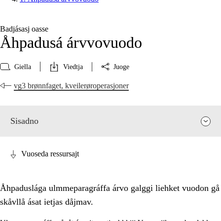
Badjásasj oasse
Åhpadusá árvvovuodo
Giella
Viedtja
Juoge
vg3 brønnfaget, kveilerøroperasjoner
Sisadno
Vuoseda ressursajt
Åhpaduslága ulmmeparagráffa árvo galggi liehket vuodon gå
skåvllå ásat ietjas dåjmav.