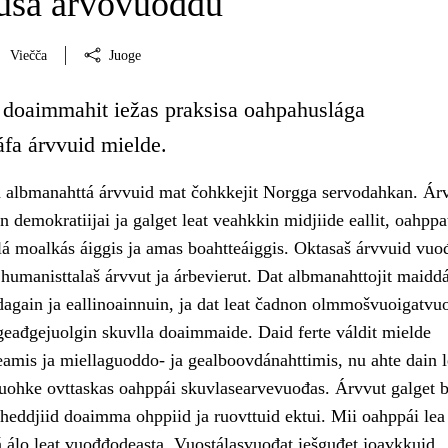
usa árvovuođđu
Viečča
Juoge
 doaimmahit iežas praksisa oahpahuslága
áfa árvvuid mielde.
 albmanahttá árvvuid mat čohkkejit Norgga servodahkan. Ár
 demokratiijai ja galget leat veahkkin midjiide eallit, oahppa
álá moalkás áiggis ja amas boahtteáiggis. Oktasaš árvvuid vu
ja humanisttalaš árvvut ja árbevierut. Dat albmanahttojit maiddá
dagain ja eallinoainnuin, ja dat leat čadnon olmmošvuoigatvu
 geađgejuolgin skuvlla doaimmaide. Daid ferte váldit mielde
amis ja miellaguoddo- ja gealboovdánahttimis, nu ahte dain l
ohke ovttaskas oahppái skuvlasearvevuođas. Árvvut galget b
aheddjiid doaimma ohppiid ja ruovttuid ektui. Mii oahppái lea
 álo leat vuođđodeasta. Vuostálasvuođat iešguđet joavkkuid