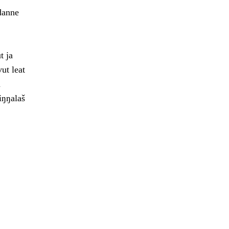
 danne
t ja
ut leat
a
iŋŋalaš