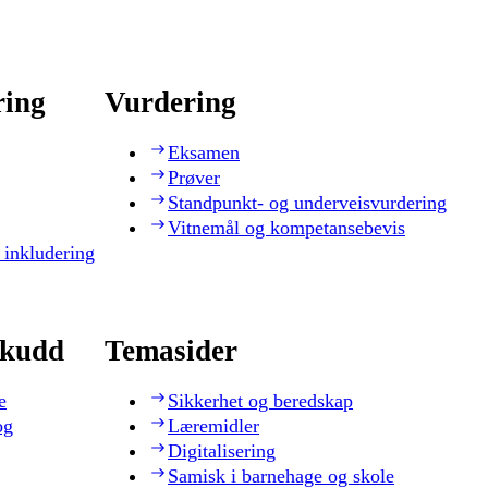
ring
Vurdering
Eksamen
Prøver
Standpunkt- og underveisvurdering
Vitnemål og kompetansebevis
 inkludering
skudd
Temasider
e
Sikkerhet og beredskap
og
Læremidler
Digitalisering
Samisk i barnehage og skole