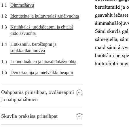
1.1
Olmmošárvu
beroštumiid ja o
geavahit iežase
1.2
Identitehta ja kultuvrralaš girjáivuohta
áimmahuššojuvv
1.3
Kritihkalaš jurddašeapmi ja ehtalaš
Sámi skuvla galg
diđolašvuohta
sámegiella, sámi
1.4
Hutkanillu, beroštupmi ja
maid sámi árvvut
suokkardanhuovva
buotsámi perspek
1.5
Luondduákten ja birasdiđolašvuohta
kulturárbbi nugo
1.6
Demokratiija ja mielváikkuheapmi
Oahppama prinsihpat, ovdáneapmi
ja oahppahábmen
Skuvlla praksisa prinsihpat