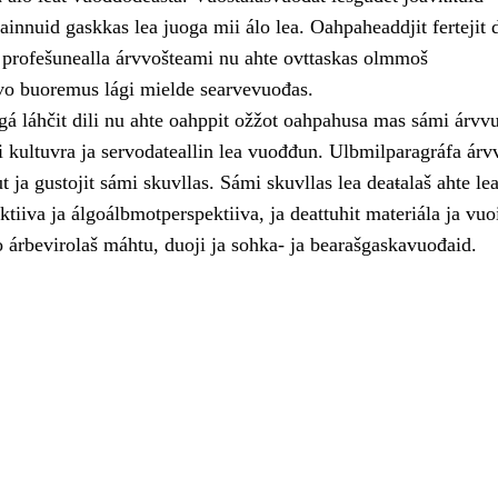
ainnuid gaskkas lea juoga mii álo lea. Oahpaheaddjit fertejit
t profešunealla árvvošteami nu ahte ovttaskas olmmoš
o buoremus lági mielde searvevuođas.
á láhčit dili nu ahte oahppit ožžot oahpahusa mas sámi árvvu
 kultuvra ja servodateallin lea vuođđun. Ulbmilparagráfa árvv
 ja gustojit sámi skuvllas. Sámi skuvllas lea deaŧalaš ahte le
tiiva ja álgoálbmotperspektiiva, ja deattuhit materiála ja vuo
 árbevirolaš máhtu, duoji ja sohka- ja bearašgaskavuođaid.