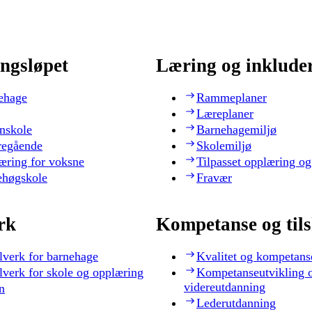
ngsløpet
Læring og inklude
ehage
Rammeplaner
Læreplaner
nskole
Barnehagemiljø
regående
Skolemiljø
æring for voksne
Tilpasset opplæring og
ehøgskole
Fravær
rk
Kompetanse og til
lverk for barnehage
Kvalitet og kompetans
lverk for skole og opplæring
Kompetanseutvikling 
videreutdanning
n
Lederutdanning