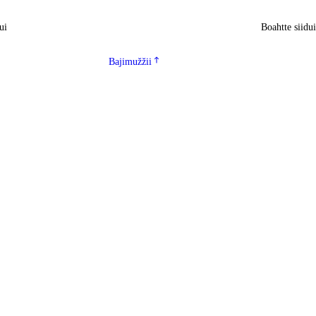
ui
Boahtte siidu
Bajimužžii