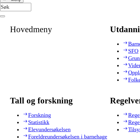
Hovedmeny
Utdanni
Barn
SFO
Grun
Vide
Oppl
Folk
Tall og forskning
Regelve
Forskning
Rege
Statistikk
Rege
Elevundersøkelsen
Tilsy
Foreldreundersøkelsen i barnehage