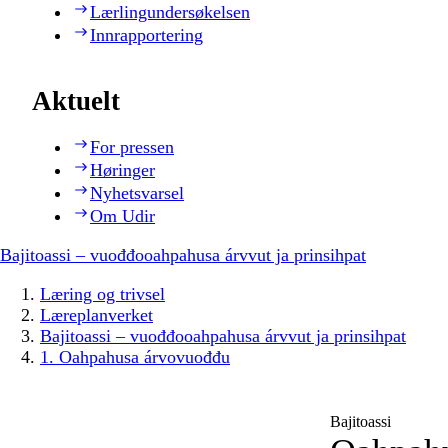
Lærlingundersøkelsen
Innrapportering
Aktuelt
For pressen
Høringer
Nyhetsvarsel
Om Udir
Bajitoassi – vuođđooahpahusa árvvut ja prinsihpat
Læring og trivsel
Læreplanverket
Bajitoassi – vuođđooahpahusa árvvut ja prinsihpat
1. Oahpahusa árvovuođđu
Bajitoassi