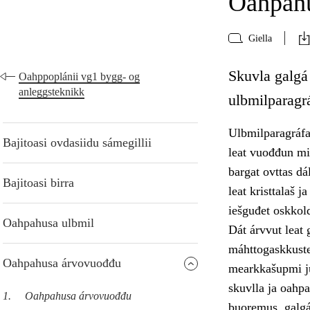
Oahpah
Giella
Skuvla galgá
Oahppoplánii vg1 bygg- og
anleggsteknikk
ulbmilparagr
Ulbmilparagráfa
Bajitoasi ovdasiidu sámegillii
leat vuođđun min
bargat ovttas d
Bajitoasi birra
leat kristtalaš 
iešguđet oskkol
Oahpahusa ulbmil
Dát árvvut leat
máhttogaskkuste
Oahpahusa árvovuođđu
mearkkašupmi ju
skuvlla ja oahp
1.
Oahpahusa árvovuođđu
buoremus, galgá