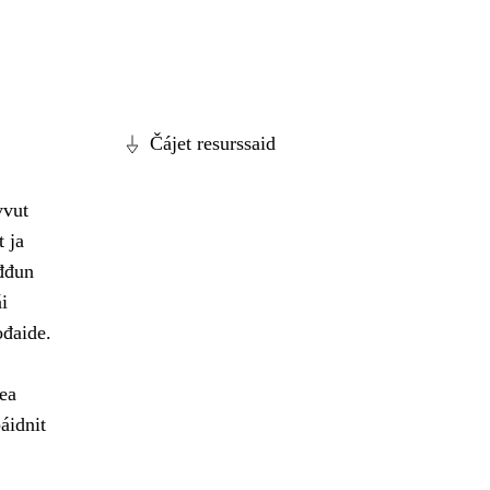
Čájet resurssaid
vvut
t ja
ođđun
i
ođaide.
ea
áidnit