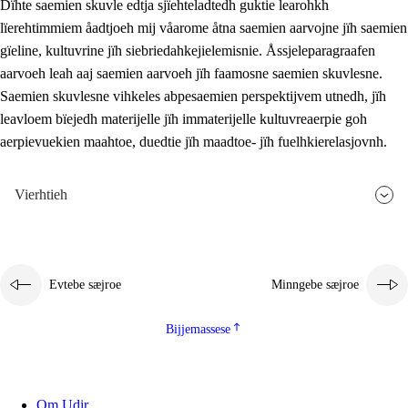
Dïhte saemien skuvle edtja sjïehteladtedh guktie learohkh
lïerehtimmiem åadtjoeh mij våarome åtna saemien aarvojne jïh saemien
gïeline, kultuvrine jïh siebriedahkejielemisnie. Åssjeleparagraafen
aarvoeh leah aaj saemien aarvoeh jïh faamosne saemien skuvlesne.
Saemien skuvlesne vihkeles abpesaemien perspektijvem utnedh, jïh
leavloem bïejedh materijelle jïh immaterijelle kultuvreaerpie goh
aerpievuekien maahtoe, duedtie jïh maadtoe- jïh fuelhkierelasjovnh.
Vierhtieh
Evtebe sæjroe
Minngebe sæjroe
Bijjemassese
Om Udir