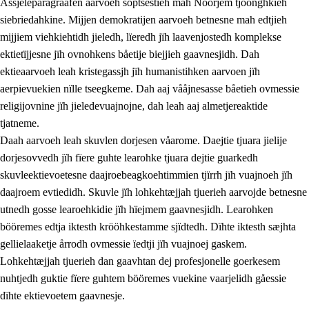
Åssjeleparagraafen aarvoeh soptsestieh mah Nöörjem tjöönghkieh
siebriedahkine. Mijjen demokratijen aarvoeh betnesne mah edtjieh
mijjiem viehkiehtidh jieledh, lïeredh jïh laavenjostedh komplekse
1.
Lïerehtimmien aarvoevåarome
ektietïjjesne jïh ovnohkens båetije biejjieh gaavnesjidh. Dah
ektieaarvoeh leah kristegassjh jïh humanistihken aarvoen jïh
1.1
Almetjeaarvoe
aerpievuekien nïlle tseegkeme. Dah aaj vååjnesasse båetieh ovmessie
1.2
Identiteete jïh kulturellen gellievoete
religijovnine jïh jieledevuajnojne, dah leah aaj almetjereaktide
tjatneme.
1.3
Laejhtehks ussjedimmie jïh etihkeles vuajnoe
Daah aarvoeh leah skuvlen dorjesen våarome. Daejtie tjuara jielije
1.4
Skaepiedimmievoeteaavoe, eadtjohkevoete jïh
dorjesovvedh jïh fïere guhte learohke tjuara dejtie guarkedh
goerehtimmievæljoe
skuvleektievoetesne daajroebeagkoehtimmien tjïrrh jïh vuajnoeh jïh
daajroem evtiedidh. Skuvle jïh lohkehtæjjah tjuerieh aarvojde betnesne
1.5
Eatnemem krööhkestidh jïh byjresegoerkesevoete
utnedh gosse learoehkidie jïh hïejmem gaavnesjidh. Learohken
1.6
Demokratije jïh meatanårrome
bööremes edtja iktesth krööhkestamme sjïdtedh. Dïhte iktesth sæjhta
gellielaaketje årrodh ovmessie ïedtji jïh vuajnoej gaskem.
Lohkehtæjjah tjuerieh dan gaavhtan dej profesjonelle goerkesem
nuhtjedh guktie fïere guhtem bööremes vuekine vaarjelidh gåessie
dïhte ektievoetem gaavnesje.