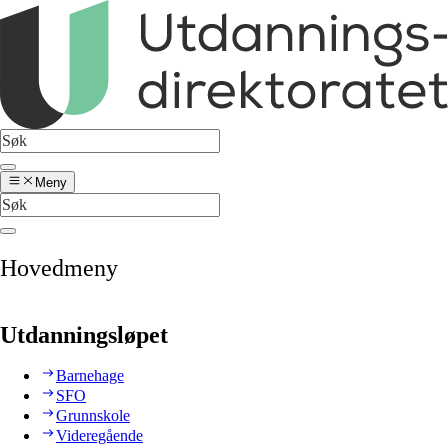
Meny
Hovedmeny
Utdanningsløpet
Barnehage
SFO
Grunnskole
Videregående