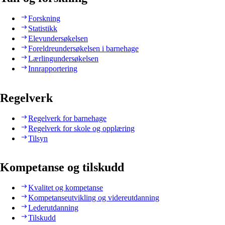
Forskning
Statistikk
Elevundersøkelsen
Foreldreundersøkelsen i barnehage
Lærlingundersøkelsen
Innrapportering
Regelverk
Regelverk for barnehage
Regelverk for skole og opplæring
Tilsyn
Kompetanse og tilskudd
Kvalitet og kompetanse
Kompetanseutvikling og videreutdanning
Lederutdanning
Tilskudd