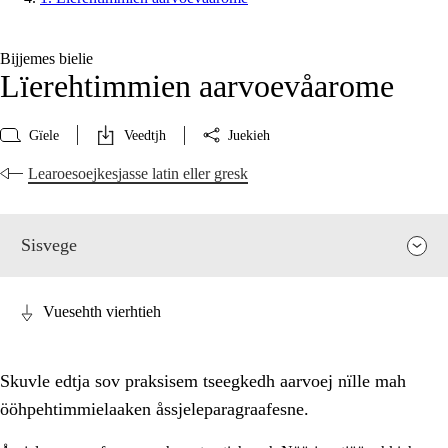
Bijjemes bielie
Lïerehtimmien aarvoevåarome
Gïele
Veedtjh
Juekieh
Learoesoejkesjasse latin eller gresk
Sisvege
Vuesehth vierhtieh
Skuvle edtja sov praksisem tseegkedh aarvoej nïlle mah
ööhpehtimmielaaken åssjeleparagraafesne.