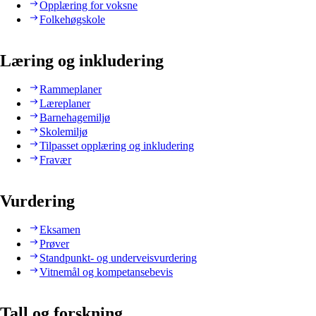
Opplæring for voksne
Folkehøgskole
Læring og inkludering
Rammeplaner
Læreplaner
Barnehagemiljø
Skolemiljø
Tilpasset opplæring og inkludering
Fravær
Vurdering
Eksamen
Prøver
Standpunkt- og underveisvurdering
Vitnemål og kompetansebevis
Tall og forskning