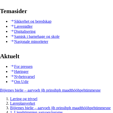
Temasider
Sikkerhet og beredskap
Læremidler
Digitalisering
Samisk i barnehage og skole
Nasjonale minoriteter
Aktuelt
For pressen
Høringer
Nyhetsvarsel
Om Udir
Bijjemes bielie – aarvoeh jïh prinsihph maadthööhpehtimmesne
Læring og trivsel
Læreplanverket
Bijjemes bielie – aarvoeh jïh prinsihph maadthööhpehtimmesne
1. Lïerehtimmien aarvoevåarome