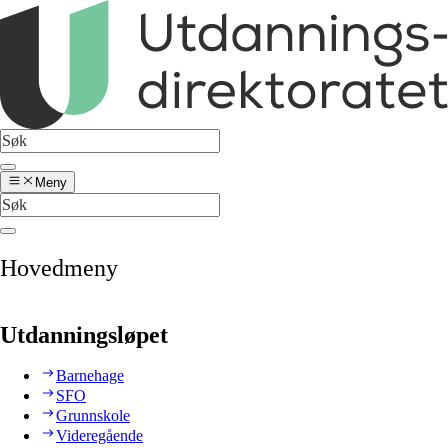
Meny
Hovedmeny
Utdanningsløpet
Barnehage
SFO
Grunnskole
Videregående