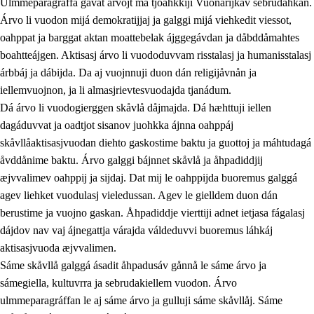
Ulmmeparagráffa gåvåt árvojt ma tjoahkkiji Vuonarijkav sebrudahkan.
Árvo li vuodon mijá demokratijjaj ja galggi mijá viehkedit viessot,
oahppat ja barggat aktan moattebelak ájggegávdan ja dåbddåmahtes
1.
Åhpadusá árvvovuodo
boahtteájgen. Aktisasj árvo li vuododuvvam risstalasj ja humanisstalasj
árbbáj ja dábijda. Da aj vuojnnuji duon dán religijåvnån ja
1.1
Almasjárvvo
iellemvuojnon, ja li almasjrievtesvuodajda tjanádum.
1.2
Identitiehtta ja kultuvralasj moattevuohta
Dá árvo li vuodogierggen skåvlå dåjmajda. Dá hæhttuji iellen
dagáduvvat ja oadtjot sisanov juohkka ájnna oahppáj
1.3
Lájttális ájádallam ja estetihkalasj diedulasjvuohta
skåvllåaktisasjvuodan diehto gaskostime baktu ja guottoj ja máhtudagá
1.4
Dahkamávvo, berustibme ja diehtemvájnogisvuohta
åvddånime baktu. Árvo galggi bájnnet skåvlå ja åhpadiddjij
æjvvalimev oahppij ja sijdaj. Dat mij le oahppijda buoremus galggá
1.5
Vieledus luonnduj ja birásdiedulasjvuohta
agev liehket vuodulasj vieledussan. Agev le gielldem duon dán
1.6
Demokratijja ja oassálasstem
berustime ja vuojno gaskan. Åhpadiddje vierttiji adnet ietjasa fágalasj
dájdov nav vaj ájnegattja várajda váldeduvvi buoremus láhkáj
aktisasjvuoda æjvvalimen.
Sáme skåvllå galggá ásadit åhpadusáv gånnå le sáme árvo ja
sámegiella, kultuvrra ja sebrudakiellem vuodon. Árvo
ulmmeparagráffan le aj sáme árvo ja gulluji sáme skåvllåj. Sáme