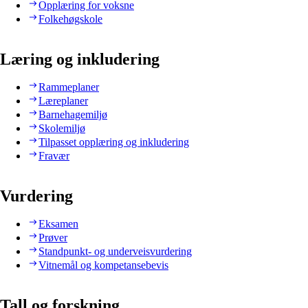
Opplæring for voksne
Folkehøgskole
Læring og inkludering
Rammeplaner
Læreplaner
Barnehagemiljø
Skolemiljø
Tilpasset opplæring og inkludering
Fravær
Vurdering
Eksamen
Prøver
Standpunkt- og underveisvurdering
Vitnemål og kompetansebevis
Tall og forskning