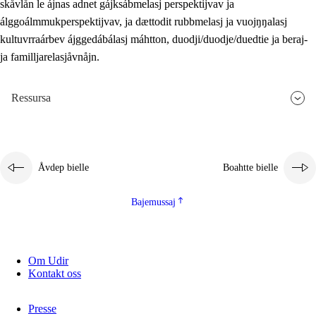
skåvlån le ájnas adnet gájksábmelasj perspektijvav ja
álggoálmmukperspektijvav, ja dættodit rubbmelasj ja vuojŋŋalasj
kultuvrraárbev ájggedábálasj máhtton, duodji/duodje/duedtie ja beraj-
ja familljarelasjåvnåjn.
Ressursa
Åvdep bielle
Boahtte bielle
Bajemussaj
Om Udir
Kontakt oss
Presse