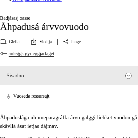
Badjásasj oasse
Åhpadusá árvvovuodo
Giella
Viedtja
Juoge
anleggsrøyrleggjarfaget
Sisadno
Vuoseda ressursajt
Åhpaduslága ulmmeparagráffa árvo galggi liehket vuodon gå
skåvllå ásat ietjas dåjmav.