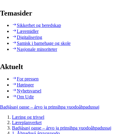
Temasider
Sikkerhet og beredskap
Læremidler
Digitalisering
Samisk i barnehage og skole
Nasjonale minoriteter
Aktuelt
For pressen
Høringer
Nyhetsvarsel
Om Udir
Badjásasj oasse – árvo ja prinsihpa vuodoåhpadussaj
Læring og trivsel
Læreplanverket
Badjásasj oasse – árvo ja prinsihpa vuodoåhpadussaj
1. Åhpadusá árvvovuodo