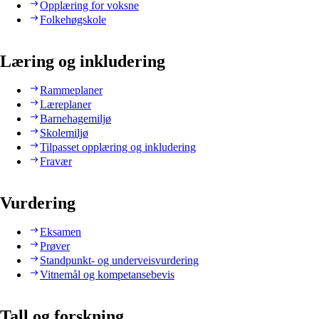
Opplæring for voksne
Folkehøgskole
Læring og inkludering
Rammeplaner
Læreplaner
Barnehagemiljø
Skolemiljø
Tilpasset opplæring og inkludering
Fravær
Vurdering
Eksamen
Prøver
Standpunkt- og underveisvurdering
Vitnemål og kompetansebevis
Tall og forskning