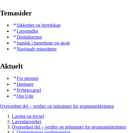
Temasider
Sikkerhet og beredskap
Læremidler
Digitalisering
Samisk i barnehage og skole
Nasjonale minoriteter
Aktuelt
For pressen
Høringer
Nyhetsvarsel
Om Udir
Overordnet del – verdier og prinsipper for grunnopplæringen
Læring og trivsel
Læreplanverket
Overordnet del – verdier og prinsipper for grunnopplæringen
1. Opplæringens verdigrunnlag