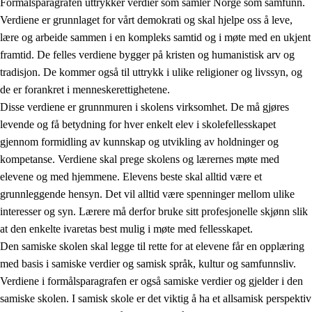
Formålsparagrafen uttrykker verdier som samler Norge som samfunn.
Verdiene er grunnlaget for vårt demokrati og skal hjelpe oss å leve,
lære og arbeide sammen i en kompleks samtid og i møte med en ukjent
1.
Opplæringens verdigrunnlag
framtid. De felles verdiene bygger på kristen og humanistisk arv og
tradisjon. De kommer også til uttrykk i ulike religioner og livssyn, og
1.1
Menneskeverdet
de er forankret i menneskerettighetene.
1.2
Identitet og kulturelt mangfold
Disse verdiene er grunnmuren i skolens virksomhet. De må gjøres
levende og få betydning for hver enkelt elev i skolefellesskapet
1.3
Kritisk tenkning og etisk bevissthet
gjennom formidling av kunnskap og utvikling av holdninger og
1.4
Skaperglede, engasjement og utforskertrang
kompetanse. Verdiene skal prege skolens og lærernes møte med
elevene og med hjemmene. Elevens beste skal alltid være et
1.5
Respekt for naturen og miljøbevissthet
grunnleggende hensyn. Det vil alltid være spenninger mellom ulike
1.6
Demokrati og medvirkning
interesser og syn. Lærere må derfor bruke sitt profesjonelle skjønn slik
at den enkelte ivaretas best mulig i møte med fellesskapet.
Den samiske skolen skal legge til rette for at elevene får en opplæring
med basis i samiske verdier og samisk språk, kultur og samfunnsliv.
Verdiene i formålsparagrafen er også samiske verdier og gjelder i den
samiske skolen. I samisk skole er det viktig å ha et allsamisk perspektiv