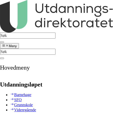
Meny
Hovedmeny
Utdanningsløpet
Barnehage
SFO
Grunnskole
Videregående