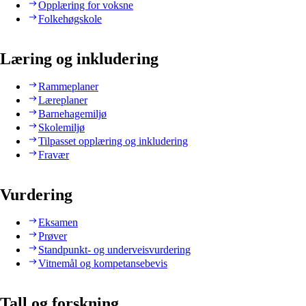
Opplæring for voksne
Folkehøgskole
Læring og inkludering
Rammeplaner
Læreplaner
Barnehagemiljø
Skolemiljø
Tilpasset opplæring og inkludering
Fravær
Vurdering
Eksamen
Prøver
Standpunkt- og underveisvurdering
Vitnemål og kompetansebevis
Tall og forskning