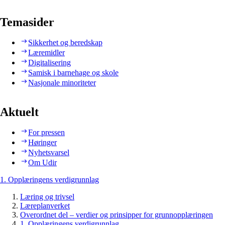
Temasider
Sikkerhet og beredskap
Læremidler
Digitalisering
Samisk i barnehage og skole
Nasjonale minoriteter
Aktuelt
For pressen
Høringer
Nyhetsvarsel
Om Udir
1. Opplæringens verdigrunnlag
Læring og trivsel
Læreplanverket
Overordnet del – verdier og prinsipper for grunnopplæringen
1. Opplæringens verdigrunnlag