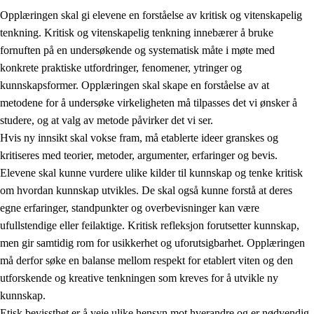
Opplæringen skal gi elevene en forståelse av kritisk og vitenskapelig
tenkning. Kritisk og vitenskapelig tenkning innebærer å bruke
fornuften på en undersøkende og systematisk måte i møte med
konkrete praktiske utfordringer, fenomener, ytringer og
kunnskapsformer. Opplæringen skal skape en forståelse av at
1.
Opplæringens verdigrunnlag
metodene for å undersøke virkeligheten må tilpasses det vi ønsker å
1.1
Menneskeverdet
studere, og at valg av metode påvirker det vi ser.
Hvis ny innsikt skal vokse fram, må etablerte ideer granskes og
1.2
Identitet og kulturelt mangfold
kritiseres med teorier, metoder, argumenter, erfaringer og bevis.
1.3
Kritisk tenkning og etisk bevissthet
Elevene skal kunne vurdere ulike kilder til kunnskap og tenke kritisk
om hvordan kunnskap utvikles. De skal også kunne forstå at deres
1.4
Skaperglede, engasjement og utforskertrang
egne erfaringer, standpunkter og overbevisninger kan være
1.5
Respekt for naturen og miljøbevissthet
ufullstendige eller feilaktige. Kritisk refleksjon forutsetter kunnskap,
men gir samtidig rom for usikkerhet og uforutsigbarhet. Opplæringen
1.6
Demokrati og medvirkning
må derfor søke en balanse mellom respekt for etablert viten og den
utforskende og kreative tenkningen som kreves for å utvikle ny
kunnskap.
Etisk bevissthet er å veie ulike hensyn mot hverandre og er nødvendig