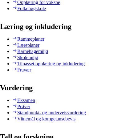
Opplæring for voksne
Folkehøgskole
Læring og inkludering
Rammeplaner
Læreplaner
Barnehagemiljø
Skolemiljø
Tilpasset opplæring og inkludering
Fravær
Vurdering
Eksamen
Prøver
Standpunkt- og underveisvurdering
Vitnemål og kompetansebevis
Tall og forskning