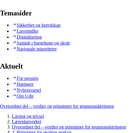
Temasider
Sikkerhet og beredskap
Læremidler
Digitalisering
Samisk i barnehage og skole
Nasjonale minoriteter
Aktuelt
For pressen
Høringer
Nyhetsvarsel
Om Udir
Overordnet del – verdier og prinsipper for grunnopplæringen
Læring og trivsel
Læreplanverket
Overordnet del – verdier og prinsipper for grunnopplæringen
3. Prinsipper for skolens praksis