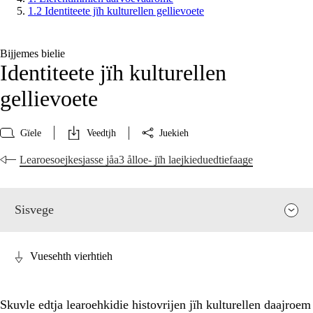
1.2 Identiteete jïh kulturellen gellievoete
Bijjemes bielie
Identiteete jïh kulturellen
gellievoete
Gïele
Veedtjh
Juekieh
Learoesoejkesjasse jåa3 ålloe- jïh laejkieduedtiefaage
Sisvege
Vuesehth vierhtieh
Skuvle edtja learoehkidie histovrijen jïh kulturellen daajroem