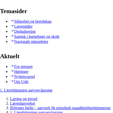
Temasider
Sikkerhet og beredskap
Læremidler
Digitalisering
Samisk i barnehage og skole
Nasjonale minoriteter
Aktuelt
For pressen
Høringer
Nyhetsvarsel
Om Udir
1. Lïerehtimmien aarvoevåarome
Læring og trivsel
Læreplanverket
Bijjemes bielie – aarvoeh jïh prinsihph maadthööhpehtimmesne
1. Lïerehtimmien aarvoevåarome