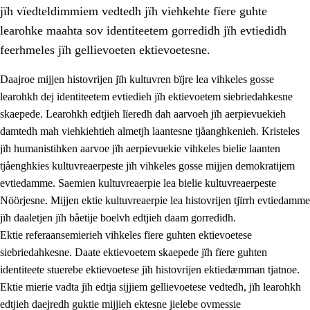
jïh vïedteldimmiem vedtedh jïh viehkehte fïere guhte
learohke maahta sov identiteetem gorredidh jïh evtiedidh
feerhmeles jïh gellievoeten ektievoetesne.
Daajroe mijjen histovrijen jïh kultuvren bïjre lea vihkeles gosse
1.
Lïerehtimmien aarvoevåarome
learohkh dej identiteetem evtiedieh jïh ektievoetem siebriedahkesne
skaepede. Learohkh edtjieh lïeredh dah aarvoeh jïh aerpievuekieh
1.1
Almetjeaarvoe
damtedh mah viehkiehtieh almetjh laantesne tjåanghkenieh. Kristeles
1.2
Identiteete jïh kulturellen gellievoete
jïh humanistihken aarvoe jïh aerpievuekie vihkeles bielie laanten
tjåenghkies kultuvreaerpeste jïh vihkeles gosse mijjen demokratijem
1.3
Laejhtehks ussjedimmie jïh etihkeles vuajnoe
evtiedamme. Saemien kultuvreaerpie lea bielie kultuvreaerpeste
1.4
Skaepiedimmievoeteaavoe, eadtjohkevoete jïh
Nöörjesne. Mijjen ektie kultuvreaerpie lea histovrijen tjïrrh evtiedamme
goerehtimmievæljoe
jïh daaletjen jïh båetije boelvh edtjieh daam gorredidh.
Ektie referaansemierieh vihkeles fïere guhten ektievoetese
1.5
Eatnemem krööhkestidh jïh byjresegoerkesevoete
siebriedahkesne. Daate ektievoetem skaepede jïh fïere guhten
1.6
Demokratije jïh meatanårrome
identiteete stuerebe ektievoetese jïh histovrijen ektiedæmman tjatnoe.
Ektie mierie vadta jïh edtja sijjiem gellievoetese vedtedh, jïh learohkh
edtjieh daejredh guktie mijjieh ektesne jielebe ovmessie