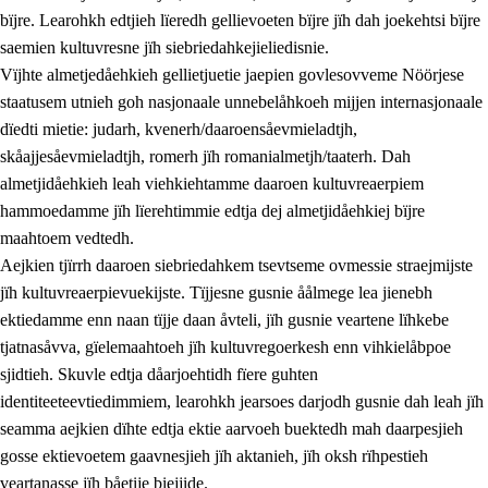
bïjre. Learohkh edtjieh lïeredh gellievoeten bïjre jïh dah joekehtsi bïjre
saemien kultuvresne jïh siebriedahkejieliedisnie.
Vïjhte almetjedåehkieh gellietjuetie jaepien govlesovveme Nöörjese
staatusem utnieh goh nasjonaale unnebelåhkoeh mijjen internasjonaale
dïedti mietie: judarh, kvenerh/daaroensåevmieladtjh,
skåajjesåevmieladtjh, romerh jïh romanialmetjh/taaterh. Dah
almetjidåehkieh leah viehkiehtamme daaroen kultuvreaerpiem
hammoedamme jïh lïerehtimmie edtja dej almetjidåehkiej bïjre
maahtoem vedtedh.
Aejkien tjïrrh daaroen siebriedahkem tsevtseme ovmessie straejmijste
jïh kultuvreaerpievuekijste. Tïjjesne gusnie åålmege lea jienebh
ektiedamme enn naan tïjje daan åvteli, jïh gusnie veartene lïhkebe
tjatnasåvva, gïelemaahtoeh jïh kultuvregoerkesh enn vihkielåbpoe
sjidtieh. Skuvle edtja dåarjoehtidh fïere guhten
identiteeteevtiedimmiem, learohkh jearsoes darjodh gusnie dah leah jïh
seamma aejkien dïhte edtja ektie aarvoeh buektedh mah daarpesjieh
gosse ektievoetem gaavnesjieh jïh aktanieh, jïh oksh rïhpestieh
veartanasse jïh båetije biejjide.