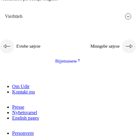
Vierhtieh
Evtebe sæjroe
Minngebe sæjroe
Bijjemassese
Om Udir
Kontakt oss
Presse
Nyhetsvarsel
English pages
Personvern