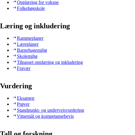
Opplæring for voksne
Folkehøgskole
Læring og inkludering
Rammeplaner
Læreplaner
Barnehagemiljø
Skolemiljø
Tilpasset opplæring og inkludering
Fravær
Vurdering
Eksamen
Prøver
Standpunkt- og underveisvurdering
Vitnemål og kompetansebevis
Tall og forskning