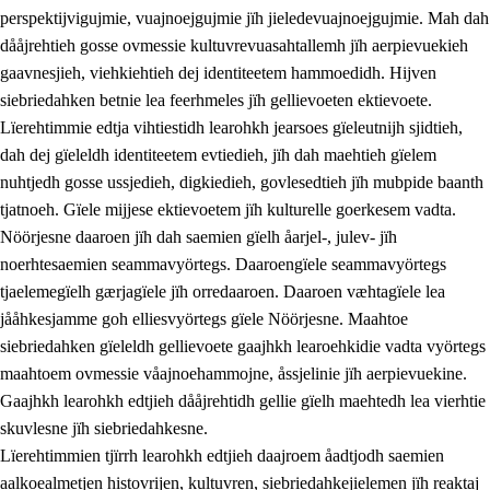
perspektijvigujmie, vuajnoejgujmie jïh jieledevuajnoejgujmie. Mah dah
dååjrehtieh gosse ovmessie kultuvrevuasahtallemh jïh aerpievuekieh
gaavnesjieh, viehkiehtieh dej identiteetem hammoedidh. Hijven
siebriedahken betnie lea feerhmeles jïh gellievoeten ektievoete.
Lïerehtimmie edtja vihtiestidh learohkh jearsoes gïeleutnijh sjidtieh,
dah dej gïeleldh identiteetem evtiedieh, jïh dah maehtieh gïelem
nuhtjedh gosse ussjedieh, digkiedieh, govlesedtieh jïh mubpide baanth
tjatnoeh. Gïele mijjese ektievoetem jïh kulturelle goerkesem vadta.
Nöörjesne daaroen jïh dah saemien gïelh åarjel-, julev- jïh
noerhtesaemien seammavyörtegs. Daaroengïele seammavyörtegs
tjaelemegïelh gærjagïele jïh orredaaroen. Daaroen væhtagïele lea
jååhkesjamme goh elliesvyörtegs gïele Nöörjesne. Maahtoe
siebriedahken gïeleldh gellievoete gaajhkh learoehkidie vadta vyörtegs
maahtoem ovmessie våajnoehammojne, åssjelinie jïh aerpievuekine.
Gaajhkh learohkh edtjieh dååjrehtidh gellie gïelh maehtedh lea vierhtie
skuvlesne jïh siebriedahkesne.
Lïerehtimmien tjïrrh learohkh edtjieh daajroem åadtjodh saemien
aalkoealmetjen histovrijen, kultuvren, siebriedahkejielemen jïh reaktaj