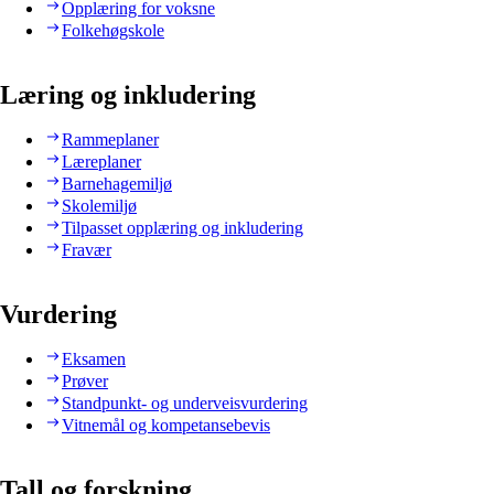
Opplæring for voksne
Folkehøgskole
Læring og inkludering
Rammeplaner
Læreplaner
Barnehagemiljø
Skolemiljø
Tilpasset opplæring og inkludering
Fravær
Vurdering
Eksamen
Prøver
Standpunkt- og underveisvurdering
Vitnemål og kompetansebevis
Tall og forskning