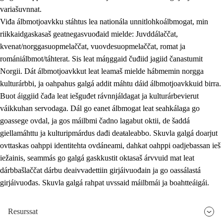
variašuvnnat.
Viđa álbmotjoavkku stáhtus lea nationála unnitlohkoálbmogat, min
riikkaidgaskasaš geatnegasvuođaid mielde: Juvddálaččat,
kvenat/norggasuopmelaččat, vuovdesuopmelaččat, romat ja
romániálbmot/táhterat. Sis leat máŋggaid čuđiid jagiid čanastumit
Norgii. Dát álbmotjoavkkut leat leamaš mielde hábmemin norgga
kulturárbbi, ja oahpahus galgá addit máhtu dáid álbmotjoavkkuid birra.
Buot áiggiid čađa leat iešguđet rávnnjáldagat ja kulturárbevierut
váikkuhan servodaga. Dál go eanet álbmogat leat seahkálaga go
goassege ovdal, ja gos máilbmi čadno lagabut oktii, de šaddá
giellamáhttu ja kulturipmárdus dađi deaŧaleabbo. Skuvla galgá doarjut
ovttaskas oahppi identitehta ovdáneami, dahkat oahppi oadjebassan ieš
iežainis, seammás go galgá gaskkustit oktasaš árvvuid mat leat
dárbbašlaččat dárbu deaivvadettiin girjáivuođain ja go oassálastá
girjáivuođas. Skuvla galgá rahpat uvssaid máilbmái ja boahtteáigái.
Resurssat