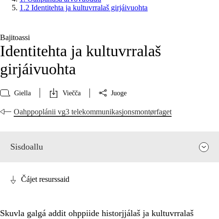
1.2 Identitehta ja kultuvrralaš girjáivuohta
Bajitoassi
Identitehta ja kultuvrralaš
girjáivuohta
Giella
Viečča
Juoge
Oahppoplánii vg3 telekommunikasjonsmontørfaget
Sisdoallu
Čájet resurssaid
Skuvla galgá addit ohppiide historjjálaš ja kultuvrralaš