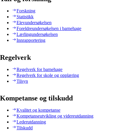
Forskning
Statistikk
Elevundersøkelsen
Foreldreundersøkelsen i barnehage
Lærlingundersøkelsen
Innrapportering
Regelverk
Regelverk for barnehage
Regelverk for skole og opplæring
Tilsyn
Kompetanse og tilskudd
Kvalitet og kompetanse
Kompetanseutvikling og videreutdanning
Lederutdanning
Tilskudd