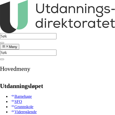
Meny
Hovedmeny
Utdanningsløpet
Barnehage
SFO
Grunnskole
Videregående