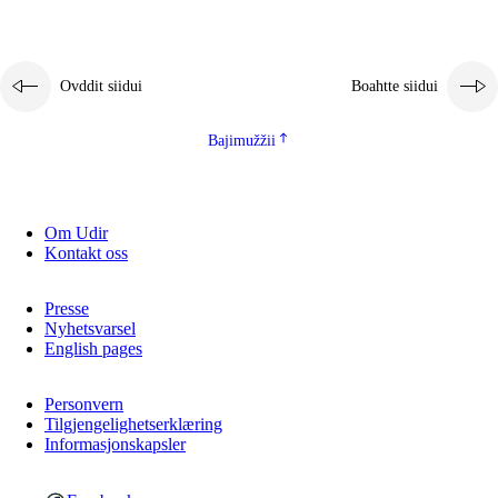
Ovddit siidui
Boahtte siidui
Bajimužžii
Om Udir
Kontakt oss
Presse
Nyhetsvarsel
English pages
Personvern
Tilgjengelighetserklæring
Informasjonskapsler