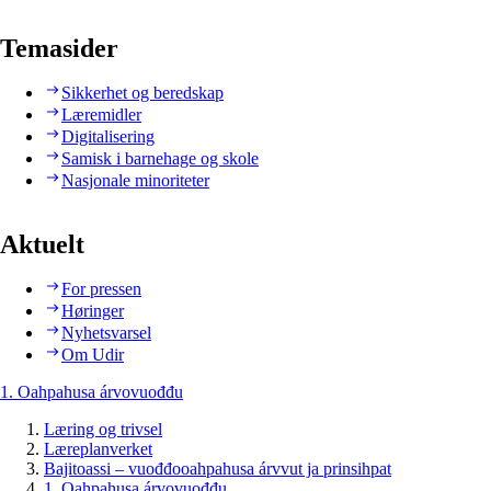
Temasider
Sikkerhet og beredskap
Læremidler
Digitalisering
Samisk i barnehage og skole
Nasjonale minoriteter
Aktuelt
For pressen
Høringer
Nyhetsvarsel
Om Udir
1. Oahpahusa árvovuođđu
Læring og trivsel
Læreplanverket
Bajitoassi – vuođđooahpahusa árvvut ja prinsihpat
1. Oahpahusa árvovuođđu