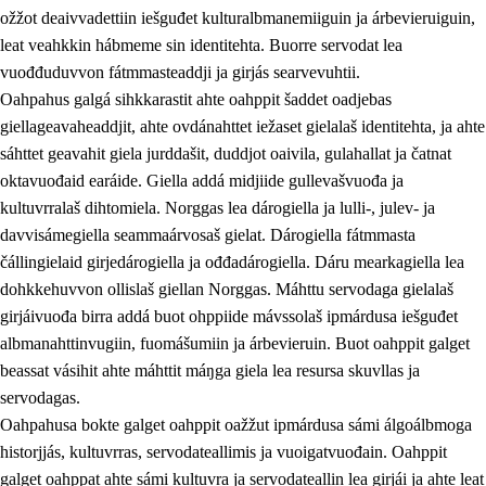
ožžot deaivvadettiin iešguđet kulturalbmanemiiguin ja árbevieruiguin,
leat veahkkin hábmeme sin identitehta. Buorre servodat lea
vuođđuduvvon fátmmasteaddji ja girjás searvevuhtii.
Oahpahus galgá sihkkarastit ahte oahppit šaddet oadjebas
giellageavaheaddjit, ahte ovdánahttet iežaset gielalaš identitehta, ja ahte
sáhttet geavahit giela jurddašit, duddjot oaivila, gulahallat ja čatnat
oktavuođaid earáide. Giella addá midjiide gullevašvuođa ja
kultuvrralaš dihtomiela. Norggas lea dárogiella ja lulli-, julev- ja
davvisámegiella seammaárvosaš gielat. Dárogiella fátmmasta
čállingielaid girjedárogiella ja ođđadárogiella. Dáru mearkagiella lea
dohkkehuvvon ollislaš giellan Norggas. Máhttu servodaga gielalaš
girjáivuođa birra addá buot ohppiide mávssolaš ipmárdusa iešguđet
albmanahttinvugiin, fuomášumiin ja árbevieruin. Buot oahppit galget
beassat vásihit ahte máhttit máŋga giela lea resursa skuvllas ja
servodagas.
Oahpahusa bokte galget oahppit oažžut ipmárdusa sámi álgoálbmoga
historjjás, kultuvrras, servodateallimis ja vuoigatvuođain. Oahppit
galget oahppat ahte sámi kultuvra ja servodateallin lea girjái ja ahte leat