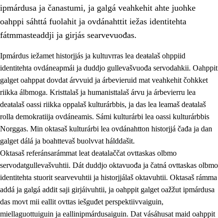
ipmárdusa ja čanastumi, ja galgá veahkehit ahte juohke
oahppi sáhttá fuolahit ja ovdánahttit iežas identitehta
fátmmasteaddji ja girjás searvevuođas.
Ipmárdus iežamet historjjás ja kultuvrras lea deaŧalaš ohppiid
1.
Oahpahusa árvovuođđu
identitehta ovdáneapmái ja duddjo gullevašvuođa servodahkii. Oahppit
galget oahppat dovdat árvvuid ja árbevieruid mat veahkehit čohkket
1.1
Olmmošárvu
riikka álbmoga. Kristtalaš ja humanisttalaš árvu ja árbevierru lea
1.2
Identitehta ja kultuvrralaš girjáivuohta
deaŧalaš oassi riikka oppalaš kulturárbbis, ja das lea leamaš deaŧalaš
rolla demokratiija ovdáneamis. Sámi kulturárbi lea oassi kulturárbbis
1.3
Kritihkalaš jurddašeapmi ja ehtalaš diđolašvuohta
Norggas. Min oktasaš kulturárbi lea ovdánahtton historjjá čađa ja dan
1.4
Hutkanillu, beroštupmi ja suokkardanhuovva
galget dálá ja boahttevaš buolvvat hálddašit.
Oktasaš referánsarámmat leat deaŧalaččat ovttaskas olbmo
1.5
Luondduákten ja birasdiđolašvuohta
servodatgullevašvuhtii. Dát duddjo oktavuođa ja čatná ovttaskas olbmo
1.6
Demokratiija ja mielváikkuheapmi
identitehta stuorit searvevuhtii ja historjjálaš oktavuhtii. Oktasaš rámma
addá ja galgá addit saji girjáivuhtii, ja oahppit galget oažžut ipmárdusa
das movt mii eallit ovttas iešguđet perspektiivvaiguin,
miellaguottuiguin ja eallinipmárdusaiguin. Dat vásáhusat maid oahppit