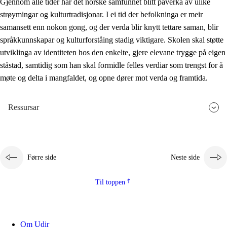
Gjennom alle tider har det norske samfunnet blitt påverka av ulike
strøymingar og kulturtradisjonar. I ei tid der befolkninga er meir
samansett enn nokon gong, og der verda blir knytt tettare saman, blir
språkkunnskapar og kulturforståing stadig viktigare. Skolen skal støtte
utviklinga av identiteten hos den enkelte, gjere elevane trygge på eigen
ståstad, samtidig som han skal formidle felles verdiar som trengst for å
møte og delta i mangfaldet, og opne dører mot verda og framtida.
Ressursar
Førre side
Neste side
Til toppen
Om Udir