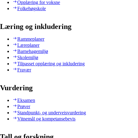
Opplæring for voksne
Folkehøgskole
Læring og inkludering
Rammeplaner
Læreplaner
Barnehagemiljø
Skolemiljø
Tilpasset opplæring og inkludering
Fravær
Vurdering
Eksamen
Prøver
Standpunkt- og underveisvurdering
Vitnemål og kompetansebevis
Tall og forskning