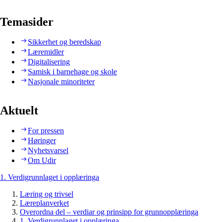
Temasider
Sikkerhet og beredskap
Læremidler
Digitalisering
Samisk i barnehage og skole
Nasjonale minoriteter
Aktuelt
For pressen
Høringer
Nyhetsvarsel
Om Udir
1. Verdigrunnlaget i opplæringa
Læring og trivsel
Læreplanverket
Overordna del – verdiar og prinsipp for grunnopplæringa
1. Verdigrunnlaget i opplæringa