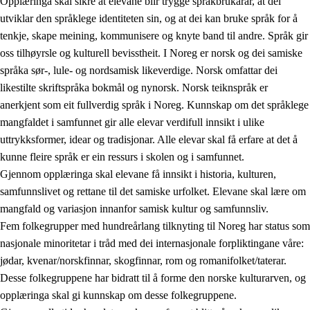
Opplæringa skal sikre at elevane blir trygge språkbrukarar, at dei
utviklar den språklege identiteten sin, og at dei kan bruke språk for å
tenkje, skape meining, kommunisere og knyte band til andre. Språk gir
oss tilhøyrsle og kulturell bevisstheit. I Noreg er norsk og dei samiske
språka sør-, lule- og nordsamisk likeverdige. Norsk omfattar dei
likestilte skriftspråka bokmål og nynorsk. Norsk teiknspråk er
anerkjent som eit fullverdig språk i Noreg. Kunnskap om det språklege
mangfaldet i samfunnet gir alle elevar verdifull innsikt i ulike
uttrykksformer, idear og tradisjonar. Alle elevar skal få erfare at det å
kunne fleire språk er ein ressurs i skolen og i samfunnet.
Gjennom opplæringa skal elevane få innsikt i historia, kulturen,
samfunnslivet og rettane til det samiske urfolket. Elevane skal lære om
mangfald og variasjon innanfor samisk kultur og samfunnsliv.
Fem folkegrupper med hundreårlang tilknyting til Noreg har status som
nasjonale minoritetar i tråd med dei internasjonale forpliktingane våre:
jødar, kvenar/norskfinnar, skogfinnar, rom og romanifolket/taterar.
Desse folkegruppene har bidratt til å forme den norske kulturarven, og
opplæringa skal gi kunnskap om desse folkegruppene.