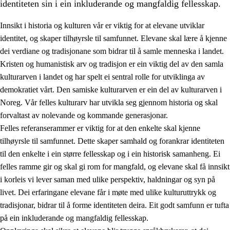
identiteten sin i ein inkluderande og mangfaldig fellesskap.
Innsikt i historia og kulturen vår er viktig for at elevane utviklar
identitet, og skaper tilhøyrsle til samfunnet. Elevane skal lære å kjenne
1.
Verdigrunnlaget i opplæringa
dei verdiane og tradisjonane som bidrar til å samle menneska i landet.
Kristen og humanistisk arv og tradisjon er ein viktig del av den samla
1.1
Menneskeverdet
kulturarven i landet og har spelt ei sentral rolle for utviklinga av
1.2
Identitet og kulturelt mangfald
demokratiet vårt. Den samiske kulturarven er ein del av kulturarven i
Noreg. Vår felles kulturarv har utvikla seg gjennom historia og skal
1.3
Kritisk tenking og etisk bevisstheit
forvaltast av nolevande og kommande generasjonar.
1.4
Skaparglede, engasjement og utforskartrong
Felles referanserammer er viktig for at den enkelte skal kjenne
tilhøyrsle til samfunnet. Dette skaper samhald og forankrar identiteten
1.5
Respekt for naturen og miljøbevisstheit
til den enkelte i ein større fellesskap og i ein historisk samanheng. Ei
1.6
Demokrati og medverknad
felles ramme gir og skal gi rom for mangfald, og elevane skal få innsikt
i korleis vi lever saman med ulike perspektiv, haldningar og syn på
livet. Dei erfaringane elevane får i møte med ulike kulturuttrykk og
tradisjonar, bidrar til å forme identiteten deira. Eit godt samfunn er tufta
på ein inkluderande og mangfaldig fellesskap.