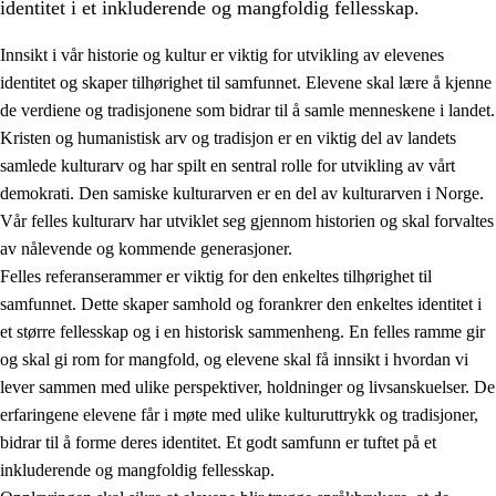
identitet i et inkluderende og mangfoldig fellesskap.
Innsikt i vår historie og kultur er viktig for utvikling av elevenes
identitet og skaper tilhørighet til samfunnet. Elevene skal lære å kjenne
1.
Opplæringens verdigrunnlag
de verdiene og tradisjonene som bidrar til å samle menneskene i landet.
Kristen og humanistisk arv og tradisjon er en viktig del av landets
1.1
Menneskeverdet
samlede kulturarv og har spilt en sentral rolle for utvikling av vårt
1.2
Identitet og kulturelt mangfold
demokrati. Den samiske kulturarven er en del av kulturarven i Norge.
Vår felles kulturarv har utviklet seg gjennom historien og skal forvaltes
1.3
Kritisk tenkning og etisk bevissthet
av nålevende og kommende generasjoner.
1.4
Skaperglede, engasjement og utforskertrang
Felles referanserammer er viktig for den enkeltes tilhørighet til
samfunnet. Dette skaper samhold og forankrer den enkeltes identitet i
1.5
Respekt for naturen og miljøbevissthet
et større fellesskap og i en historisk sammenheng. En felles ramme gir
1.6
Demokrati og medvirkning
og skal gi rom for mangfold, og elevene skal få innsikt i hvordan vi
lever sammen med ulike perspektiver, holdninger og livsanskuelser. De
erfaringene elevene får i møte med ulike kulturuttrykk og tradisjoner,
bidrar til å forme deres identitet. Et godt samfunn er tuftet på et
inkluderende og mangfoldig fellesskap.