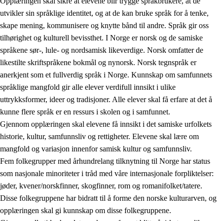
Opplæringen skal sikre at elevene blir trygge språkbrukere, at de
utvikler sin språklige identitet, og at de kan bruke språk for å tenke,
skape mening, kommunisere og knytte bånd til andre. Språk gir oss
tilhørighet og kulturell bevissthet. I Norge er norsk og de samiske
språkene sør-, lule- og nordsamisk likeverdige. Norsk omfatter de
likestilte skriftspråkene bokmål og nynorsk. Norsk tegnspråk er
anerkjent som et fullverdig språk i Norge. Kunnskap om samfunnets
språklige mangfold gir alle elever verdifull innsikt i ulike
uttrykksformer, ideer og tradisjoner. Alle elever skal få erfare at det å
kunne flere språk er en ressurs i skolen og i samfunnet.
Gjennom opplæringen skal elevene få innsikt i det samiske urfolkets
historie, kultur, samfunnsliv og rettigheter. Elevene skal lære om
mangfold og variasjon innenfor samisk kultur og samfunnsliv.
Fem folkegrupper med århundrelang tilknytning til Norge har status
som nasjonale minoriteter i tråd med våre internasjonale forpliktelser:
jøder, kvener/norskfinner, skogfinner, rom og romanifolket/tatere.
Disse folkegruppene har bidratt til å forme den norske kulturarven, og
opplæringen skal gi kunnskap om disse folkegruppene.