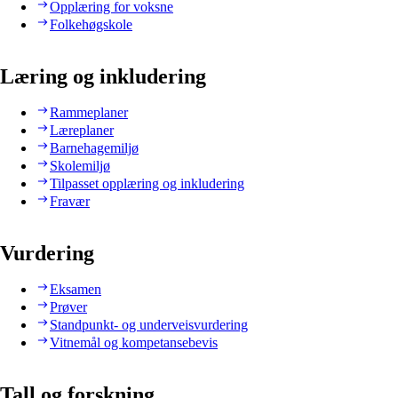
Opplæring for voksne
Folkehøgskole
Læring og inkludering
Rammeplaner
Læreplaner
Barnehagemiljø
Skolemiljø
Tilpasset opplæring og inkludering
Fravær
Vurdering
Eksamen
Prøver
Standpunkt- og underveisvurdering
Vitnemål og kompetansebevis
Tall og forskning