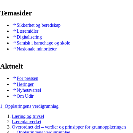
Temasider
Sikkerhet og beredskap
Læremidler
Digitalisering
Samisk i barnehage og skole
Nasjonale minoriteter
Aktuelt
For pressen
Høringer
Nyhetsvarsel
Om Udir
1. Opplæringens verdigrunnlag
Læring og trivsel
Læreplanverket
Overordnet del – verdier og prinsipper for grunnopplæringen
1. Opplæringens verdigrunnlag