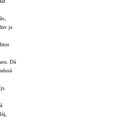
dat
ås,
dav ja
htus
ara. Dá
adusá
js.
lå
láj,