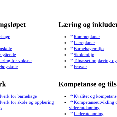
ngsløpet
Læring og inklude
ehage
Rammeplaner
Læreplaner
nskole
Barnehagemiljø
regående
Skolemiljø
æring for voksne
Tilpasset opplæring og
ehøgskole
Fravær
rk
Kompetanse og til
lverk for barnehage
Kvalitet og kompetans
lverk for skole og opplæring
Kompetanseutvikling 
videreutdanning
n
Lederutdanning