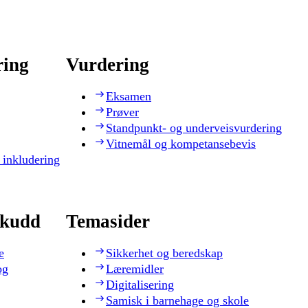
ring
Vurdering
Eksamen
Prøver
Standpunkt- og underveisvurdering
Vitnemål og kompetansebevis
 inkludering
skudd
Temasider
e
Sikkerhet og beredskap
og
Læremidler
Digitalisering
Samisk i barnehage og skole