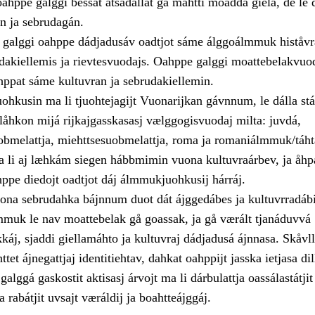
ahppe galggi bessat åtsådallat gå máhtti moadda giela, de le 
ån ja sebrudagán.
galggi oahppe dádjadusáv oadtjot sáme álggoálmmuk histåvr
udakiellemis ja rievtesvuodajs. Oahppe galggi moattebelakvuo
ahppat sáme kultuvran ja sebrudakiellemin.
hkusin ma li tjuohtejagijt Vuonarijkan gávnnum, le dálla stá
låhkon mijá rijkajgasskasasj vælggogisvuodaj milta: juvdá,
bmelattja, miehttsesuobmelattja, roma ja romaniálmmuk/táht
li aj læhkám siegen hábbmimin vuona kultuvraárbev, ja åhp
hppe diedojt oadtjot dáj álmmukjuohkusij hárráj.
vuona sebrudahka bájnnum duot dát ájggedábes ja kultuvrradábi
mmuk le nav moattebelak gå goassak, ja gå værált tjanáduvvá
káj, sjaddi giellamáhto ja kultuvraj dádjadusá ájnnasa. Skåvl
et ájnegattjaj identitiehtav, dahkat oahppijt jasska ietjasa dil
alggá gaskostit aktisasj árvojt ma li dárbulattja oassálastátjit
 rabátjit uvsajt væráldij ja boahtteájggáj.