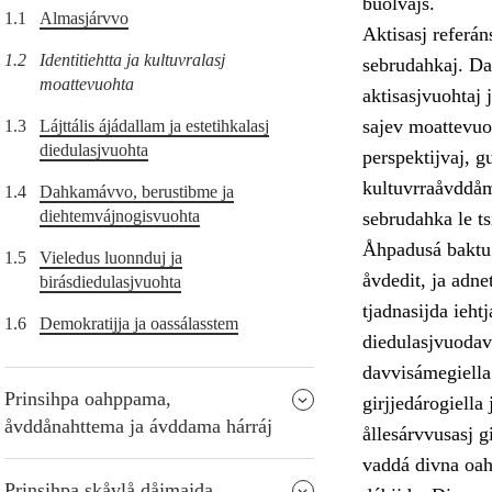
buolvajs.
1.1
Almasjárvvo
Aktisasj referán
1.2
Identitiehtta ja kultuvralasj
sebrudahkaj. Das
moattevuohta
aktisasjvuohtaj 
sajev moattevuoh
1.3
Lájttális ájádallam ja estetihkalasj
diedulasjvuohta
perspektijvaj, g
kultuvrraåvddåmb
1.4
Dahkamávvo, berustibme ja
diehtemvájnogisvuohta
sebrudahka le ts
Åhpadusá baktu g
1.5
Vieledus luonnduj ja
åvdedit, ja adne
birásdiedulasjvuohta
tjadnasijda ieht
1.6
Demokratijja ja oassálasstem
diedulasjvuodav.
davvisámegiella 
Prinsihpa oahppama,
girjjedárogiell
åvddånahttema ja ávddama hárráj
ållesárvvusasj g
vaddá divna oah
Prinsihpa skåvlå dåjmajda