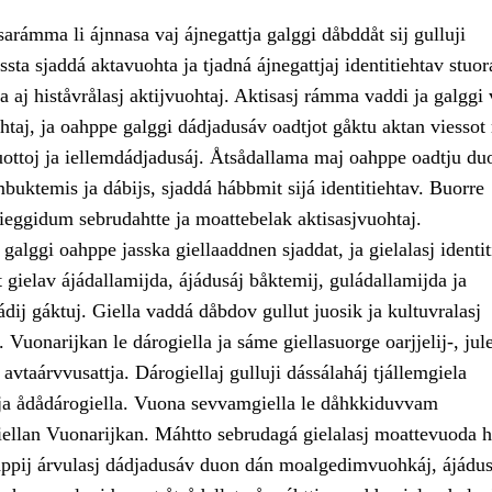
sarámma li ájnnasa vaj ájnegattja galggi dåbddåt sij gulluji
sta sjaddá aktavuohta ja tjadná ájnegattjaj identitiehtav stuor
ja aj histåvrålasj aktijvuohtaj. Aktisasj rámma vaddi ja galggi
taj, ja oahppe galggi dádjadusáv oadtjot gåktu aktan viessot 
uottoj ja iellemdádjadusáj. Åtsådallama maj oahppe oadtju duo
uktemis ja dábijs, sjaddá hábbmit sijá identitiehtav. Buorre
ieggidum sebrudahtte ja moattebelak aktisasjvuohtaj.
alggi oahppe jasska giellaaddnen sjaddat, ja gielalasj identit
t gielav ájádallamijda, ájádusáj båktemij, guládallamijda ja
jádij gáktuj. Giella vaddá dåbdov gullut juosik ja kultuvralasj
 Vuonarijkan le dárogiella ja sáme giellasuorge oarjjelij-, jule
avtaárvvusattja. Dárogiellaj gulluji dássálaháj tjállemgiela
a ja ådådárogiella. Vuona sevvamgiella le dåhkkiduvvam
iellan Vuonarijkan. Máhtto sebrudagá gielalasj moattevuoda h
ppij árvulasj dádjadusáv duon dán moalgedimvuohkáj, ájádus