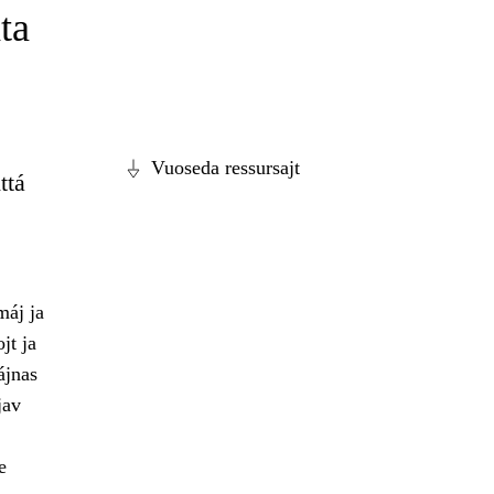
ta
Vuoseda ressursajt
ttá
máj ja
jt ja
ájnas
jav
e