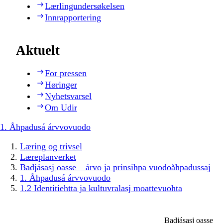
Lærlingundersøkelsen
Innrapportering
Aktuelt
For pressen
Høringer
Nyhetsvarsel
Om Udir
1. Åhpadusá árvvovuodo
Læring og trivsel
Læreplanverket
Badjásasj oasse – árvo ja prinsihpa vuodoåhpadussaj
1. Åhpadusá árvvovuodo
1.2 Identitiehtta ja kultuvralasj moattevuohta
Badjásasj oasse