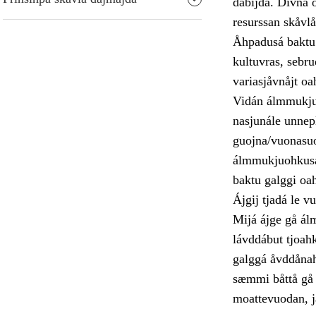
dábijda. Divna o
resurssan skåvl
Åhpadusá baktu 
kultuvras, sebr
variasjåvnåjt o
Vidán álmmukjuo
nasjunále unnep
guojna/vuonasuo
álmmukjuohkusa 
baktu galggi oa
Ájgij tjadá le 
Mijá ájge gå ál
lávddábut tjoahk
galggá åvddånahtt
sæmmi båttå gå g
moattevuodan, ja