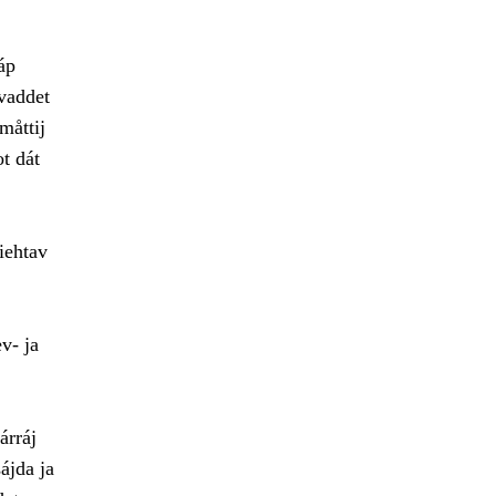
áp
 vaddet
måttij
t dát
iehtav
v- ja
árráj
ájda ja