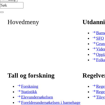
Hovedmeny
Utdanni
Barn
SFO
Grun
Vide
Oppl
Folk
Tall og forskning
Regelve
Forskning
Rege
Statistikk
Rege
Elevundersøkelsen
Tilsy
Foreldreundersøkelsen i barnehage