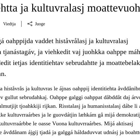
ehtta ja kultuvralasj moattevuoh
Viedtja
Juoge
á oahppijda vaddet histåvrålasj ja kultuvralasj
 tjanástagáv, ja viehkedit vaj juohkka oahppe máh
dedit ietjas identitiehtav sebrudahtte ja moattebelak
an.
 histåvrås ja kultuvras le ájnas oahppij identitiehta åvddånib
v gullut sebrudahkaj. Oahppe galggi oahppat dåbddåt daj árvo
lmutjijt tjoahkkiji rijkan. Risstalasj ja humanisstalasj dábe li 
hkke kultuvrraárbes ja le guovdátjin læhkám gå mijá demokrati
ultuvrraárbbe le oasse Vuona kultuvrraárbes. Mijá aktisasj
e åvddånam ájgij tjadá ja galggá háldaduvvat udnásj ja boahtt