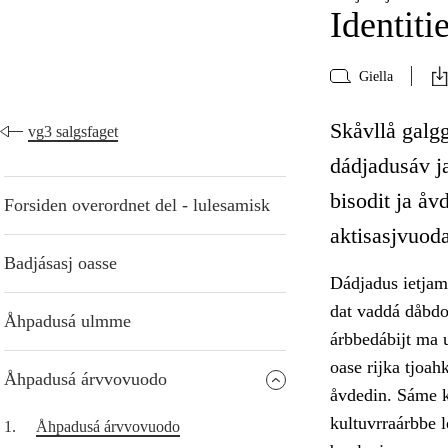
Identiti
Giella
Skåvllå galgg
vg3 salgsfaget
dádjadusáv ja
bisodit ja åv
Forsiden overordnet del - lulesamisk
aktisasjvuod
Badjásasj oasse
Dádjadus ietjama
dat vaddá dåbdo
Åhpadusá ulmme
árbbedábijt ma u
oase rijka tjoa
Åhpadusá árvvovuodo
åvdedin. Sáme k
kultuvrraárbbe l
1.
Åhpadusá árvvovuodo