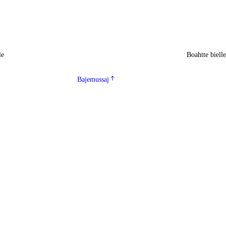
le
Boahtte biell
Bajemussaj