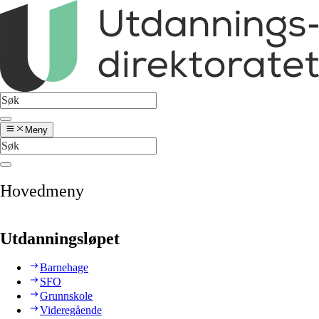
Meny
Hovedmeny
Utdanningsløpet
Barnehage
SFO
Grunnskole
Videregående