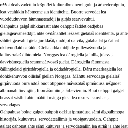
ožžot deaivvadettiin iešguđet kulturalbmanemiiguin ja árbevieruiguin,
leat veahkkin hábmeme sin identitehta. Buorre servodat lea
vuođđuduvvon fátmmasteaddji ja girjás searvevuhtii.
Oahpahus galgá sihkkarastit ahte oahppit šaddet oadjebas
giellageavaheaddjit, ahte ovdánahttet iežaset gielalaš identitehta, ja ahte
sáhttet geavahit giela jurddašit, duddjot oaivila, gulahallat ja čatnat
oktavuođaid earáide. Giella addá midjiide gullevašvuođa ja
kultuvrralaš dihtomiela. Norggas lea dárogiella ja lulli-, julev- ja
davvisámegiella seammaárvosaš gielat. Dárogiella fátmmasta
čállingielaid girjedárogiella ja ođđadárogiella. Dáru mearkagiella lea
dohkkehuvvon ollislaš giellan Norggas. Máhttu servodaga gielalaš
girjáivuođa birra addá buot ohppiide mávssolaš ipmárdusa iešguđet
albmanahttinvugiin, fuomášumiin ja árbevieruin. Buot oahppit galget
beassat vásihit ahte máhttit máŋga giela lea resursa skuvllas ja
servodagas.
Oahpahusa bokte galget oahppit oažžut ipmárdusa sámi álgoálbmoga
historjjás, kultuvrras, servodateallimis ja vuoigatvuođain. Oahppit
galget oahppat ahte sámi kultuvra ja servodateallin lea girjái ja ahte leat