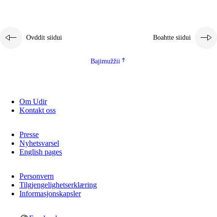
Ovddit siidui
Boahtte siidui
Bajimužžii
Om Udir
Kontakt oss
Presse
Nyhetsvarsel
English pages
Personvern
Tilgjengelighetserklæring
Informasjonskapsler