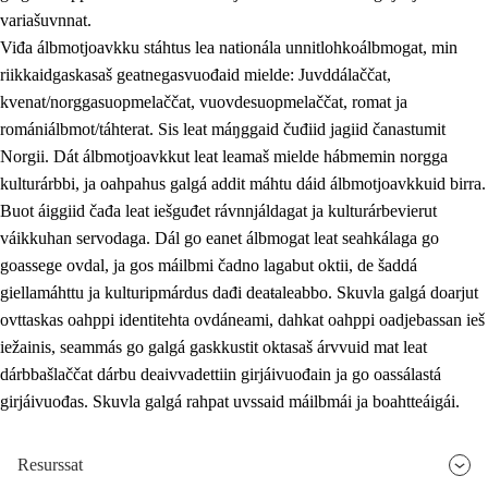
variašuvnnat.
Viđa álbmotjoavkku stáhtus lea nationála unnitlohkoálbmogat, min
riikkaidgaskasaš geatnegasvuođaid mielde: Juvddálaččat,
kvenat/norggasuopmelaččat, vuovdesuopmelaččat, romat ja
romániálbmot/táhterat. Sis leat máŋggaid čuđiid jagiid čanastumit
Norgii. Dát álbmotjoavkkut leat leamaš mielde hábmemin norgga
kulturárbbi, ja oahpahus galgá addit máhtu dáid álbmotjoavkkuid birra.
Buot áiggiid čađa leat iešguđet rávnnjáldagat ja kulturárbevierut
váikkuhan servodaga. Dál go eanet álbmogat leat seahkálaga go
goassege ovdal, ja gos máilbmi čadno lagabut oktii, de šaddá
giellamáhttu ja kulturipmárdus dađi deaŧaleabbo. Skuvla galgá doarjut
ovttaskas oahppi identitehta ovdáneami, dahkat oahppi oadjebassan ieš
iežainis, seammás go galgá gaskkustit oktasaš árvvuid mat leat
dárbbašlaččat dárbu deaivvadettiin girjáivuođain ja go oassálastá
girjáivuođas. Skuvla galgá rahpat uvssaid máilbmái ja boahtteáigái.
Resurssat