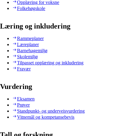
Opplæring for voksne
Folkehøgskole
Læring og inkludering
Rammeplaner
Læreplaner
Barnehagemiljø
Skolemiljø
Tilpasset opplæring og inkludering
Fravær
Vurdering
Eksamen
Prøver
Standpunkt- og underveisvurdering
Vitnemål og kompetansebevis
Tall og forskning