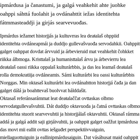
ipmárdusa ja čanastumi, ja galgá veahkehit ahte juohke
oahppi sáhttá fuolahit ja ovdánahttit iežas identitehta
fátmmasteaddji ja girjás searvevuođas.
Ipmárdus iežamet historjjás ja kultuvrras lea deaŧalaš ohppiid
1.
Oahpahusa árvovuođđu
identitehta ovdáneapmái ja duddjo gullevašvuođa servodahkii. Oahppit
galget oahppat dovdat árvvuid ja árbevieruid mat veahkehit čohkket
1.1
Olmmošárvu
riikka álbmoga. Kristtalaš ja humanisttalaš árvu ja árbevierru lea
1.2
Identitehta ja kultuvrralaš girjáivuohta
deaŧalaš oassi riikka oppalaš kulturárbbis, ja das lea leamaš deaŧalaš
rolla demokratiija ovdáneamis. Sámi kulturárbi lea oassi kulturárbbis
1.3
Kritihkalaš jurddašeapmi ja ehtalaš diđolašvuohta
Norggas. Min oktasaš kulturárbi lea ovdánahtton historjjá čađa ja dan
1.4
Hutkanillu, beroštupmi ja suokkardanhuovva
galget dálá ja boahttevaš buolvvat hálddašit.
Oktasaš referánsarámmat leat deaŧalaččat ovttaskas olbmo
1.5
Luondduákten ja birasdiđolašvuohta
servodatgullevašvuhtii. Dát duddjo oktavuođa ja čatná ovttaskas olbmo
1.6
Demokratiija ja mielváikkuheapmi
identitehta stuorit searvevuhtii ja historjjálaš oktavuhtii. Oktasaš rámma
addá ja galgá addit saji girjáivuhtii, ja oahppit galget oažžut ipmárdusa
das movt mii eallit ovttas iešguđet perspektiivvaiguin,
miellaguottuiguin ja eallinipmárdusaiguin. Dat vásáhusat maid oahppit