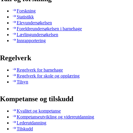
Forskning
Statistikk
Elevundersøkelsen
Foreldreundersøkelsen i barnehage
Lærlingundersøkelsen
Innrapportering
Regelverk
Regelverk for barnehage
Regelverk for skole og opplæring
Tilsyn
Kompetanse og tilskudd
Kvalitet og kompetanse
Kompetanseutvikling og videreutdanning
Lederutdanning
Tilskudd