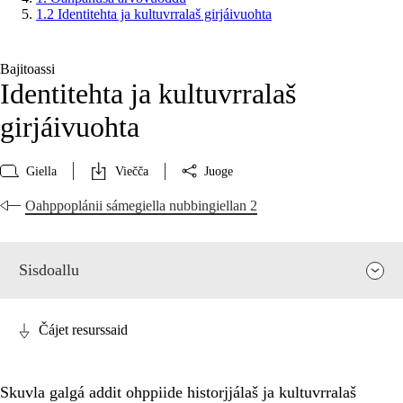
1.2 Identitehta ja kultuvrralaš girjáivuohta
Bajitoassi
Identitehta ja kultuvrralaš
girjáivuohta
Giella
Viečča
Juoge
Oahppoplánii sámegiella nubbingiellan 2
Sisdoallu
Čájet resurssaid
Skuvla galgá addit ohppiide historjjálaš ja kultuvrralaš