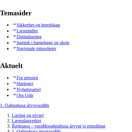
Temasider
Sikkerhet og beredskap
Læremidler
Digitalisering
Samisk i barnehage og skole
Nasjonale minoriteter
Aktuelt
For pressen
Høringer
Nyhetsvarsel
Om Udir
1. Oahpahusa árvovuođđu
Læring og trivsel
Læreplanverket
Bajitoassi – vuođđooahpahusa árvvut ja prinsihpat
1. Oahpahusa árvovuođđu