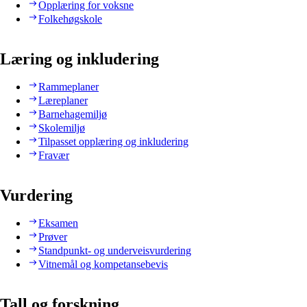
Opplæring for voksne
Folkehøgskole
Læring og inkludering
Rammeplaner
Læreplaner
Barnehagemiljø
Skolemiljø
Tilpasset opplæring og inkludering
Fravær
Vurdering
Eksamen
Prøver
Standpunkt- og underveisvurdering
Vitnemål og kompetansebevis
Tall og forskning