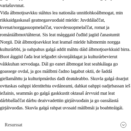
variašuvnnat.
Viđa álbmotjoavkku stáhtus lea nationála unnitlohkoálbmogat, min
riikkaidgaskasaš geatnegasvuođaid mielde: Juvddálaččat,
kvenat/norggasuopmelaččat, vuovdesuopmelaččat, romat ja
romániálbmot/táhterat. Sis leat máŋggaid čuđiid jagiid čanastumit
Norgii. Dát álbmotjoavkkut leat leamaš mielde hábmemin norgga
kulturárbbi, ja oahpahus galgá addit máhtu dáid álbmotjoavkkuid birra.
Buot áiggiid čađa leat iešguđet rávnnjáldagat ja kulturárbevierut
váikkuhan servodaga. Dál go eanet álbmogat leat seahkálaga go
goassege ovdal, ja gos máilbmi čadno lagabut oktii, de šaddá
giellamáhttu ja kulturipmárdus dađi deaŧaleabbo. Skuvla galgá doarjut
ovttaskas oahppi identitehta ovdáneami, dahkat oahppi oadjebassan ieš
iežainis, seammás go galgá gaskkustit oktasaš árvvuid mat leat
dárbbašlaččat dárbu deaivvadettiin girjáivuođain ja go oassálastá
girjáivuođas. Skuvla galgá rahpat uvssaid máilbmái ja boahtteáigái.
Resurssat