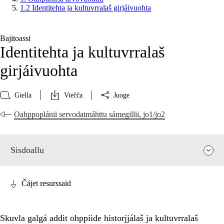
1.2 Identitehta ja kultuvrralaš girjáivuohta
Bajitoassi
Identitehta ja kultuvrralaš
girjáivuohta
Giella
Viečča
Juoge
Oahppoplánii servodatmáhttu sámegillii, jo1/jo2
Sisdoallu
Čájet resurssaid
Skuvla galgá addit ohppiide historjjálaš ja kultuvrralaš