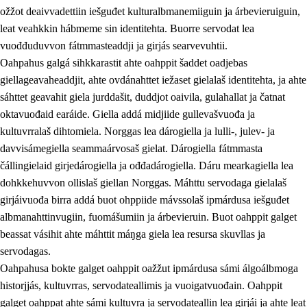
ožžot deaivvadettiin iešguđet kulturalbmanemiiguin ja árbevieruiguin,
leat veahkkin hábmeme sin identitehta. Buorre servodat lea
vuođđuduvvon fátmmasteaddji ja girjás searvevuhtii.
Oahpahus galgá sihkkarastit ahte oahppit šaddet oadjebas
giellageavaheaddjit, ahte ovdánahttet iežaset gielalaš identitehta, ja ahte
sáhttet geavahit giela jurddašit, duddjot oaivila, gulahallat ja čatnat
oktavuođaid earáide. Giella addá midjiide gullevašvuođa ja
kultuvrralaš dihtomiela. Norggas lea dárogiella ja lulli-, julev- ja
davvisámegiella seammaárvosaš gielat. Dárogiella fátmmasta
čállingielaid girjedárogiella ja ođđadárogiella. Dáru mearkagiella lea
dohkkehuvvon ollislaš giellan Norggas. Máhttu servodaga gielalaš
girjáivuođa birra addá buot ohppiide mávssolaš ipmárdusa iešguđet
albmanahttinvugiin, fuomášumiin ja árbevieruin. Buot oahppit galget
beassat vásihit ahte máhttit máŋga giela lea resursa skuvllas ja
servodagas.
Oahpahusa bokte galget oahppit oažžut ipmárdusa sámi álgoálbmoga
historjjás, kultuvrras, servodateallimis ja vuoigatvuođain. Oahppit
galget oahppat ahte sámi kultuvra ja servodateallin lea girjái ja ahte leat