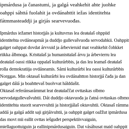
ipmárdusa ja čanastumi, ja galgá veahkehit ahte juohke
oahppi sáhttá fuolahit ja ovdánahttit iežas identitehta
fátmmasteaddji ja girjás searvevuođas.
Ipmárdus iežamet historjjás ja kultuvrras lea deaŧalaš ohppiid
1.
Oahpahusa árvovuođđu
identitehta ovdáneapmái ja duddjo gullevašvuođa servodahkii. Oahppit
galget oahppat dovdat árvvuid ja árbevieruid mat veahkehit čohkket
1.1
Olmmošárvu
riikka álbmoga. Kristtalaš ja humanisttalaš árvu ja árbevierru lea
1.2
Identitehta ja kultuvrralaš girjáivuohta
deaŧalaš oassi riikka oppalaš kulturárbbis, ja das lea leamaš deaŧalaš
rolla demokratiija ovdáneamis. Sámi kulturárbi lea oassi kulturárbbis
1.3
Kritihkalaš jurddašeapmi ja ehtalaš diđolašvuohta
Norggas. Min oktasaš kulturárbi lea ovdánahtton historjjá čađa ja dan
1.4
Hutkanillu, beroštupmi ja suokkardanhuovva
galget dálá ja boahttevaš buolvvat hálddašit.
Oktasaš referánsarámmat leat deaŧalaččat ovttaskas olbmo
1.5
Luondduákten ja birasdiđolašvuohta
servodatgullevašvuhtii. Dát duddjo oktavuođa ja čatná ovttaskas olbmo
1.6
Demokratiija ja mielváikkuheapmi
identitehta stuorit searvevuhtii ja historjjálaš oktavuhtii. Oktasaš rámma
addá ja galgá addit saji girjáivuhtii, ja oahppit galget oažžut ipmárdusa
das movt mii eallit ovttas iešguđet perspektiivvaiguin,
miellaguottuiguin ja eallinipmárdusaiguin. Dat vásáhusat maid oahppit