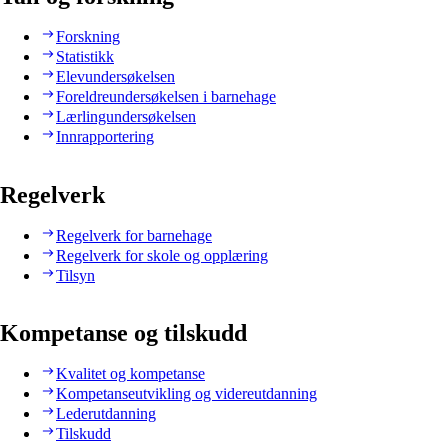
Forskning
Statistikk
Elevundersøkelsen
Foreldreundersøkelsen i barnehage
Lærlingundersøkelsen
Innrapportering
Regelverk
Regelverk for barnehage
Regelverk for skole og opplæring
Tilsyn
Kompetanse og tilskudd
Kvalitet og kompetanse
Kompetanseutvikling og videreutdanning
Lederutdanning
Tilskudd