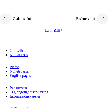
Ovddit siidui
Boahtte siidui
Bajimužžii
Om Udir
Kontakt oss
Presse
Nyhetsvarsel
English pages
Personvern
Tilgjengelighetserklæring
Informasjonskapsler