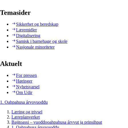
Temasider
Sikkerhet og beredskap
Læremidler
Digitalisering
Samisk i barnehage og skole
Nasjonale minoriteter
Aktuelt
For pressen
Høringer
Nyhetsvarsel
Om Udir
1. Oahpahusa árvovuođđu
Læring og trivsel
Læreplanverket
Bajitoassi – vuođđooahpahusa árvvut ja prinsihpat
1. Oahpahusa árvovuođđu