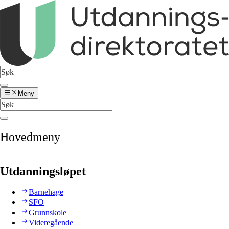
Meny
Hovedmeny
Utdanningsløpet
Barnehage
SFO
Grunnskole
Videregående