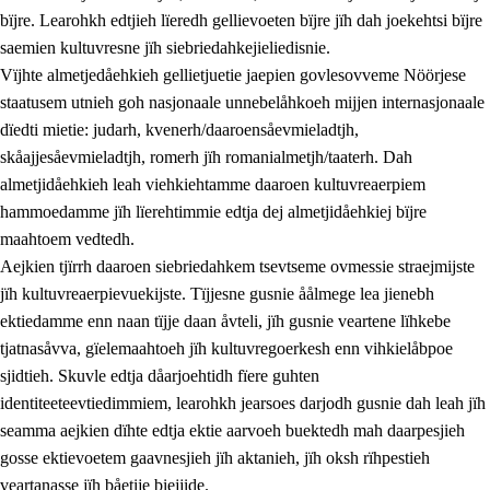
bïjre. Learohkh edtjieh lïeredh gellievoeten bïjre jïh dah joekehtsi bïjre
saemien kultuvresne jïh siebriedahkejieliedisnie.
Vïjhte almetjedåehkieh gellietjuetie jaepien govlesovveme Nöörjese
staatusem utnieh goh nasjonaale unnebelåhkoeh mijjen internasjonaale
dïedti mietie: judarh, kvenerh/daaroensåevmieladtjh,
skåajjesåevmieladtjh, romerh jïh romanialmetjh/taaterh. Dah
almetjidåehkieh leah viehkiehtamme daaroen kultuvreaerpiem
hammoedamme jïh lïerehtimmie edtja dej almetjidåehkiej bïjre
maahtoem vedtedh.
Aejkien tjïrrh daaroen siebriedahkem tsevtseme ovmessie straejmijste
jïh kultuvreaerpievuekijste. Tïjjesne gusnie åålmege lea jienebh
ektiedamme enn naan tïjje daan åvteli, jïh gusnie veartene lïhkebe
tjatnasåvva, gïelemaahtoeh jïh kultuvregoerkesh enn vihkielåbpoe
sjidtieh. Skuvle edtja dåarjoehtidh fïere guhten
identiteeteevtiedimmiem, learohkh jearsoes darjodh gusnie dah leah jïh
seamma aejkien dïhte edtja ektie aarvoeh buektedh mah daarpesjieh
gosse ektievoetem gaavnesjieh jïh aktanieh, jïh oksh rïhpestieh
veartanasse jïh båetije biejjide.