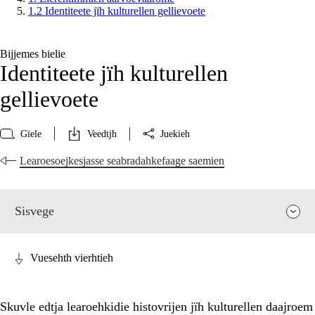
1.2 Identiteete jïh kulturellen gellievoete
Bijjemes bielie
Identiteete jïh kulturellen
gellievoete
Gïele
Veedtjh
Juekieh
Learoesoejkesjasse seabradahkefaage saemien
Sisvege
Vuesehth vierhtieh
Skuvle edtja learoehkidie histovrijen jïh kulturellen daajroem