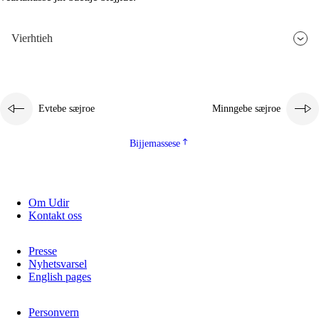
Vierhtieh
Evtebe sæjroe
Minngebe sæjroe
Bijjemassese
Om Udir
Kontakt oss
Presse
Nyhetsvarsel
English pages
Personvern