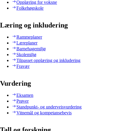
Opplæring for voksne
Folkehøgskole
Læring og inkludering
Rammeplaner
Læreplaner
Barnehagemiljø
Skolemiljø
Tilpasset opplæring og inkludering
Fravær
Vurdering
Eksamen
Prøver
Standpunkt- og underveisvurdering
Vitnemål og kompetansebevis
Tall og forskning