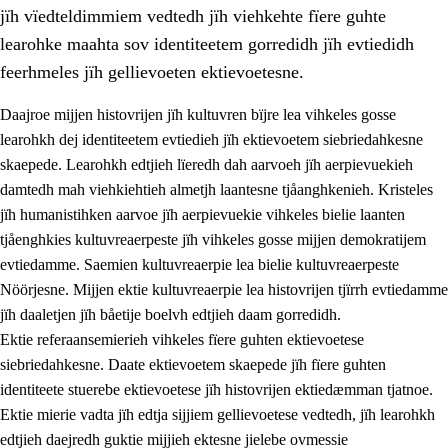
jïh vïedteldimmiem vedtedh jïh viehkehte fïere guhte
learohke maahta sov identiteetem gorredidh jïh evtiedidh
feerhmeles jïh gellievoeten ektievoetesne.
Daajroe mijjen histovrijen jïh kultuvren bïjre lea vihkeles gosse
1.
Lïerehtimmien aarvoevåarome
learohkh dej identiteetem evtiedieh jïh ektievoetem siebriedahkesne
skaepede. Learohkh edtjieh lïeredh dah aarvoeh jïh aerpievuekieh
1.1
Almetjeaarvoe
damtedh mah viehkiehtieh almetjh laantesne tjåanghkenieh. Kristeles
1.2
Identiteete jïh kulturellen gellievoete
jïh humanistihken aarvoe jïh aerpievuekie vihkeles bielie laanten
tjåenghkies kultuvreaerpeste jïh vihkeles gosse mijjen demokratijem
1.3
Laejhtehks ussjedimmie jïh etihkeles vuajnoe
evtiedamme. Saemien kultuvreaerpie lea bielie kultuvreaerpeste
1.4
Skaepiedimmievoeteaavoe, eadtjohkevoete jïh
Nöörjesne. Mijjen ektie kultuvreaerpie lea histovrijen tjïrrh evtiedamme
goerehtimmievæljoe
jïh daaletjen jïh båetije boelvh edtjieh daam gorredidh.
Ektie referaansemierieh vihkeles fïere guhten ektievoetese
1.5
Eatnemem krööhkestidh jïh byjresegoerkesevoete
siebriedahkesne. Daate ektievoetem skaepede jïh fïere guhten
1.6
Demokratije jïh meatanårrome
identiteete stuerebe ektievoetese jïh histovrijen ektiedæmman tjatnoe.
Ektie mierie vadta jïh edtja sijjiem gellievoetese vedtedh, jïh learohkh
edtjieh daejredh guktie mijjieh ektesne jielebe ovmessie