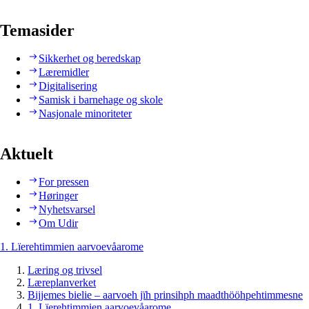
Temasider
Sikkerhet og beredskap
Læremidler
Digitalisering
Samisk i barnehage og skole
Nasjonale minoriteter
Aktuelt
For pressen
Høringer
Nyhetsvarsel
Om Udir
1. Lïerehtimmien aarvoevåarome
Læring og trivsel
Læreplanverket
Bijjemes bielie – aarvoeh jïh prinsihph maadthööhpehtimmesne
1. Lïerehtimmien aarvoevåarome