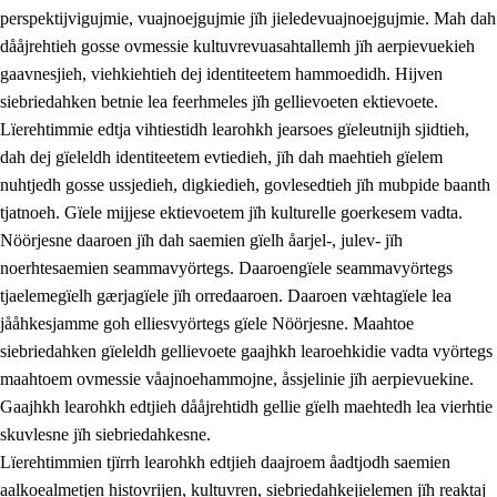
perspektijvigujmie, vuajnoejgujmie jïh jieledevuajnoejgujmie. Mah dah
dååjrehtieh gosse ovmessie kultuvrevuasahtallemh jïh aerpievuekieh
gaavnesjieh, viehkiehtieh dej identiteetem hammoedidh. Hijven
siebriedahken betnie lea feerhmeles jïh gellievoeten ektievoete.
Lïerehtimmie edtja vihtiestidh learohkh jearsoes gïeleutnijh sjidtieh,
dah dej gïeleldh identiteetem evtiedieh, jïh dah maehtieh gïelem
nuhtjedh gosse ussjedieh, digkiedieh, govlesedtieh jïh mubpide baanth
tjatnoeh. Gïele mijjese ektievoetem jïh kulturelle goerkesem vadta.
Nöörjesne daaroen jïh dah saemien gïelh åarjel-, julev- jïh
noerhtesaemien seammavyörtegs. Daaroengïele seammavyörtegs
tjaelemegïelh gærjagïele jïh orredaaroen. Daaroen væhtagïele lea
jååhkesjamme goh elliesvyörtegs gïele Nöörjesne. Maahtoe
siebriedahken gïeleldh gellievoete gaajhkh learoehkidie vadta vyörtegs
maahtoem ovmessie våajnoehammojne, åssjelinie jïh aerpievuekine.
Gaajhkh learohkh edtjieh dååjrehtidh gellie gïelh maehtedh lea vierhtie
skuvlesne jïh siebriedahkesne.
Lïerehtimmien tjïrrh learohkh edtjieh daajroem åadtjodh saemien
aalkoealmetjen histovrijen, kultuvren, siebriedahkejielemen jïh reaktaj