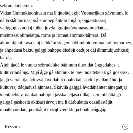
sebrudakiellemin.
Vidán álmmukjuohkusin ma li tjuohtejagijt Vuonarijkan gávnnum, le
dálla stáhtus nasjunále unneplåhkon mijá rijkajgasskasasj
vælggogisvuodaj milta: juvdá, guojna/vuonasuobmelattja,
miehttsesuobmelattja, roma ja romaniálmmuk/táhtara. Dá
álmmukjuohkusa li aj læhkám siegen hábbmimin vuona kultuvraárbev,
ja åhpadusá baktu galggi oahppe diedojt oadtjot dáj álmmukjuohkusij
hárráj.
Ájgij tjadá le vuona sebrudahka bájnnum duot dát ájggedábes ja
kultuvrradábijs. Mijá ájge gå álmmuk le nav moattebelak gå goassak,
ja gå værált tjanáduvvá lávddábut tjoahkkáj, sjaddi giellamáhto ja
kultuvraj dádjadusá ájnnasa. Skåvllå galggá åvddånahttet ájnegattjaj
identitiehtav, dahkat oahppijt jasska ietjasa dilláj, sæmmi båttå gå
galggá gaskostit aktisasj árvojt ma li dárbulattja oassálastátjit
moattevuodan, ja rabátjit uvsajt væráldij ja boahtteájggáj.
Ressursa