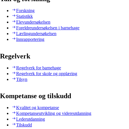
Forskning
Statistikk
Elevundersøkelsen
Foreldreundersøkelsen i barnehage
Lærlingundersøkelsen
Innrapportering
Regelverk
Regelverk for barnehage
Regelverk for skole og opplæring
Tilsyn
Kompetanse og tilskudd
Kvalitet og kompetanse
Kompetanseutvikling og videreutdanning
Lederutdanning
Tilskudd