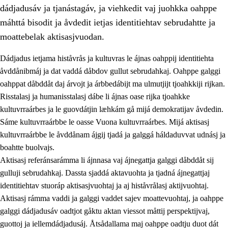
dádjadusáv ja tjanástagáv, ja viehkedit vaj juohkka oahppe
máhttá bisodit ja åvdedit ietjas identitiehtav sebrudahtte ja
moattebelak aktisasjvuodan.
Dádjadus ietjama histåvrås ja kultuvras le ájnas oahppij identitiehta
1.
Åhpadusá árvvovuodo
åvddånibmáj ja dat vaddá dåbdov gullut sebrudahkaj. Oahppe galggi
oahppat dåbddåt daj árvojt ja árbbedábijt ma ulmutjijt tjoahkkiji rijkan.
1.1
Almasjárvvo
Risstalasj ja humanisstalasj dábe li ájnas oase rijka tjoahkke
1.2
Identitiehtta ja kultuvralasj moattevuohta
kultuvrraárbes ja le guovdátjin læhkám gå mijá demokratijav åvdedin.
Sáme kultuvrraárbbe le oasse Vuona kultuvrraárbes. Mijá aktisasj
1.3
Lájttális ájádallam ja estetihkalasj diedulasjvuohta
kultuvrraárbbe le åvddånam ájgij tjadá ja galggá háldaduvvat udnásj ja
1.4
Dahkamávvo, berustibme ja diehtemvájnogisvuohta
boahtte buolvajs.
Aktisasj referánsarámma li ájnnasa vaj ájnegattja galggi dåbddåt sij
1.5
Vieledus luonnduj ja birásdiedulasjvuohta
gulluji sebrudahkaj. Dassta sjaddá aktavuohta ja tjadná ájnegattjaj
1.6
Demokratijja ja oassálasstem
identitiehtav stuoráp aktisasjvuohtaj ja aj histåvrålasj aktijvuohtaj.
Aktisasj rámma vaddi ja galggi vaddet sajev moattevuohtaj, ja oahppe
galggi dádjadusáv oadtjot gåktu aktan viessot måttij perspektijvaj,
guottoj ja iellemdádjadusáj. Åtsådallama maj oahppe oadtju duot dát