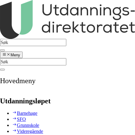
Meny
Hovedmeny
Utdanningsløpet
Barnehage
SFO
Grunnskole
Videregående