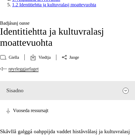
1.2 Identitiehtta ja kultuvralasj moattevuohta
Badjásasj oasse
Identitiehtta ja kultuvralasj
moattevuohta
Giella
Viedtja
Juoge
røyrleggjarfaget
Sisadno
Vuoseda ressursajt
Skåvllå galggá oahppijda vaddet histåvrålasj ja kultuvralasj