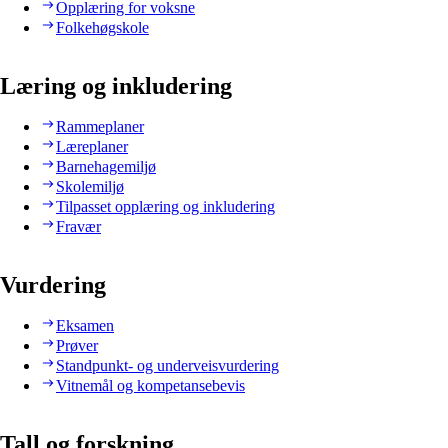
Opplæring for voksne
Folkehøgskole
Læring og inkludering
Rammeplaner
Læreplaner
Barnehagemiljø
Skolemiljø
Tilpasset opplæring og inkludering
Fravær
Vurdering
Eksamen
Prøver
Standpunkt- og underveisvurdering
Vitnemål og kompetansebevis
Tall og forskning