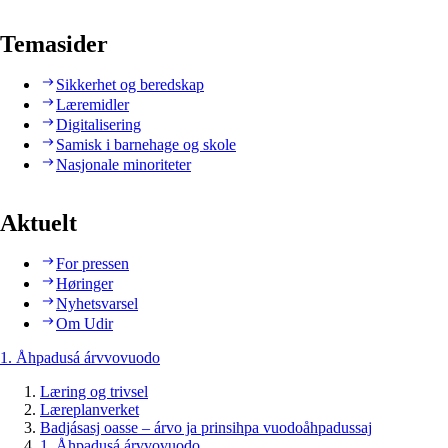
Temasider
Sikkerhet og beredskap
Læremidler
Digitalisering
Samisk i barnehage og skole
Nasjonale minoriteter
Aktuelt
For pressen
Høringer
Nyhetsvarsel
Om Udir
1. Åhpadusá árvvovuodo
Læring og trivsel
Læreplanverket
Badjásasj oasse – árvo ja prinsihpa vuodoåhpadussaj
1. Åhpadusá árvvovuodo