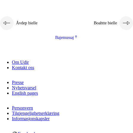
Åvdep bielle
Boahtte bielle
Bajemussaj
Om Udir
Kontakt oss
Presse
Nyhetsvarsel
English pages
Personvern
Tilgjengelighetserklæring
Informasjonskapsler