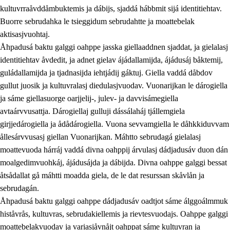
kultuvrraåvddåmbuktemis ja dábijs, sjaddá hábbmit sijá identitiehtav.
Buorre sebrudahka le tsieggidum sebrudahtte ja moattebelak
aktisasjvuohtaj.
Åhpadusá baktu galggi oahppe jasska giellaaddnen sjaddat, ja gielalasj
identitiehtav åvdedit, ja adnet gielav ájádallamijda, ájádusáj båktemij,
guládallamijda ja tjadnasijda iehtjádij gáktuj. Giella vaddá dåbdov
gullut juosik ja kultuvralasj diedulasjvuodav. Vuonarijkan le dárogiella
ja sáme giellasuorge oarjjelij-, julev- ja davvisámegiella
avtaárvvusattja. Dárogiellaj gulluji dássálaháj tjállemgiela
girjjedárogiella ja ådådárogiella. Vuona sevvamgiella le dåhkkiduvvam
ållesárvvusasj giellan Vuonarijkan. Máhtto sebrudagá gielalasj
moattevuoda hárráj vaddá divna oahppij árvulasj dádjadusáv duon dán
moalgedimvuohkáj, ájádusájda ja dábijda. Divna oahppe galggi bessat
åtsådallat gå máhtti moadda giela, de le dat resurssan skåvlån ja
sebrudagán.
Åhpadusá baktu galggi oahppe dádjadusáv oadtjot sáme álggoálmmuk
histåvrås, kultuvras, sebrudakiellemis ja rievtesvuodajs. Oahppe galggi
moattebelakvuodav ja variasjåvnåjt oahppat sáme kultuvran ja