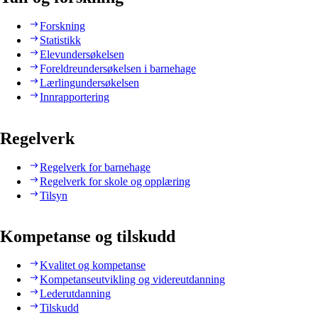
Forskning
Statistikk
Elevundersøkelsen
Foreldreundersøkelsen i barnehage
Lærlingundersøkelsen
Innrapportering
Regelverk
Regelverk for barnehage
Regelverk for skole og opplæring
Tilsyn
Kompetanse og tilskudd
Kvalitet og kompetanse
Kompetanseutvikling og videreutdanning
Lederutdanning
Tilskudd