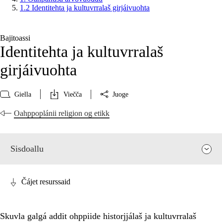
1.2 Identitehta ja kultuvrralaš girjáivuohta
Bajitoassi
Identitehta ja kultuvrralaš
girjáivuohta
Giella
Viečča
Juoge
Oahppoplánii religion og etikk
Sisdoallu
Čájet resurssaid
Skuvla galgá addit ohppiide historjjálaš ja kultuvrralaš