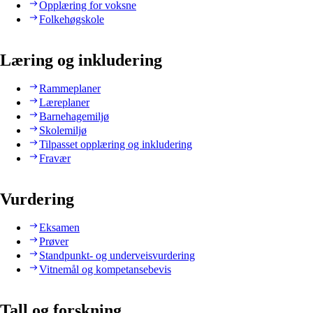
Opplæring for voksne
Folkehøgskole
Læring og inkludering
Rammeplaner
Læreplaner
Barnehagemiljø
Skolemiljø
Tilpasset opplæring og inkludering
Fravær
Vurdering
Eksamen
Prøver
Standpunkt- og underveisvurdering
Vitnemål og kompetansebevis
Tall og forskning