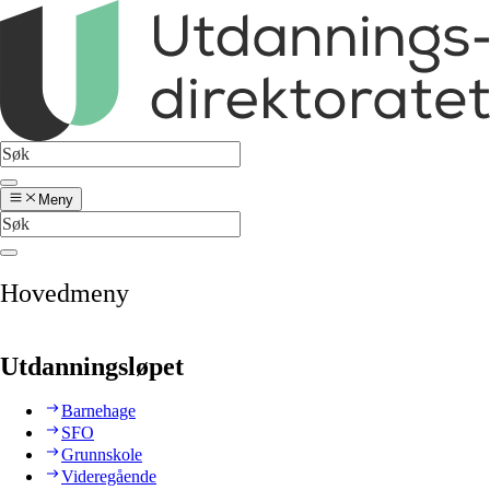
Meny
Hovedmeny
Utdanningsløpet
Barnehage
SFO
Grunnskole
Videregående