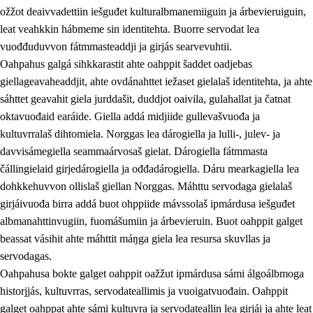
ožžot deaivvadettiin iešguđet kulturalbmanemiiguin ja árbevieruiguin,
leat veahkkin hábmeme sin identitehta. Buorre servodat lea
vuođđuduvvon fátmmasteaddji ja girjás searvevuhtii.
Oahpahus galgá sihkkarastit ahte oahppit šaddet oadjebas
giellageavaheaddjit, ahte ovdánahttet iežaset gielalaš identitehta, ja ahte
sáhttet geavahit giela jurddašit, duddjot oaivila, gulahallat ja čatnat
oktavuođaid earáide. Giella addá midjiide gullevašvuođa ja
kultuvrralaš dihtomiela. Norggas lea dárogiella ja lulli-, julev- ja
davvisámegiella seammaárvosaš gielat. Dárogiella fátmmasta
čállingielaid girjedárogiella ja ođđadárogiella. Dáru mearkagiella lea
dohkkehuvvon ollislaš giellan Norggas. Máhttu servodaga gielalaš
girjáivuođa birra addá buot ohppiide mávssolaš ipmárdusa iešguđet
albmanahttinvugiin, fuomášumiin ja árbevieruin. Buot oahppit galget
beassat vásihit ahte máhttit máŋga giela lea resursa skuvllas ja
servodagas.
Oahpahusa bokte galget oahppit oažžut ipmárdusa sámi álgoálbmoga
historjjás, kultuvrras, servodateallimis ja vuoigatvuođain. Oahppit
galget oahppat ahte sámi kultuvra ja servodateallin lea girjái ja ahte leat