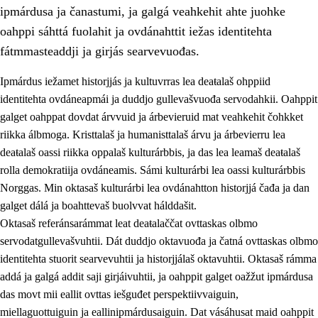
ipmárdusa ja čanastumi, ja galgá veahkehit ahte juohke
oahppi sáhttá fuolahit ja ovdánahttit iežas identitehta
fátmmasteaddji ja girjás searvevuođas.
Ipmárdus iežamet historjjás ja kultuvrras lea deaŧalaš ohppiid
1.
Oahpahusa árvovuođđu
identitehta ovdáneapmái ja duddjo gullevašvuođa servodahkii. Oahppit
galget oahppat dovdat árvvuid ja árbevieruid mat veahkehit čohkket
1.1
Olmmošárvu
riikka álbmoga. Kristtalaš ja humanisttalaš árvu ja árbevierru lea
1.2
Identitehta ja kultuvrralaš girjáivuohta
deaŧalaš oassi riikka oppalaš kulturárbbis, ja das lea leamaš deaŧalaš
rolla demokratiija ovdáneamis. Sámi kulturárbi lea oassi kulturárbbis
1.3
Kritihkalaš jurddašeapmi ja ehtalaš diđolašvuohta
Norggas. Min oktasaš kulturárbi lea ovdánahtton historjjá čađa ja dan
1.4
Hutkanillu, beroštupmi ja suokkardanhuovva
galget dálá ja boahttevaš buolvvat hálddašit.
Oktasaš referánsarámmat leat deaŧalaččat ovttaskas olbmo
1.5
Luondduákten ja birasdiđolašvuohta
servodatgullevašvuhtii. Dát duddjo oktavuođa ja čatná ovttaskas olbmo
1.6
Demokratiija ja mielváikkuheapmi
identitehta stuorit searvevuhtii ja historjjálaš oktavuhtii. Oktasaš rámma
addá ja galgá addit saji girjáivuhtii, ja oahppit galget oažžut ipmárdusa
das movt mii eallit ovttas iešguđet perspektiivvaiguin,
miellaguottuiguin ja eallinipmárdusaiguin. Dat vásáhusat maid oahppit