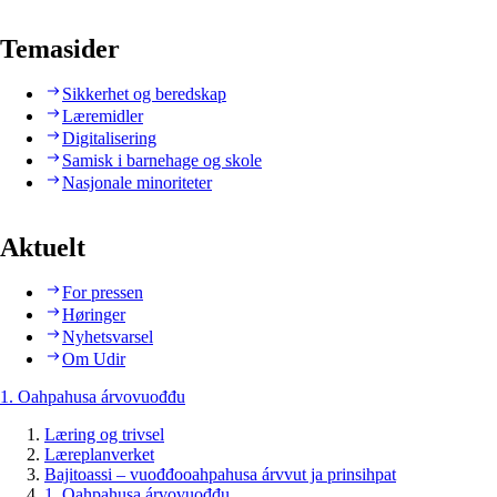
Temasider
Sikkerhet og beredskap
Læremidler
Digitalisering
Samisk i barnehage og skole
Nasjonale minoriteter
Aktuelt
For pressen
Høringer
Nyhetsvarsel
Om Udir
1. Oahpahusa árvovuođđu
Læring og trivsel
Læreplanverket
Bajitoassi – vuođđooahpahusa árvvut ja prinsihpat
1. Oahpahusa árvovuođđu