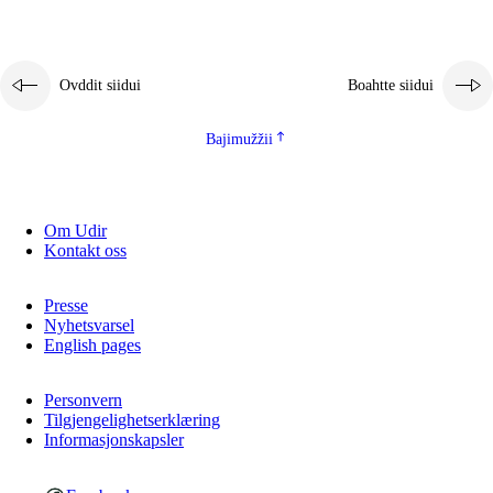
Ovddit siidui
Boahtte siidui
Bajimužžii
Om Udir
Kontakt oss
Presse
Nyhetsvarsel
English pages
Personvern
Tilgjengelighetserklæring
Informasjonskapsler