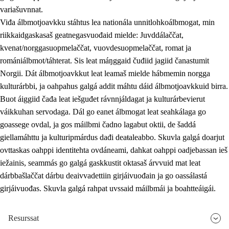
variašuvnnat.
Viđa álbmotjoavkku stáhtus lea nationála unnitlohkoálbmogat, min
riikkaidgaskasaš geatnegasvuođaid mielde: Juvddálaččat,
kvenat/norggasuopmelaččat, vuovdesuopmelaččat, romat ja
romániálbmot/táhterat. Sis leat máŋggaid čuđiid jagiid čanastumit
Norgii. Dát álbmotjoavkkut leat leamaš mielde hábmemin norgga
kulturárbbi, ja oahpahus galgá addit máhtu dáid álbmotjoavkkuid birra.
Buot áiggiid čađa leat iešguđet rávnnjáldagat ja kulturárbevierut
váikkuhan servodaga. Dál go eanet álbmogat leat seahkálaga go
goassege ovdal, ja gos máilbmi čadno lagabut oktii, de šaddá
giellamáhttu ja kulturipmárdus dađi deaŧaleabbo. Skuvla galgá doarjut
ovttaskas oahppi identitehta ovdáneami, dahkat oahppi oadjebassan ieš
iežainis, seammás go galgá gaskkustit oktasaš árvvuid mat leat
dárbbašlaččat dárbu deaivvadettiin girjáivuođain ja go oassálastá
girjáivuođas. Skuvla galgá rahpat uvssaid máilbmái ja boahtteáigái.
Resurssat