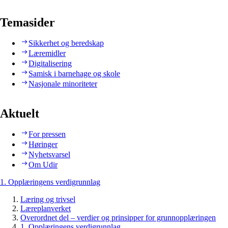
Temasider
Sikkerhet og beredskap
Læremidler
Digitalisering
Samisk i barnehage og skole
Nasjonale minoriteter
Aktuelt
For pressen
Høringer
Nyhetsvarsel
Om Udir
1. Opplæringens verdigrunnlag
Læring og trivsel
Læreplanverket
Overordnet del – verdier og prinsipper for grunnopplæringen
1. Opplæringens verdigrunnlag