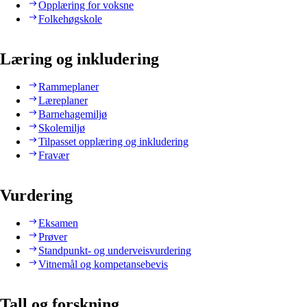
Opplæring for voksne
Folkehøgskole
Læring og inkludering
Rammeplaner
Læreplaner
Barnehagemiljø
Skolemiljø
Tilpasset opplæring og inkludering
Fravær
Vurdering
Eksamen
Prøver
Standpunkt- og underveisvurdering
Vitnemål og kompetansebevis
Tall og forskning