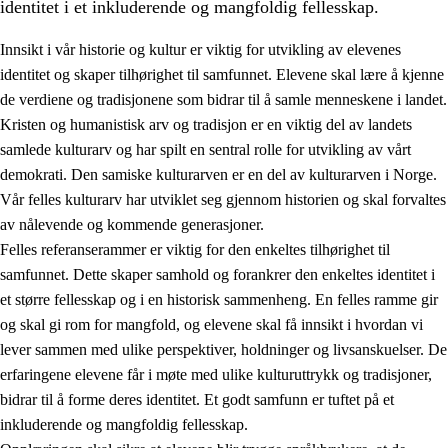
identitet i et inkluderende og mangfoldig fellesskap.
Innsikt i vår historie og kultur er viktig for utvikling av elevenes
identitet og skaper tilhørighet til samfunnet. Elevene skal lære å kjenne
1.
Opplæringens verdigrunnlag
de verdiene og tradisjonene som bidrar til å samle menneskene i landet.
Kristen og humanistisk arv og tradisjon er en viktig del av landets
1.1
Menneskeverdet
samlede kulturarv og har spilt en sentral rolle for utvikling av vårt
1.2
Identitet og kulturelt mangfold
demokrati. Den samiske kulturarven er en del av kulturarven i Norge.
Vår felles kulturarv har utviklet seg gjennom historien og skal forvaltes
1.3
Kritisk tenkning og etisk bevissthet
av nålevende og kommende generasjoner.
1.4
Skaperglede, engasjement og utforskertrang
Felles referanserammer er viktig for den enkeltes tilhørighet til
samfunnet. Dette skaper samhold og forankrer den enkeltes identitet i
1.5
Respekt for naturen og miljøbevissthet
et større fellesskap og i en historisk sammenheng. En felles ramme gir
1.6
Demokrati og medvirkning
og skal gi rom for mangfold, og elevene skal få innsikt i hvordan vi
lever sammen med ulike perspektiver, holdninger og livsanskuelser. De
erfaringene elevene får i møte med ulike kulturuttrykk og tradisjoner,
bidrar til å forme deres identitet. Et godt samfunn er tuftet på et
inkluderende og mangfoldig fellesskap.