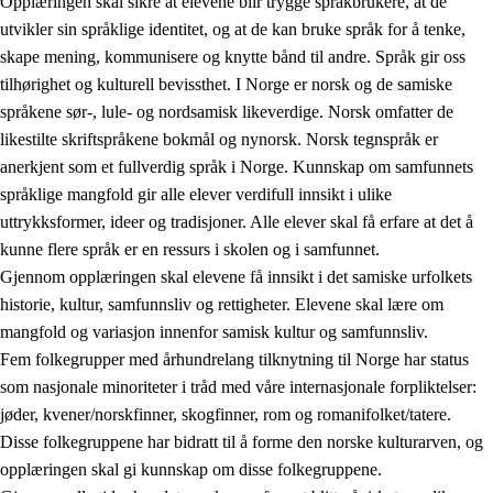
Opplæringen skal sikre at elevene blir trygge språkbrukere, at de
utvikler sin språklige identitet, og at de kan bruke språk for å tenke,
skape mening, kommunisere og knytte bånd til andre. Språk gir oss
tilhørighet og kulturell bevissthet. I Norge er norsk og de samiske
språkene sør-, lule- og nordsamisk likeverdige. Norsk omfatter de
likestilte skriftspråkene bokmål og nynorsk. Norsk tegnspråk er
anerkjent som et fullverdig språk i Norge. Kunnskap om samfunnets
språklige mangfold gir alle elever verdifull innsikt i ulike
uttrykksformer, ideer og tradisjoner. Alle elever skal få erfare at det å
kunne flere språk er en ressurs i skolen og i samfunnet.
Gjennom opplæringen skal elevene få innsikt i det samiske urfolkets
historie, kultur, samfunnsliv og rettigheter. Elevene skal lære om
mangfold og variasjon innenfor samisk kultur og samfunnsliv.
Fem folkegrupper med århundrelang tilknytning til Norge har status
som nasjonale minoriteter i tråd med våre internasjonale forpliktelser:
jøder, kvener/norskfinner, skogfinner, rom og romanifolket/tatere.
Disse folkegruppene har bidratt til å forme den norske kulturarven, og
opplæringen skal gi kunnskap om disse folkegruppene.