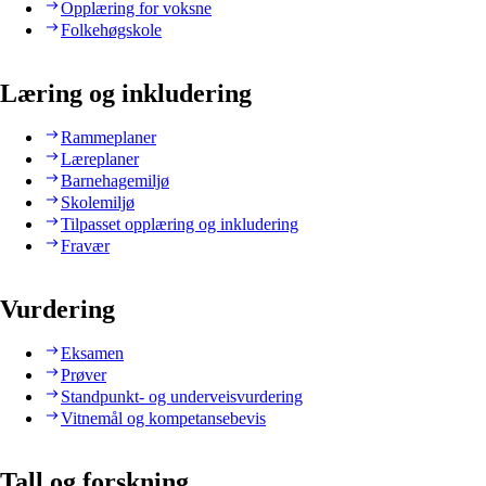
Opplæring for voksne
Folkehøgskole
Læring og inkludering
Rammeplaner
Læreplaner
Barnehagemiljø
Skolemiljø
Tilpasset opplæring og inkludering
Fravær
Vurdering
Eksamen
Prøver
Standpunkt- og underveisvurdering
Vitnemål og kompetansebevis
Tall og forskning