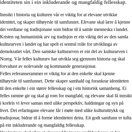
identiteten sin i ein inkluderande og mangfaldig fellesskap.
Innsikt i historia og kulturen vår er viktig for at elevane utviklar
identitet, og skaper tilhøyrsle til samfunnet. Elevane skal lære å kjenne
1.
Verdigrunnlaget i opplæringa
dei verdiane og tradisjonane som bidrar til å samle menneska i landet.
Kristen og humanistisk arv og tradisjon er ein viktig del av den samla
1.1
Menneskeverdet
kulturarven i landet og har spelt ei sentral rolle for utviklinga av
1.2
Identitet og kulturelt mangfald
demokratiet vårt. Den samiske kulturarven er ein del av kulturarven i
Noreg. Vår felles kulturarv har utvikla seg gjennom historia og skal
1.3
Kritisk tenking og etisk bevisstheit
forvaltast av nolevande og kommande generasjonar.
1.4
Skaparglede, engasjement og utforskartrong
Felles referanserammer er viktig for at den enkelte skal kjenne
tilhøyrsle til samfunnet. Dette skaper samhald og forankrar identiteten
1.5
Respekt for naturen og miljøbevisstheit
til den enkelte i ein større fellesskap og i ein historisk samanheng. Ei
1.6
Demokrati og medverknad
felles ramme gir og skal gi rom for mangfald, og elevane skal få innsikt
i korleis vi lever saman med ulike perspektiv, haldningar og syn på
livet. Dei erfaringane elevane får i møte med ulike kulturuttrykk og
tradisjonar, bidrar til å forme identiteten deira. Eit godt samfunn er tufta
på ein inkluderande og mangfaldig fellesskap.