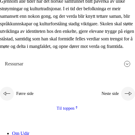
Gjennom alle tider har det norske samfunnet blitt påverka av ulike
strøymingar og kulturtradisjonar. I ei tid der befolkninga er meir
samansett enn nokon gong, og der verda blir knytt tettare saman, blir
språkkunnskapar og kulturforståing stadig viktigare. Skolen skal støtte
utviklinga av identiteten hos den enkelte, gjere elevane trygge på eigen
ståstad, samtidig som han skal formidle felles verdiar som trengst for å
møte og delta i mangfaldet, og opne dører mot verda og framtida.
Ressursar
Førre side
Neste side
Til toppen
Om Udir