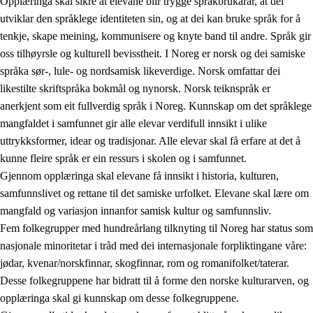
Opplæringa skal sikre at elevane blir trygge språkbrukarar, at dei
utviklar den språklege identiteten sin, og at dei kan bruke språk for å
tenkje, skape meining, kommunisere og knyte band til andre. Språk gir
oss tilhøyrsle og kulturell bevisstheit. I Noreg er norsk og dei samiske
språka sør-, lule- og nordsamisk likeverdige. Norsk omfattar dei
likestilte skriftspråka bokmål og nynorsk. Norsk teiknspråk er
anerkjent som eit fullverdig språk i Noreg. Kunnskap om det språklege
mangfaldet i samfunnet gir alle elevar verdifull innsikt i ulike
uttrykksformer, idear og tradisjonar. Alle elevar skal få erfare at det å
kunne fleire språk er ein ressurs i skolen og i samfunnet.
Gjennom opplæringa skal elevane få innsikt i historia, kulturen,
samfunnslivet og rettane til det samiske urfolket. Elevane skal lære om
mangfald og variasjon innanfor samisk kultur og samfunnsliv.
Fem folkegrupper med hundreårlang tilknyting til Noreg har status som
nasjonale minoritetar i tråd med dei internasjonale forpliktingane våre:
jødar, kvenar/norskfinnar, skogfinnar, rom og romanifolket/taterar.
Desse folkegruppene har bidratt til å forme den norske kulturarven, og
opplæringa skal gi kunnskap om desse folkegruppene.