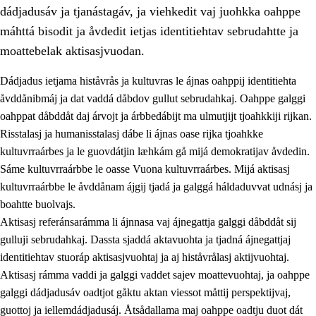
dádjadusáv ja tjanástagáv, ja viehkedit vaj juohkka oahppe
máhttá bisodit ja åvdedit ietjas identitiehtav sebrudahtte ja
moattebelak aktisasjvuodan.
Dádjadus ietjama histåvrås ja kultuvras le ájnas oahppij identitiehta
1.
Åhpadusá árvvovuodo
åvddånibmáj ja dat vaddá dåbdov gullut sebrudahkaj. Oahppe galggi
oahppat dåbddåt daj árvojt ja árbbedábijt ma ulmutjijt tjoahkkiji rijkan.
1.1
Almasjárvvo
Risstalasj ja humanisstalasj dábe li ájnas oase rijka tjoahkke
1.2
Identitiehtta ja kultuvralasj moattevuohta
kultuvrraárbes ja le guovdátjin læhkám gå mijá demokratijav åvdedin.
Sáme kultuvrraárbbe le oasse Vuona kultuvrraárbes. Mijá aktisasj
1.3
Lájttális ájádallam ja estetihkalasj diedulasjvuohta
kultuvrraárbbe le åvddånam ájgij tjadá ja galggá háldaduvvat udnásj ja
1.4
Dahkamávvo, berustibme ja diehtemvájnogisvuohta
boahtte buolvajs.
Aktisasj referánsarámma li ájnnasa vaj ájnegattja galggi dåbddåt sij
1.5
Vieledus luonnduj ja birásdiedulasjvuohta
gulluji sebrudahkaj. Dassta sjaddá aktavuohta ja tjadná ájnegattjaj
1.6
Demokratijja ja oassálasstem
identitiehtav stuoráp aktisasjvuohtaj ja aj histåvrålasj aktijvuohtaj.
Aktisasj rámma vaddi ja galggi vaddet sajev moattevuohtaj, ja oahppe
galggi dádjadusáv oadtjot gåktu aktan viessot måttij perspektijvaj,
guottoj ja iellemdádjadusáj. Åtsådallama maj oahppe oadtju duot dát