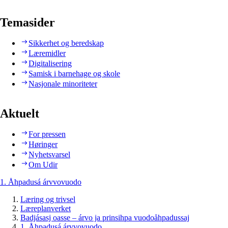
Temasider
Sikkerhet og beredskap
Læremidler
Digitalisering
Samisk i barnehage og skole
Nasjonale minoriteter
Aktuelt
For pressen
Høringer
Nyhetsvarsel
Om Udir
1. Åhpadusá árvvovuodo
Læring og trivsel
Læreplanverket
Badjásasj oasse – árvo ja prinsihpa vuodoåhpadussaj
1. Åhpadusá árvvovuodo