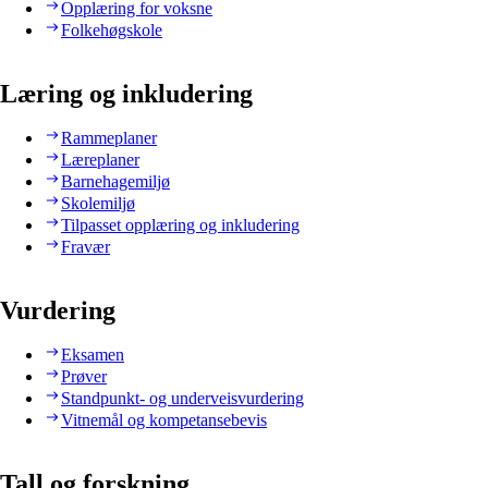
Opplæring for voksne
Folkehøgskole
Læring og inkludering
Rammeplaner
Læreplaner
Barnehagemiljø
Skolemiljø
Tilpasset opplæring og inkludering
Fravær
Vurdering
Eksamen
Prøver
Standpunkt- og underveisvurdering
Vitnemål og kompetansebevis
Tall og forskning