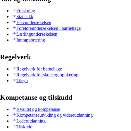
Forskning
Statistikk
Elevundersøkelsen
Foreldreundersøkelsen i barnehage
Lærlingundersøkelsen
Innrapportering
Regelverk
Regelverk for barnehage
Regelverk for skole og opplæring
Tilsyn
Kompetanse og tilskudd
Kvalitet og kompetanse
Kompetanseutvikling og videreutdanning
Lederutdanning
Tilskudd