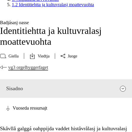
1.2 Identitiehtta ja kultuvralasj moattevuohta
Badjásasj oasse
Identitiehtta ja kultuvralasj
moattevuohta
Giella
Viedtja
Juoge
vg3 orgelbyggerfaget
Sisadno
Vuoseda ressursajt
Skåvllå galggá oahppijda vaddet histåvrålasj ja kultuvralasj