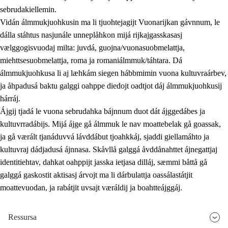
sebrudakiellemin.
Vidán álmmukjuohkusin ma li tjuohtejagijt Vuonarijkan gávnnum, le
dálla stáhtus nasjunále unneplåhkon mijá rijkajgasskasasj
vælggogisvuodaj milta: juvdá, guojna/vuonasuobmelattja,
miehttsesuobmelattja, roma ja romaniálmmuk/táhtara. Dá
álmmukjuohkusa li aj læhkám siegen hábbmimin vuona kultuvraárbev,
ja åhpadusá baktu galggi oahppe diedojt oadtjot dáj álmmukjuohkusij
hárráj.
Ájgij tjadá le vuona sebrudahka bájnnum duot dát ájggedábes ja
kultuvrradábijs. Mijá ájge gå álmmuk le nav moattebelak gå goassak,
ja gå værált tjanáduvvá lávddábut tjoahkkáj, sjaddi giellamáhto ja
kultuvraj dádjadusá ájnnasa. Skåvllå galggá åvddånahttet ájnegattjaj
identitiehtav, dahkat oahppijt jasska ietjasa dilláj, sæmmi båttå gå
galggá gaskostit aktisasj árvojt ma li dárbulattja oassálastátjit
moattevuodan, ja rabátjit uvsajt væráldij ja boahtteájggáj.
Ressursa