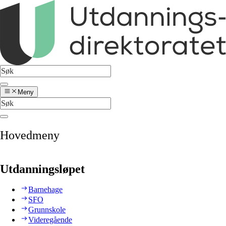
Meny
Hovedmeny
Utdanningsløpet
Barnehage
SFO
Grunnskole
Videregående