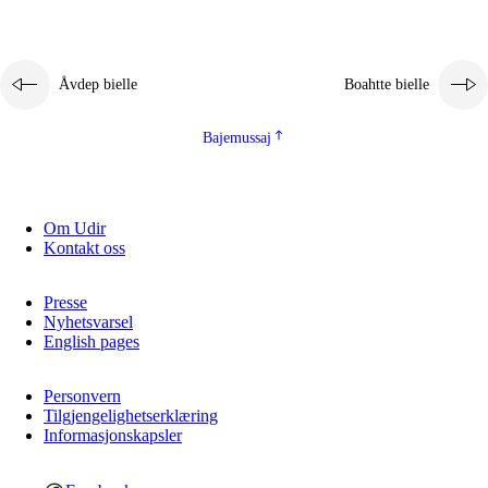
Åvdep bielle
Boahtte bielle
Bajemussaj
Om Udir
Kontakt oss
Presse
Nyhetsvarsel
English pages
Personvern
Tilgjengelighetserklæring
Informasjonskapsler