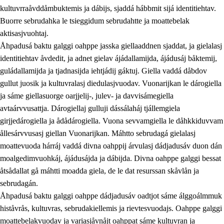
kultuvrraåvddåmbuktemis ja dábijs, sjaddá hábbmit sijá identitiehtav.
Buorre sebrudahka le tsieggidum sebrudahtte ja moattebelak
aktisasjvuohtaj.
Åhpadusá baktu galggi oahppe jasska giellaaddnen sjaddat, ja gielalasj
identitiehtav åvdedit, ja adnet gielav ájádallamijda, ájádusáj båktemij,
guládallamijda ja tjadnasijda iehtjádij gáktuj. Giella vaddá dåbdov
gullut juosik ja kultuvralasj diedulasjvuodav. Vuonarijkan le dárogiella
ja sáme giellasuorge oarjjelij-, julev- ja davvisámegiella
avtaárvvusattja. Dárogiellaj gulluji dássálaháj tjállemgiela
girjjedárogiella ja ådådárogiella. Vuona sevvamgiella le dåhkkiduvvam
ållesárvvusasj giellan Vuonarijkan. Máhtto sebrudagá gielalasj
moattevuoda hárráj vaddá divna oahppij árvulasj dádjadusáv duon dán
moalgedimvuohkáj, ájádusájda ja dábijda. Divna oahppe galggi bessat
åtsådallat gå máhtti moadda giela, de le dat resurssan skåvlån ja
sebrudagán.
Åhpadusá baktu galggi oahppe dádjadusáv oadtjot sáme álggoálmmuk
histåvrås, kultuvras, sebrudakiellemis ja rievtesvuodajs. Oahppe galggi
moattebelakvuodav ja variasjåvnåjt oahppat sáme kultuvran ja