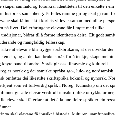
 skaper samhald og forankrar identiteten til den enkelte i ein 
ein historisk samanheng. Ei felles ramme gir og skal gi rom fo
vane skal få innsikt i korleis vi lever saman med ulike perspe
n på livet. Dei erfaringane elevane får i møte med ulike
 tradisjonar, bidrar til å forme identiteten deira. Eit godt sam
luderande og mangfaldig fellesskap.
sikre at elevane blir trygge språkbrukarar, at dei utviklar den
teten sin, og at dei kan bruke språk for å tenkje, skape meinin
nyte band til andre. Språk gir oss tilhøyrsle og kulturell
oreg er norsk og dei samiske språka sør-, lule- og nordsamisk
sk omfattar dei likestilte skriftspråka bokmål og nynorsk. No
nerkjent som eit fullverdig språk i Noreg. Kunnskap om det sp
funnet gir alle elevar verdifull innsikt i ulike uttrykksformer,
lle elevar skal få erfare at det å kunne fleire språk er ein ressu
funnet.
ga skal elevane få innsikt i historia, kulturen, samfunnslive