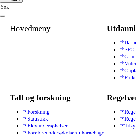
Hovedmeny
Utdanni
Barn
SFO
Grun
Vide
Oppl
Folk
Tall og forskning
Regelve
Forskning
Rege
Statistikk
Rege
Elevundersøkelsen
Tilsy
Foreldreundersøkelsen i barnehage