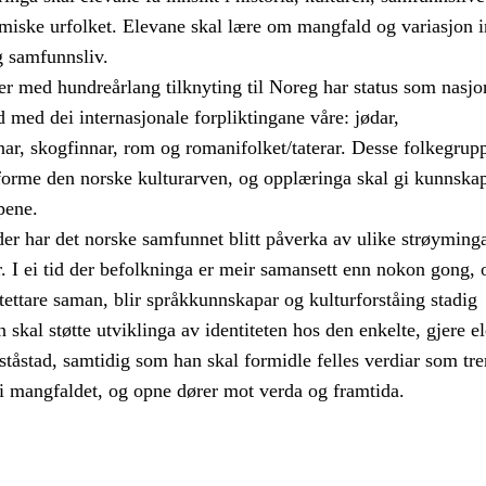
samiske urfolket. Elevane skal lære om mangfald og variasjon 
g samfunnsliv.
r med hundreårlang tilknyting til Noreg har status som nasjo
åd med dei internasjonale forpliktingane våre: jødar,
nar, skogfinnar, rom og romanifolket/taterar. Desse folkegrup
å forme den norske kulturarven, og opplæringa skal gi kunnsk
pene.
er har det norske samfunnet blitt påverka av ulike strøyming
r. I ei tid der befolkninga er meir samansett enn nokon gong, 
 tettare saman, blir språkkunnskapar og kulturforståing stadig
n skal støtte utviklinga av identiteten hos den enkelte, gjere e
ståstad, samtidig som han skal formidle felles verdiar som tre
 i mangfaldet, og opne dører mot verda og framtida.