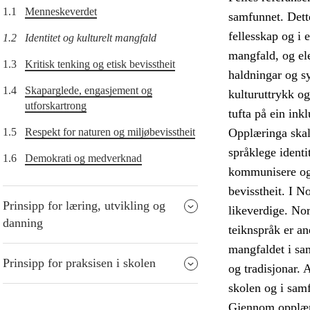
1.1
Menneskeverdet
samfunnet. Dette
fellesskap og i 
1.2
Identitet og kulturelt mangfald
mangfald, og ele
1.3
Kritisk tenking og etisk bevisstheit
haldningar og sy
1.4
Skaparglede, engasjement og
kulturuttrykk og
utforskartrong
tufta på ein ink
1.5
Respekt for naturen og miljøbevisstheit
Opplæringa skal 
språklege identi
1.6
Demokrati og medverknad
kommunisere og k
bevisstheit. I N
Prinsipp for læring, utvikling og
likeverdige. Nor
danning
teiknspråk er a
mangfaldet i sam
Prinsipp for praksisen i skolen
og tradisjonar. A
skolen og i sam
Gjennom opplærin