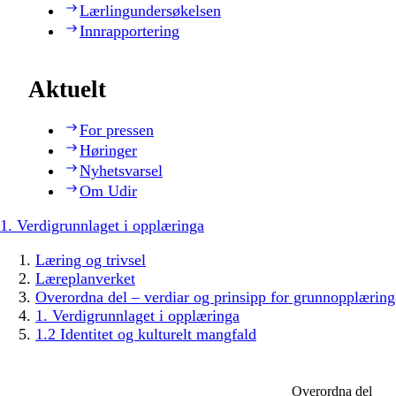
Lærlingundersøkelsen
Innrapportering
Aktuelt
For pressen
Høringer
Nyhetsvarsel
Om Udir
1. Verdigrunnlaget i opplæringa
Læring og trivsel
Læreplanverket
Overordna del – verdiar og prinsipp for grunnopplæring
1. Verdigrunnlaget i opplæringa
1.2 Identitet og kulturelt mangfald
Overordna del