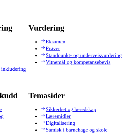
ring
Vurdering
Eksamen
Prøver
Standpunkt- og underveisvurdering
Vitnemål og kompetansebevis
 inkludering
skudd
Temasider
e
Sikkerhet og beredskap
og
Læremidler
Digitalisering
Samisk i barnehage og skole