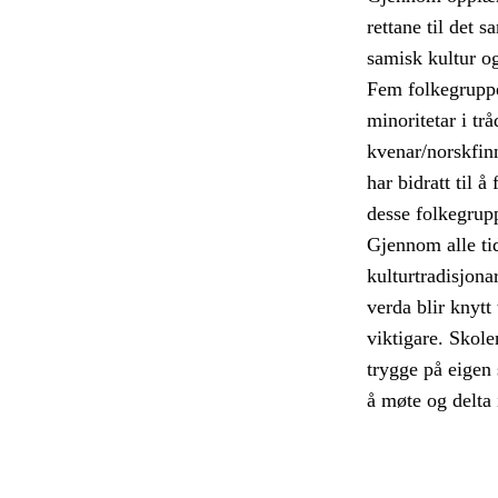
rettane til det 
samisk kultur o
Fem folkegruppe
minoritetar i tr
kvenar/norskfin
har bidratt til 
desse folkegrup
Gjennom alle tid
kulturtradisjona
verda blir knytt
viktigare. Skole
trygge på eigen 
å møte og delta