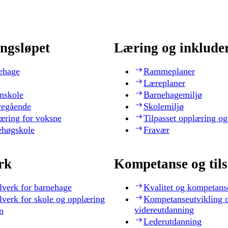
ngsløpet
Læring og inklude
ehage
Rammeplaner
Læreplaner
nskole
Barnehagemiljø
regående
Skolemiljø
æring for voksne
Tilpasset opplæring og
ehøgskole
Fravær
rk
Kompetanse og til
lverk for barnehage
Kvalitet og kompetans
lverk for skole og opplæring
Kompetanseutvikling 
videreutdanning
n
Lederutdanning