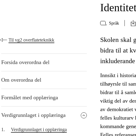
Identite
Språk
Skolen skal g
Til vg2 overflateteknikk
bidra til at k
inkluderande
Forsida overordna del
Innsikt i histori
Om overordna del
tilhøyrsle til s
bidrar til å sam
Formålet med opplæringa
viktig del av den
av demokratiet v
Verdigrunnlaget i opplæringa
felles kulturarv
kommande gener
1.
Verdigrunnlaget i opplæringa
Felles referanse