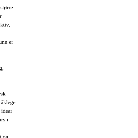
større
r
ktiv,
funn er
g,
rsk
råklege
 idear
rs i
t og