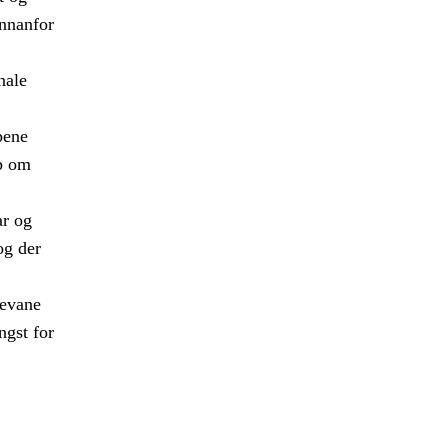
innanfor
nale
pene
ap om
ar og
og der
levane
ngst for