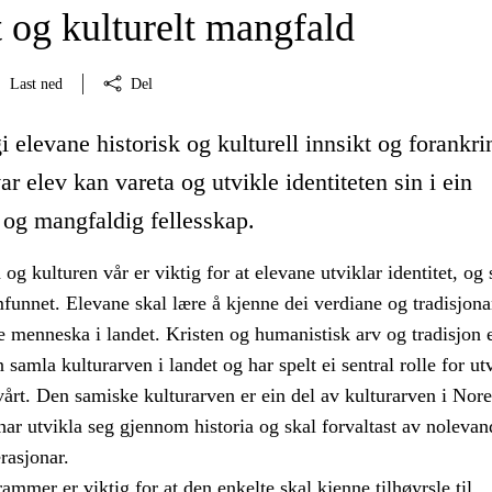
t og kulturelt mangfald
Last ned
Del
i elevane historisk og kulturell innsikt og forankri
var elev kan vareta og utvikle identiteten sin i ein
 og mangfaldig fellesskap.
a og kulturen vår er viktig for at elevane utviklar identitet, og
amfunnet. Elevane skal lære å kjenne dei verdiane og tradisjon
le menneska i landet. Kristen og humanistisk arv og tradisjon e
 samla kulturarven i landet og har spelt ei sentral rolle for ut
årt. Den samiske kulturarven er ein del av kulturarven i Nor
 har utvikla seg gjennom historia og skal forvaltast av noleva
asjonar.
rammer er viktig for at den enkelte skal kjenne tilhøyrsle til