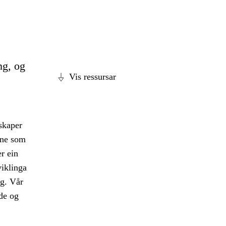
ng, og
Vis ressursar
 skaper
ane som
r ein
viklinga
eg. Vår
nde og