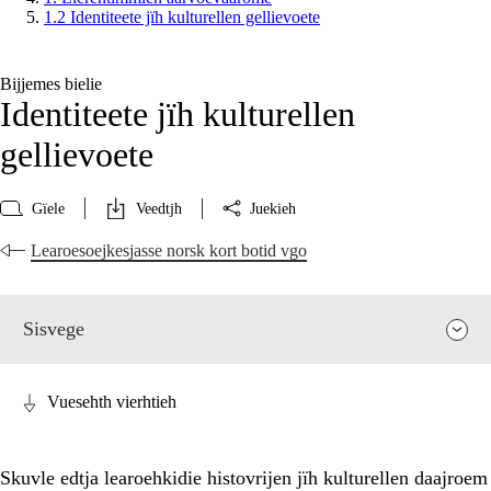
1.2 Identiteete jïh kulturellen gellievoete
Bijjemes bielie
Identiteete jïh kulturellen
gellievoete
Gïele
Veedtjh
Juekieh
Learoesoejkesjasse norsk kort botid vgo
Sisvege
Vuesehth vierhtieh
Skuvle edtja learoehkidie histovrijen jïh kulturellen daajroem