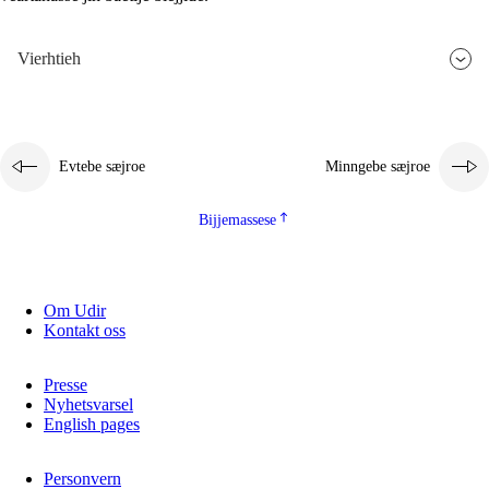
Vierhtieh
Evtebe sæjroe
Minngebe sæjroe
Bijjemassese
Om Udir
Kontakt oss
Presse
Nyhetsvarsel
English pages
Personvern