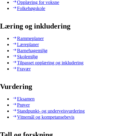
Opplæring for voksne
Folkehøgskole
Læring og inkludering
Rammeplaner
Læreplaner
Barnehagemiljø
Skolemiljø
Tilpasset opplæring og inkludering
Fravær
Vurdering
Eksamen
Prøver
Standpunkt- og underveisvurdering
Vitnemål og kompetansebevis
Tall og forskning