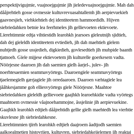
perspektijvigujmie, vuajnoejgujmie jïh jieledevuajnoejgujmie. Mah dah
dååjrehtieh gosse ovmessie kultuvrevuasahtallemh jïh aerpievuekieh
gaavnesjieh, viehkiehtieh dej identiteetem hammoedidh. Hijven
siebriedahken betnie lea feerhmeles jïh gellievoeten ektievoete.
Lïerehtimmie edtja vihtiestidh learohkh jearsoes gïeleutnijh sjidtieh,
dah dej gïeleldh identiteetem evtiedieh, jïh dah maehtieh gïelem
nuhtjedh gosse ussjedieh, digkiedieh, govlesedtieh jïh mubpide baanth
tjatnoeh. Gïele mijjese ektievoetem jïh kulturelle goerkesem vadta.
Nöörjesne daaroen jïh dah saemien gïelh åarjel-, julev- jïh
noerhtesaemien seammavyörtegs. Daaroengïele seammavyörtegs
tjaelemegïelh gærjagïele jïh orredaaroen. Daaroen væhtagïele lea
jååhkesjamme goh elliesvyörtegs gïele Nöörjesne. Maahtoe
siebriedahken gïeleldh gellievoete gaajhkh learoehkidie vadta vyörtegs
maahtoem ovmessie våajnoehammojne, åssjelinie jïh aerpievuekine.
Gaajhkh learohkh edtjieh dååjrehtidh gellie gïelh maehtedh lea vierhtie
skuvlesne jïh siebriedahkesne.
Lïerehtimmien tjïrrh learohkh edtjieh daajroem åadtjodh saemien
aalkoealmetjen histovrijen, kultuvren, siebriedahkejielemen jïh reaktaj