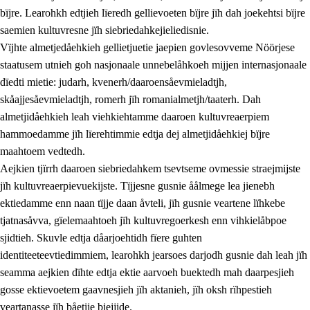
bïjre. Learohkh edtjieh lïeredh gellievoeten bïjre jïh dah joekehtsi bïjre
saemien kultuvresne jïh siebriedahkejieliedisnie.
Vïjhte almetjedåehkieh gellietjuetie jaepien govlesovveme Nöörjese
staatusem utnieh goh nasjonaale unnebelåhkoeh mijjen internasjonaale
dïedti mietie: judarh, kvenerh/daaroensåevmieladtjh,
skåajjesåevmieladtjh, romerh jïh romanialmetjh/taaterh. Dah
almetjidåehkieh leah viehkiehtamme daaroen kultuvreaerpiem
hammoedamme jïh lïerehtimmie edtja dej almetjidåehkiej bïjre
maahtoem vedtedh.
Aejkien tjïrrh daaroen siebriedahkem tsevtseme ovmessie straejmijste
jïh kultuvreaerpievuekijste. Tïjjesne gusnie åålmege lea jienebh
ektiedamme enn naan tïjje daan åvteli, jïh gusnie veartene lïhkebe
tjatnasåvva, gïelemaahtoeh jïh kultuvregoerkesh enn vihkielåbpoe
sjidtieh. Skuvle edtja dåarjoehtidh fïere guhten
identiteeteevtiedimmiem, learohkh jearsoes darjodh gusnie dah leah jïh
seamma aejkien dïhte edtja ektie aarvoeh buektedh mah daarpesjieh
gosse ektievoetem gaavnesjieh jïh aktanieh, jïh oksh rïhpestieh
veartanasse jïh båetije biejjide.