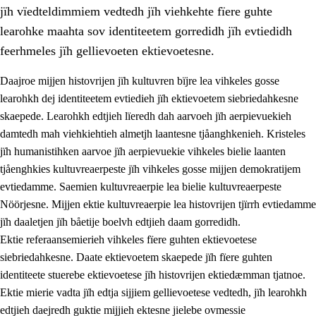
jïh vïedteldimmiem vedtedh jïh viehkehte fïere guhte
learohke maahta sov identiteetem gorredidh jïh evtiedidh
feerhmeles jïh gellievoeten ektievoetesne.
Daajroe mijjen histovrijen jïh kultuvren bïjre lea vihkeles gosse
1.
Lïerehtimmien aarvoevåarome
learohkh dej identiteetem evtiedieh jïh ektievoetem siebriedahkesne
skaepede. Learohkh edtjieh lïeredh dah aarvoeh jïh aerpievuekieh
1.1
Almetjeaarvoe
damtedh mah viehkiehtieh almetjh laantesne tjåanghkenieh. Kristeles
1.2
Identiteete jïh kulturellen gellievoete
jïh humanistihken aarvoe jïh aerpievuekie vihkeles bielie laanten
tjåenghkies kultuvreaerpeste jïh vihkeles gosse mijjen demokratijem
1.3
Laejhtehks ussjedimmie jïh etihkeles vuajnoe
evtiedamme. Saemien kultuvreaerpie lea bielie kultuvreaerpeste
1.4
Skaepiedimmievoeteaavoe, eadtjohkevoete jïh
Nöörjesne. Mijjen ektie kultuvreaerpie lea histovrijen tjïrrh evtiedamme
goerehtimmievæljoe
jïh daaletjen jïh båetije boelvh edtjieh daam gorredidh.
Ektie referaansemierieh vihkeles fïere guhten ektievoetese
1.5
Eatnemem krööhkestidh jïh byjresegoerkesevoete
siebriedahkesne. Daate ektievoetem skaepede jïh fïere guhten
1.6
Demokratije jïh meatanårrome
identiteete stuerebe ektievoetese jïh histovrijen ektiedæmman tjatnoe.
Ektie mierie vadta jïh edtja sijjiem gellievoetese vedtedh, jïh learohkh
edtjieh daejredh guktie mijjieh ektesne jielebe ovmessie