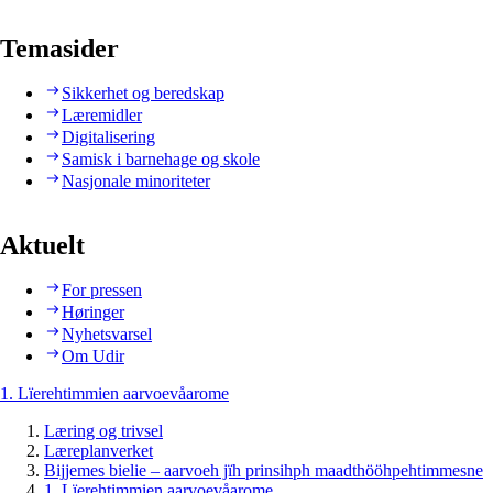
Temasider
Sikkerhet og beredskap
Læremidler
Digitalisering
Samisk i barnehage og skole
Nasjonale minoriteter
Aktuelt
For pressen
Høringer
Nyhetsvarsel
Om Udir
1. Lïerehtimmien aarvoevåarome
Læring og trivsel
Læreplanverket
Bijjemes bielie – aarvoeh jïh prinsihph maadthööhpehtimmesne
1. Lïerehtimmien aarvoevåarome