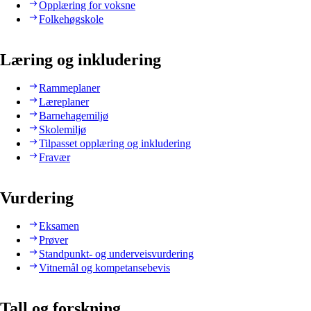
Opplæring for voksne
Folkehøgskole
Læring og inkludering
Rammeplaner
Læreplaner
Barnehagemiljø
Skolemiljø
Tilpasset opplæring og inkludering
Fravær
Vurdering
Eksamen
Prøver
Standpunkt- og underveisvurdering
Vitnemål og kompetansebevis
Tall og forskning