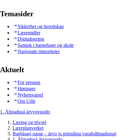
Temasider
Sikkerhet og beredskap
Læremidler
Digitalisering
Samisk i barnehage og skole
Nasjonale minoriteter
Aktuelt
For pressen
Høringer
Nyhetsvarsel
Om Udir
1. Åhpadusá árvvovuodo
Læring og trivsel
Læreplanverket
Badjásasj oasse – árvo ja prinsihpa vuodoåhpadussaj
1. Åhpadusá árvvovuodo