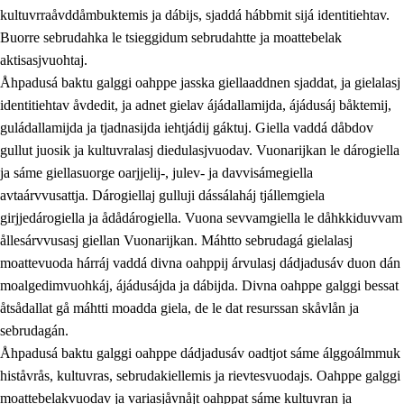
kultuvrraåvddåmbuktemis ja dábijs, sjaddá hábbmit sijá identitiehtav.
Buorre sebrudahka le tsieggidum sebrudahtte ja moattebelak
aktisasjvuohtaj.
Åhpadusá baktu galggi oahppe jasska giellaaddnen sjaddat, ja gielalasj
identitiehtav åvdedit, ja adnet gielav ájádallamijda, ájádusáj båktemij,
guládallamijda ja tjadnasijda iehtjádij gáktuj. Giella vaddá dåbdov
gullut juosik ja kultuvralasj diedulasjvuodav. Vuonarijkan le dárogiella
ja sáme giellasuorge oarjjelij-, julev- ja davvisámegiella
avtaárvvusattja. Dárogiellaj gulluji dássálaháj tjállemgiela
girjjedárogiella ja ådådárogiella. Vuona sevvamgiella le dåhkkiduvvam
ållesárvvusasj giellan Vuonarijkan. Máhtto sebrudagá gielalasj
moattevuoda hárráj vaddá divna oahppij árvulasj dádjadusáv duon dán
moalgedimvuohkáj, ájádusájda ja dábijda. Divna oahppe galggi bessat
åtsådallat gå máhtti moadda giela, de le dat resurssan skåvlån ja
sebrudagán.
Åhpadusá baktu galggi oahppe dádjadusáv oadtjot sáme álggoálmmuk
histåvrås, kultuvras, sebrudakiellemis ja rievtesvuodajs. Oahppe galggi
moattebelakvuodav ja variasjåvnåjt oahppat sáme kultuvran ja