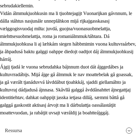
sebrudakiellemin.
Vidán álmmukjuohkusin ma li tjuohtejagijt Vuonarijkan gávnnum, le
dálla stáhtus nasjunále unneplåhkon mijá rijkajgasskasasj
vælggogisvuodaj milta: juvdá, guojna/vuonasuobmelattja,
miehttsesuobmelattja, roma ja romaniálmmuk/táhtara. Dá
álmmukjuohkusa li aj læhkám siegen hábbmimin vuona kultuvraárbev,
ja åhpadusá baktu galggi oahppe diedojt oadtjot dáj álmmukjuohkusij
hárráj.
Ájgij tjadá le vuona sebrudahka bájnnum duot dát ájggedábes ja
kultuvrradábijs. Mijá ájge gå álmmuk le nav moattebelak gå goassak,
ja gå værált tjanáduvvá lávddábut tjoahkkáj, sjaddi giellamáhto ja
kultuvraj dádjadusá ájnnasa. Skåvllå galggá åvddånahttet ájnegattjaj
identitiehtav, dahkat oahppijt jasska ietjasa dilláj, sæmmi båttå gå
galggá gaskostit aktisasj árvojt ma li dárbulattja oassálastátjit
moattevuodan, ja rabátjit uvsajt væráldij ja boahtteájggáj.
Ressursa