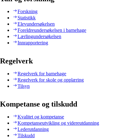
Forskning
Statistikk
Elevundersøkelsen
Foreldreundersøkelsen i barnehage
Lærlingundersøkelsen
Innrapportering
Regelverk
Regelverk for barnehage
Regelverk for skole og opplæring
Tilsyn
Kompetanse og tilskudd
Kvalitet og kompetanse
Kompetanseutvikling og videreutdanning
Lederutdanning
Tilskudd