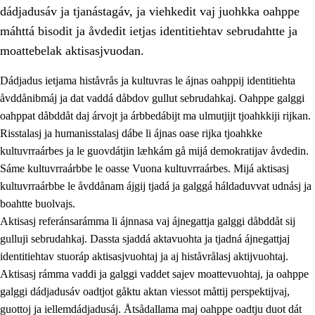
dádjadusáv ja tjanástagáv, ja viehkedit vaj juohkka oahppe
máhttá bisodit ja åvdedit ietjas identitiehtav sebrudahtte ja
moattebelak aktisasjvuodan.
Dádjadus ietjama histåvrås ja kultuvras le ájnas oahppij identitiehta
1.
Åhpadusá árvvovuodo
åvddånibmáj ja dat vaddá dåbdov gullut sebrudahkaj. Oahppe galggi
oahppat dåbddåt daj árvojt ja árbbedábijt ma ulmutjijt tjoahkkiji rijkan.
1.1
Almasjárvvo
Risstalasj ja humanisstalasj dábe li ájnas oase rijka tjoahkke
1.2
Identitiehtta ja kultuvralasj moattevuohta
kultuvrraárbes ja le guovdátjin læhkám gå mijá demokratijav åvdedin.
Sáme kultuvrraárbbe le oasse Vuona kultuvrraárbes. Mijá aktisasj
1.3
Lájttális ájádallam ja estetihkalasj diedulasjvuohta
kultuvrraárbbe le åvddånam ájgij tjadá ja galggá háldaduvvat udnásj ja
1.4
Dahkamávvo, berustibme ja diehtemvájnogisvuohta
boahtte buolvajs.
Aktisasj referánsarámma li ájnnasa vaj ájnegattja galggi dåbddåt sij
1.5
Vieledus luonnduj ja birásdiedulasjvuohta
gulluji sebrudahkaj. Dassta sjaddá aktavuohta ja tjadná ájnegattjaj
1.6
Demokratijja ja oassálasstem
identitiehtav stuoráp aktisasjvuohtaj ja aj histåvrålasj aktijvuohtaj.
Aktisasj rámma vaddi ja galggi vaddet sajev moattevuohtaj, ja oahppe
galggi dádjadusáv oadtjot gåktu aktan viessot måttij perspektijvaj,
guottoj ja iellemdádjadusáj. Åtsådallama maj oahppe oadtju duot dát