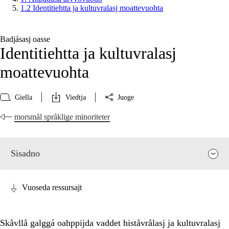
1.2 Identitiehtta ja kultuvralasj moattevuohta
Badjásasj oasse
Identitiehtta ja kultuvralasj
moattevuohta
Giella
Viedtja
Juoge
morsmål språklige minoriteter
Sisadno
Vuoseda ressursajt
Skåvllå galggá oahppijda vaddet histåvrålasj ja kultuvralasj