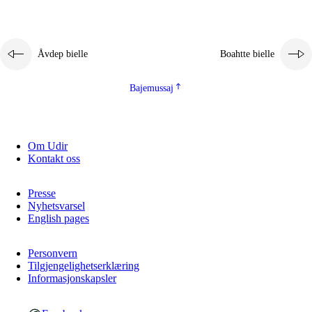
Åvdep bielle
Boahtte bielle
Bajemussaj
Om Udir
Kontakt oss
Presse
Nyhetsvarsel
English pages
Personvern
Tilgjengelighetserklæring
Informasjonskapsler