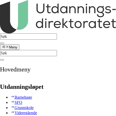
Meny
Hovedmeny
Utdanningsløpet
Barnehage
SFO
Grunnskole
Videregående