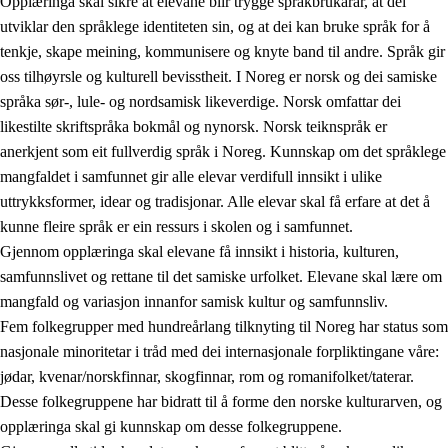
Opplæringa skal sikre at elevane blir trygge språkbrukarar, at dei
utviklar den språklege identiteten sin, og at dei kan bruke språk for å
tenkje, skape meining, kommunisere og knyte band til andre. Språk gir
oss tilhøyrsle og kulturell bevisstheit. I Noreg er norsk og dei samiske
språka sør-, lule- og nordsamisk likeverdige. Norsk omfattar dei
likestilte skriftspråka bokmål og nynorsk. Norsk teiknspråk er
anerkjent som eit fullverdig språk i Noreg. Kunnskap om det språklege
mangfaldet i samfunnet gir alle elevar verdifull innsikt i ulike
uttrykksformer, idear og tradisjonar. Alle elevar skal få erfare at det å
kunne fleire språk er ein ressurs i skolen og i samfunnet.
Gjennom opplæringa skal elevane få innsikt i historia, kulturen,
samfunnslivet og rettane til det samiske urfolket. Elevane skal lære om
mangfald og variasjon innanfor samisk kultur og samfunnsliv.
Fem folkegrupper med hundreårlang tilknyting til Noreg har status som
nasjonale minoritetar i tråd med dei internasjonale forpliktingane våre:
jødar, kvenar/norskfinnar, skogfinnar, rom og romanifolket/taterar.
Desse folkegruppene har bidratt til å forme den norske kulturarven, og
opplæringa skal gi kunnskap om desse folkegruppene.