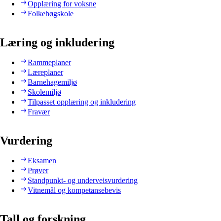
Opplæring for voksne
Folkehøgskole
Læring og inkludering
Rammeplaner
Læreplaner
Barnehagemiljø
Skolemiljø
Tilpasset opplæring og inkludering
Fravær
Vurdering
Eksamen
Prøver
Standpunkt- og underveisvurdering
Vitnemål og kompetansebevis
Tall og forskning