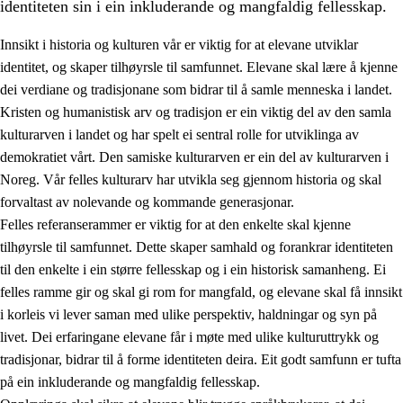
identiteten sin i ein inkluderande og mangfaldig fellesskap.
Innsikt i historia og kulturen vår er viktig for at elevane utviklar
identitet, og skaper tilhøyrsle til samfunnet. Elevane skal lære å kjenne
1.
Verdigrunnlaget i opplæringa
dei verdiane og tradisjonane som bidrar til å samle menneska i landet.
Kristen og humanistisk arv og tradisjon er ein viktig del av den samla
1.1
Menneskeverdet
kulturarven i landet og har spelt ei sentral rolle for utviklinga av
1.2
Identitet og kulturelt mangfald
demokratiet vårt. Den samiske kulturarven er ein del av kulturarven i
Noreg. Vår felles kulturarv har utvikla seg gjennom historia og skal
1.3
Kritisk tenking og etisk bevisstheit
forvaltast av nolevande og kommande generasjonar.
1.4
Skaparglede, engasjement og utforskartrong
Felles referanserammer er viktig for at den enkelte skal kjenne
tilhøyrsle til samfunnet. Dette skaper samhald og forankrar identiteten
1.5
Respekt for naturen og miljøbevisstheit
til den enkelte i ein større fellesskap og i ein historisk samanheng. Ei
1.6
Demokrati og medverknad
felles ramme gir og skal gi rom for mangfald, og elevane skal få innsikt
i korleis vi lever saman med ulike perspektiv, haldningar og syn på
livet. Dei erfaringane elevane får i møte med ulike kulturuttrykk og
tradisjonar, bidrar til å forme identiteten deira. Eit godt samfunn er tufta
på ein inkluderande og mangfaldig fellesskap.