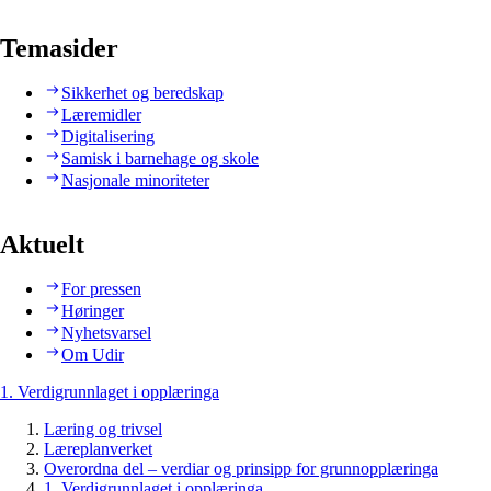
Temasider
Sikkerhet og beredskap
Læremidler
Digitalisering
Samisk i barnehage og skole
Nasjonale minoriteter
Aktuelt
For pressen
Høringer
Nyhetsvarsel
Om Udir
1. Verdigrunnlaget i opplæringa
Læring og trivsel
Læreplanverket
Overordna del – verdiar og prinsipp for grunnopplæringa
1. Verdigrunnlaget i opplæringa