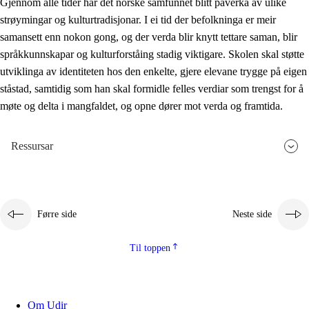
Gjennom alle tider har det norske samfunnet blitt påverka av ulike
strøymingar og kulturtradisjonar. I ei tid der befolkninga er meir
samansett enn nokon gong, og der verda blir knytt tettare saman, blir
språkkunnskapar og kulturforståing stadig viktigare. Skolen skal støtte
utviklinga av identiteten hos den enkelte, gjere elevane trygge på eigen
ståstad, samtidig som han skal formidle felles verdiar som trengst for å
møte og delta i mangfaldet, og opne dører mot verda og framtida.
Ressursar
Førre side
Neste side
Til toppen
Om Udir