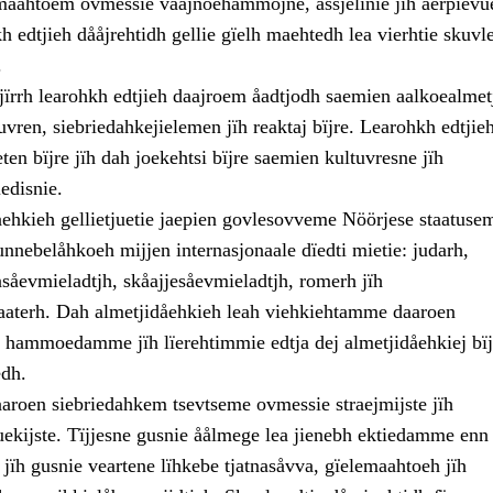
maahtoem ovmessie våajnoehammojne, åssjelinie jïh aerpievu
 edtjieh dååjrehtidh gellie gïelh maehtedh lea vierhtie skuvle
.
jïrrh learohkh edtjieh daajroem åadtjodh saemien aalkoealmet
tuvren, siebriedahkejielemen jïh reaktaj bïjre. Learohkh edtjie
eten bïjre jïh dah joekehtsi bïjre saemien kultuvresne jïh
iedisnie.
åehkieh gellietjuetie jaepien govlesovveme Nöörjese staatuse
nnebelåhkoeh mijjen internasjonaale dïedti mietie: judarh,
såevmieladtjh, skåajjesåevmieladtjh, romerh jïh
aaterh. Dah almetjidåehkieh leah viehkiehtamme daaroen
 hammoedamme jïh lïerehtimmie edtja dej almetjidåehkiej bïj
dh.
aaroen siebriedahkem tsevtseme ovmessie straejmijste jïh
uekijste. Tïjjesne gusnie åålmege lea jienebh ektiedamme enn
i, jïh gusnie veartene lïhkebe tjatnasåvva, gïelemaahtoeh jïh