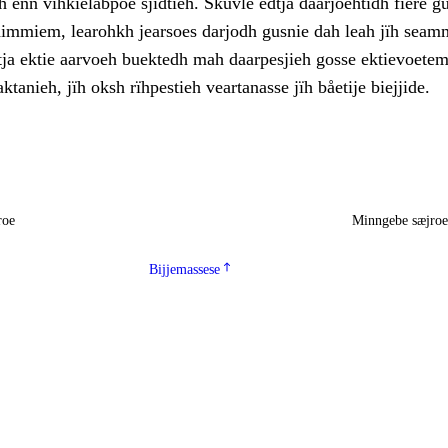
 enn vihkielåbpoe sjidtieh. Skuvle edtja dåarjoehtidh fïere g
edimmiem, learohkh jearsoes darjodh gusnie dah leah jïh seam
dtja ektie aarvoeh buektedh mah daarpesjieh gosse ektievoete
ktanieh, jïh oksh rïhpestieh veartanasse jïh båetije biejjide.
roe
Minngebe sæjro
Bijjemassese