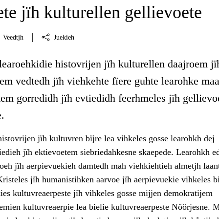
ete jïh kulturellen gellievoete
Veedtjh
Juekieh
learoehkidie histovrijen jïh kulturellen daajroem jï
em vedtedh jïh viehkehte fïere guhte learohke maa
tem gorredidh jïh evtiedidh feerhmeles jïh gellievo
.
istovrijen jïh kultuvren bïjre lea vihkeles gosse learohkh dej
tiedieh jïh ektievoetem siebriedahkesne skaepede. Learohkh ed
voeh jïh aerpievuekieh damtedh mah viehkiehtieh almetjh laan
risteles jïh humanistihken aarvoe jïh aerpievuekie vihkeles bi
ies kultuvreaerpeste jïh vihkeles gosse mijjen demokratijem
mien kultuvreaerpie lea bielie kultuvreaerpeste Nöörjesne. M