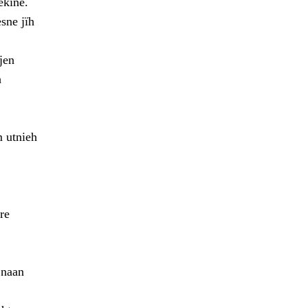
ekine.
sne jïh
jen
h
m utnieh
re
 naan