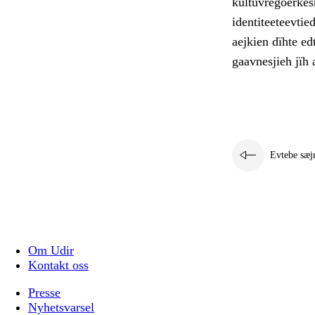
kultuvregoerkesh
identiteeteevti
aejkien dïhte e
gaavnesjieh jïh a
Evtebe sæj
Om Udir
Kontakt oss
Presse
Nyhetsvarsel