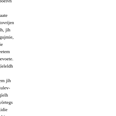
 boelvh
aate
tovrijen
h, jïh
igujmie,
ie
teetem
evoete.
gïeleldh
em jïh
julev-
ïelh
yörtegs
idie