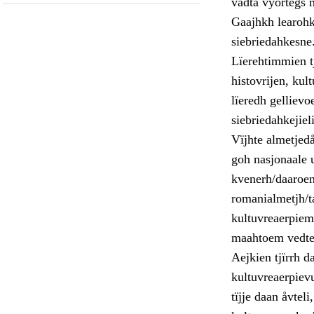
vadta vyörtegs 
Gaajhkh learohkh
siebriedahkesne
Lïerehtimmien t
histovrijen, kul
lïeredh gellievo
siebriedahkejiel
Vïjhte almetjed
goh nasjonaale u
kvenerh/daaroen
romanialmetjh/t
kultuvreaerpiem
maahtoem vedte
Aejkien tjïrrh d
kultuvreaerpiev
tïjje daan åvtel