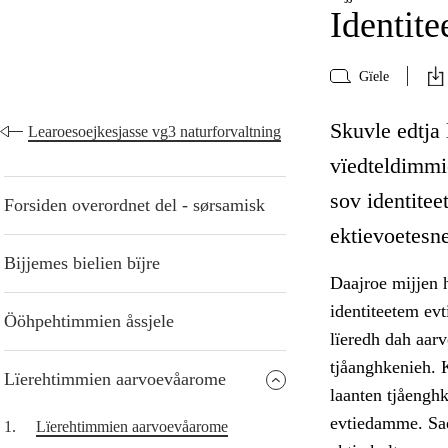
Identite
Gïele
Skuvle edtja 
Learoesoejkesjasse vg3 naturforvaltning
vïedteldimmi
sov identitee
Forsiden overordnet del - sørsamisk
ektievoetesne
Bijjemes bielien bïjre
Daajroe mijjen h
identiteetem ev
Ööhpehtimmien åssjele
lïeredh dah aar
tjåanghkenieh. K
Lïerehtimmien aarvoevåarome
laanten tjåenghk
evtiedamme. Sae
1.
Lïerehtimmien aarvoevåarome