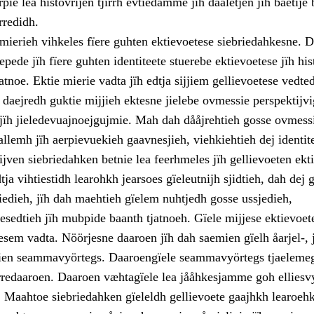
rpie lea histovrijen tjïrrh evtiedamme jïh daaletjen jïh båetije
rredidh.
mierieh vihkeles fïere guhten ektievoetese siebriedahkesne. D
pede jïh fïere guhten identiteete stuerebe ektievoetese jïh his
noe. Ektie mierie vadta jïh edtja sijjiem gellievoetese vedted
 daejredh guktie mijjieh ektesne jielebe ovmessie perspektijv
jïh jieledevuajnoejgujmie. Mah dah dååjrehtieh gosse ovmess
llemh jïh aerpievuekieh gaavnesjieh, viehkiehtieh dej identi
ven siebriedahken betnie lea feerhmeles jïh gellievoeten ekti
ja vihtiestidh learohkh jearsoes gïeleutnijh sjidtieh, dah dej 
iedieh, jïh dah maehtieh gïelem nuhtjedh gosse ussjedieh,
esedtieh jïh mubpide baanth tjatnoeh. Gïele mijjese ektievoet
esem vadta. Nöörjesne daaroen jïh dah saemien gïelh åarjel-, 
ien seammavyörtegs. Daaroengïele seammavyörtegs tjaelemeg
orredaaroen. Daaroen væhtagïele lea jååhkesjamme goh elliesv
. Maahtoe siebriedahken gïeleldh gellievoete gaajhkh learoehk