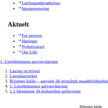
Lærlingundersøkelsen
Innrapportering
Aktuelt
For pressen
Høringer
Nyhetsvarsel
Om Udir
1. Lïerehtimmien aarvoevåarome
Læring og trivsel
Læreplanverket
Bijjemes bielie – aarvoeh jïh prinsihph maadthööhpeh
1. Lïerehtimmien aarvoevåarome
1.2 Identiteete jïh kulturellen gellievoete
Bijjemes bielie