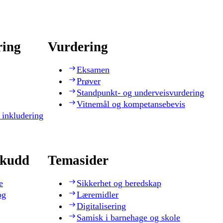
ring
Vurdering
Eksamen
Prøver
Standpunkt- og underveisvurdering
Vitnemål og kompetansebevis
 inkludering
skudd
Temasider
e
Sikkerhet og beredskap
og
Læremidler
Digitalisering
Samisk i barnehage og skole