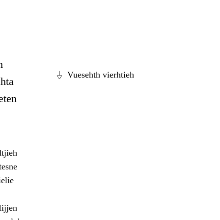
h
Vuesehth vierhtieh
hta
eten
tjieh
tesne
elie
ijjen