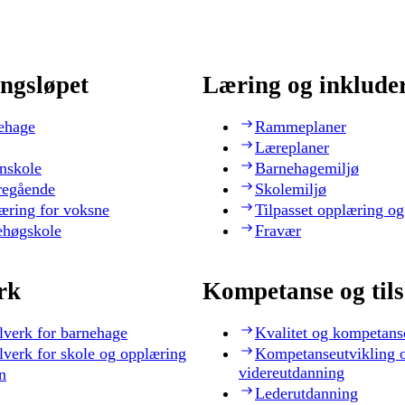
ngsløpet
Læring og inklude
ehage
Rammeplaner
Læreplaner
nskole
Barnehagemiljø
regående
Skolemiljø
æring for voksne
Tilpasset opplæring og
ehøgskole
Fravær
rk
Kompetanse og til
lverk for barnehage
Kvalitet og kompetans
lverk for skole og opplæring
Kompetanseutvikling 
videreutdanning
n
Lederutdanning