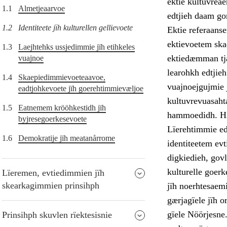
ektie kultuvreae
1.1
Almetjeaarvoe
edtjieh daam go
1.2
Identiteete jïh kulturellen gellievoete
Ektie referaanse
ektievoetem skae
1.3
Laejhtehks ussjedimmie jïh etihkeles
ektiedæmman tjat
vuajnoe
learohkh edtjieh
1.4
Skaepiedimmievoeteaavoe,
vuajnoejgujmie 
eadtjohkevoete jïh goerehtimmievæljoe
kultuvrevuasahta
1.5
Eatnemem krööhkestidh jïh
hammoedidh. Hij
byjresegoerkesevoete
Lïerehtimmie edt
1.6
Demokratije jïh meatanårrome
identiteetem evt
digkiedieh, govl
kulturelle goerk
Lïeremen, evtiedimmien jïh
skearkagimmien prinsihph
jïh noerhtesaem
gærjagïele jïh 
gïele Nöörjesne
Prinsihph skuvlen rïektesisnie