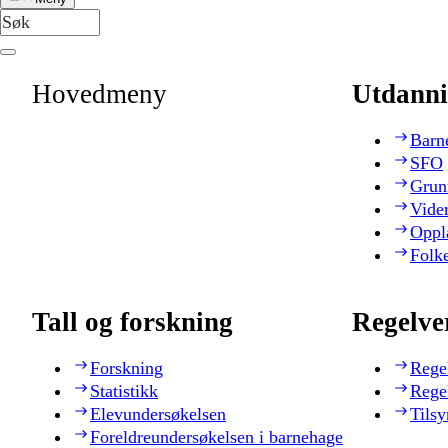
Hovedmeny
Utdanni
Barn
SFO
Grun
Vide
Oppl
Folk
Tall og forskning
Regelve
Forskning
Rege
Statistikk
Rege
Elevundersøkelsen
Tilsy
Foreldreundersøkelsen i barnehage