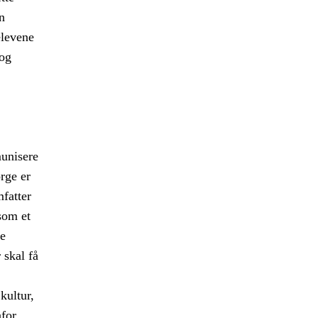
n
elevene
 og
munisere
orge er
fatter
som et
le
 skal få
kultur,
nfor