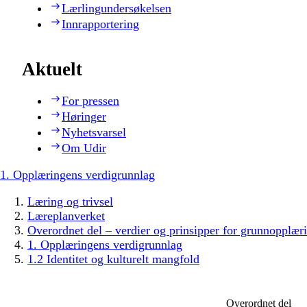
Lærlingundersøkelsen
Innrapportering
Aktuelt
For pressen
Høringer
Nyhetsvarsel
Om Udir
1. Opplæringens verdigrunnlag
Læring og trivsel
Læreplanverket
Overordnet del – verdier og prinsipper for grunnopplær
1. Opplæringens verdigrunnlag
1.2 Identitet og kulturelt mangfold
Overordnet del