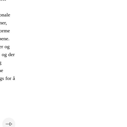
onale
ner,
forme
pene.
er og
, og der
g
ne
gs for å
e