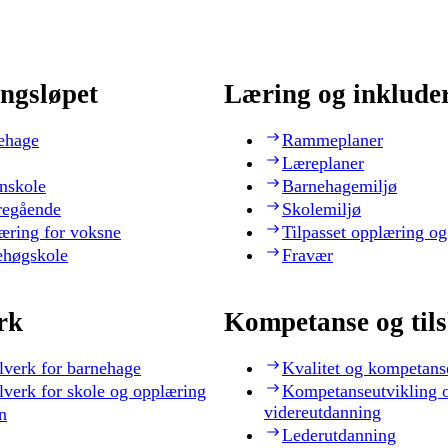
ngsløpet
Læring og inklude
ehage
Rammeplaner
Læreplaner
nskole
Barnehagemiljø
regående
Skolemiljø
æring for voksne
Tilpasset opplæring og
ehøgskole
Fravær
rk
Kompetanse og til
lverk for barnehage
Kvalitet og kompetans
lverk for skole og opplæring
Kompetanseutvikling 
videreutdanning
n
Lederutdanning