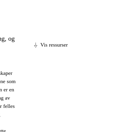
ng, og
Vis ressurser
 skaper
nene som
n er en
ng av
 felles
g
tte