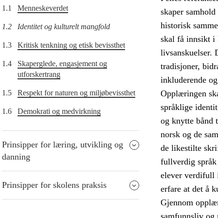
1.1
Menneskeverdet
skaper samhold o
historisk samme
1.2
Identitet og kulturelt mangfold
skal få innsikt 
1.3
Kritisk tenkning og etisk bevissthet
livsanskuelser. 
1.4
Skaperglede, engasjement og
tradisjoner, bidr
utforskertrang
inkluderende og
1.5
Respekt for naturen og miljøbevissthet
Opplæringen skal
språklige identi
1.6
Demokrati og medvirkning
og knytte bånd t
norsk og de sam
Prinsipper for læring, utvikling og
de likestilte sk
danning
fullverdig språ
elever verdifull 
Prinsipper for skolens praksis
erfare at det å 
Gjennom opplærin
samfunnsliv og 