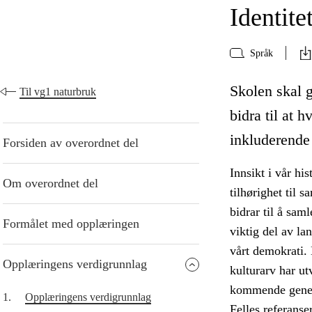
Identite
Språk
Skolen skal g
Til vg1 naturbruk
bidra til at h
inkluderende
Forsiden av overordnet del
Innsikt i vår his
Om overordnet del
tilhørighet til 
bidrar til å sam
Formålet med opplæringen
viktig del av la
vårt demokrati. 
Opplæringens verdigrunnlag
kulturarv har ut
kommende gener
1.
Opplæringens verdigrunnlag
Felles referanse