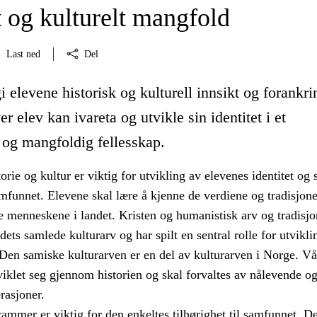
t og kulturelt mangfold
Last ned
Del
i elevene historisk og kulturell innsikt og forankri
ver elev kan ivareta og utvikle sin identitet i et
 og mangfoldig fellesskap.
torie og kultur er viktig for utvikling av elevenes identitet og
samfunnet. Elevene skal lære å kjenne de verdiene og tradisjo
le menneskene i landet. Kristen og humanistisk arv og tradisjo
ndets samlede kulturarv og har spilt en sentral rolle for utvikli
Den samiske kulturarven er en del av kulturarven i Norge. Vår
viklet seg gjennom historien og skal forvaltes av nålevende o
asjoner.
rammer er viktig for den enkeltes tilhørighet til samfunnet. De