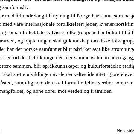
g samfunnsliv.
r med århundrelang tilknytning til Norge har status som nasj
åd med våre internasjonale forpliktelser: jøder, kvener/norskfin
og romanifolket/tatere. Disse folkegruppene har bidratt til å 
urarven, og opplæringen skal gi kunnskap om disse folkegrup
er har det norske samfunnet blitt påvirket av ulike strømning
r. I en tid der befolkningen er mer sammensatt enn noen gang
ettere sammen, blir språkkunnskaper og kulturforståelse stadi
n skal støtte utviklingen av den enkeltes identitet, gjøre eleve
tåsted, samtidig som den skal formidle felles verdier som tren
 mangfoldet, og åpne dører mot verden og framtiden.
e
Neste sid