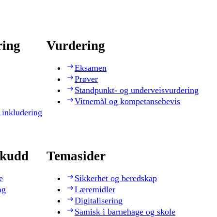
ring
Vurdering
Eksamen
Prøver
Standpunkt- og underveisvurdering
Vitnemål og kompetansebevis
 inkludering
skudd
Temasider
e
Sikkerhet og beredskap
og
Læremidler
Digitalisering
Samisk i barnehage og skole