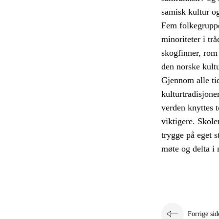
samisk kultur o
Fem folkegruppe
minoriteter i tr
skogfinner, rom 
den norske kult
Gjennom alle tid
kulturtradisjone
verden knyttes t
viktigere. Skole
trygge på eget s
møte og delta i
Forrige sid