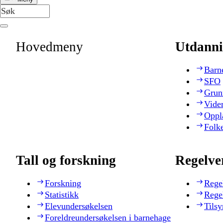
Hovedmeny
Utdanni
Barn
SFO
Grun
Vide
Oppl
Folk
Tall og forskning
Regelve
Forskning
Rege
Statistikk
Rege
Elevundersøkelsen
Tilsy
Foreldreundersøkelsen i barnehage