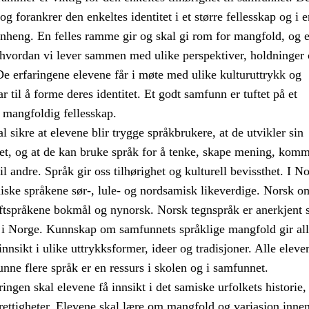
g forankrer den enkeltes identitet i et større fellesskap og i e
nheng. En felles ramme gir og skal gi rom for mangfold, og 
i hvordan vi lever sammen med ulike perspektiver, holdninger
De erfaringene elevene får i møte med ulike kulturuttrykk og
ar til å forme deres identitet. Et godt samfunn er tuftet på et
 mangfoldig fellesskap.
 sikre at elevene blir trygge språkbrukere, at de utvikler sin
tet, og at de kan bruke språk for å tenke, skape mening, kom
il andre. Språk gir oss tilhørighet og kulturell bevissthet. I N
iske språkene sør-, lule- og nordsamisk likeverdige. Norsk om
riftspråkene bokmål og nynorsk. Norsk tegnspråk er anerkjent 
k i Norge. Kunnskap om samfunnets språklige mangfold gir al
innsikt i ulike uttrykksformer, ideer og tradisjoner. Alle elever
kunne flere språk er en ressurs i skolen og i samfunnet.
gen skal elevene få innsikt i det samiske urfolkets historie, 
rettigheter. Elevene skal lære om mangfold og variasjon inne