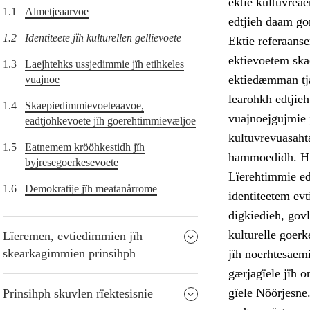
ektie kultuvreae
1.1
Almetjeaarvoe
edtjieh daam go
1.2
Identiteete jïh kulturellen gellievoete
Ektie referaanse
ektievoetem skae
1.3
Laejhtehks ussjedimmie jïh etihkeles
ektiedæmman tjat
vuajnoe
learohkh edtjieh
1.4
Skaepiedimmievoeteaavoe,
vuajnoejgujmie 
eadtjohkevoete jïh goerehtimmievæljoe
kultuvrevuasahta
1.5
Eatnemem krööhkestidh jïh
hammoedidh. Hij
byjresegoerkesevoete
Lïerehtimmie edt
1.6
Demokratije jïh meatanårrome
identiteetem evt
digkiedieh, govl
kulturelle goerk
Lïeremen, evtiedimmien jïh
skearkagimmien prinsihph
jïh noerhtesaem
gærjagïele jïh 
gïele Nöörjesne
Prinsihph skuvlen rïektesisnie