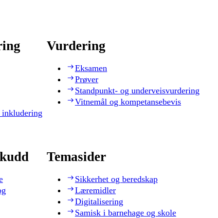
ring
Vurdering
Eksamen
Prøver
Standpunkt- og underveisvurdering
Vitnemål og kompetansebevis
 inkludering
skudd
Temasider
e
Sikkerhet og beredskap
og
Læremidler
Digitalisering
Samisk i barnehage og skole