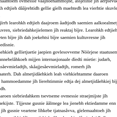
maahtoem ovmessie våajnoehammojne, åssjelinie jïh aerpievu
 edtjieh dååjrehtidh gellie gïelh maehtedh lea vierhtie skuvle
.
jïrrh learohkh edtjieh daajroem åadtjodh saemien aalkoealmet
tuvren, siebriedahkejielemen jïh reaktaj bïjre. Learohkh edtjie
eten bïjre jïh dah joekehtsi bïjre saemien kultuvresne jïh
iedisnie.
åehkieh gellietjuetie jaepien govlesovveme Nöörjese staatuse
nnebelåhkoeh mijjen internasjonaale dïedti mietie: judarh,
såevmieladtjh, skåajjesåevmieladtjh, romerh jïh
aaterh. Dah almetjidåehkieh leah viehkiehtamme daaroen
 hammoedamme jïh lïerehtimmie edtja dej almetjidåehkiej bïj
dh.
aaroen siebriedahkem tsevtseme ovmessie straejmijste jïh
uekijste. Tïjjesne gusnie åålmege lea jienebh ektiedamme enn
i, jïh gusnie veartene lïhkebe tjatnasåvva, gïelemaahtoeh jïh