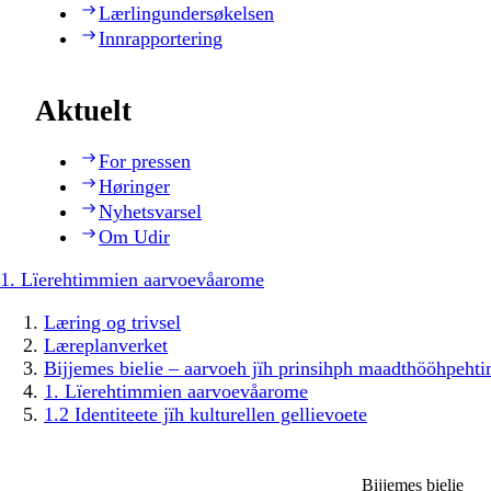
Lærlingundersøkelsen
Innrapportering
Aktuelt
For pressen
Høringer
Nyhetsvarsel
Om Udir
1. Lïerehtimmien aarvoevåarome
Læring og trivsel
Læreplanverket
Bijjemes bielie – aarvoeh jïh prinsihph maadthööhpeh
1. Lïerehtimmien aarvoevåarome
1.2 Identiteete jïh kulturellen gellievoete
Bijjemes bielie