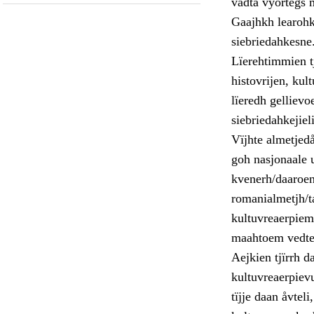
vadta vyörtegs 
Gaajhkh learohkh
siebriedahkesne
Lïerehtimmien t
histovrijen, kul
lïeredh gellievo
siebriedahkejiel
Vïjhte almetjed
goh nasjonaale u
kvenerh/daaroen
romanialmetjh/t
kultuvreaerpiem
maahtoem vedte
Aejkien tjïrrh d
kultuvreaerpiev
tïjje daan åvtel