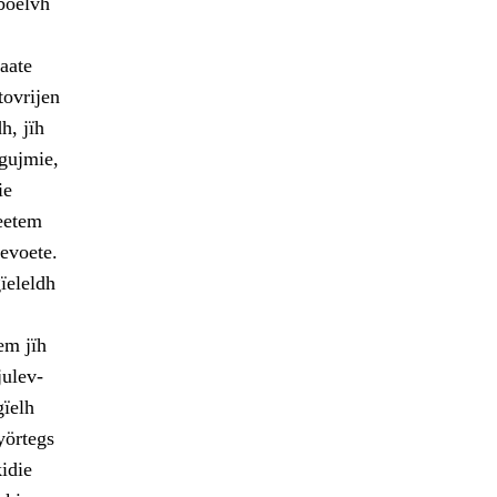
 boelvh
aate
tovrijen
h, jïh
igujmie,
ie
teetem
evoete.
gïeleldh
em jïh
julev-
ïelh
yörtegs
idie