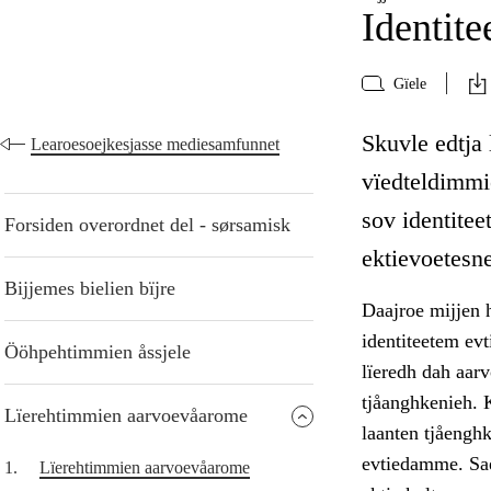
Identite
Gïele
Skuvle edtja 
Learoesoejkesjasse mediesamfunnet
vïedteldimmi
sov identitee
Forsiden overordnet del - sørsamisk
ektievoetesne
Bijjemes bielien bïjre
Daajroe mijjen h
identiteetem ev
Ööhpehtimmien åssjele
lïeredh dah aar
tjåanghkenieh. K
Lïerehtimmien aarvoevåarome
laanten tjåenghk
evtiedamme. Sae
1.
Lïerehtimmien aarvoevåarome