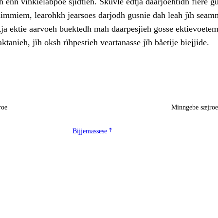
 enn vihkielåbpoe sjidtieh. Skuvle edtja dåarjoehtidh fïere g
edimmiem, learohkh jearsoes darjodh gusnie dah leah jïh seam
dtja ektie aarvoeh buektedh mah daarpesjieh gosse ektievoete
ktanieh, jïh oksh rïhpestieh veartanasse jïh båetije biejjide.
roe
Minngebe sæjro
Bijjemassese