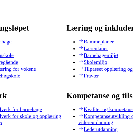
ngsløpet
Læring og inklude
ehage
Rammeplaner
Læreplaner
nskole
Barnehagemiljø
regående
Skolemiljø
æring for voksne
Tilpasset opplæring og
ehøgskole
Fravær
rk
Kompetanse og til
lverk for barnehage
Kvalitet og kompetans
lverk for skole og opplæring
Kompetanseutvikling 
videreutdanning
n
Lederutdanning