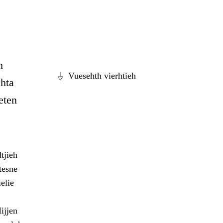
h
Vuesehth vierhtieh
hta
eten
tjieh
tesne
elie
ijjen