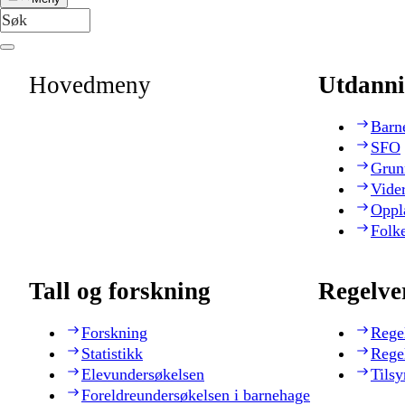
Hovedmeny
Utdanni
Barn
SFO
Grun
Vide
Oppl
Folk
Tall og forskning
Regelve
Forskning
Rege
Statistikk
Rege
Elevundersøkelsen
Tilsy
Foreldreundersøkelsen i barnehage