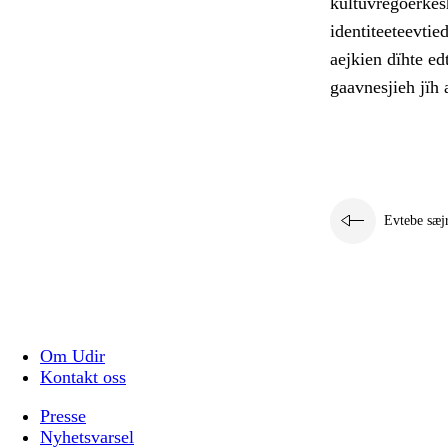
kultuvregoerkesh
identiteeteevti
aejkien dïhte e
gaavnesjieh jïh a
Evtebe sæj
Om Udir
Kontakt oss
Presse
Nyhetsvarsel