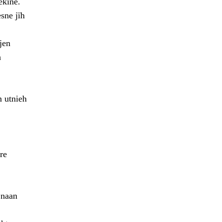
ekine.
sne jïh
jen
h
m utnieh
re
 naan