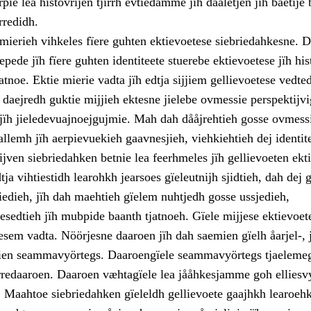
rpie lea histovrijen tjïrrh evtiedamme jïh daaletjen jïh båetije
rredidh.
mierieh vihkeles fïere guhten ektievoetese siebriedahkesne. D
pede jïh fïere guhten identiteete stuerebe ektievoetese jïh his
noe. Ektie mierie vadta jïh edtja sijjiem gellievoetese vedted
 daejredh guktie mijjieh ektesne jielebe ovmessie perspektijv
jïh jieledevuajnoejgujmie. Mah dah dååjrehtieh gosse ovmess
llemh jïh aerpievuekieh gaavnesjieh, viehkiehtieh dej identi
ven siebriedahken betnie lea feerhmeles jïh gellievoeten ekti
ja vihtiestidh learohkh jearsoes gïeleutnijh sjidtieh, dah dej 
iedieh, jïh dah maehtieh gïelem nuhtjedh gosse ussjedieh,
esedtieh jïh mubpide baanth tjatnoeh. Gïele mijjese ektievoet
esem vadta. Nöörjesne daaroen jïh dah saemien gïelh åarjel-, 
ien seammavyörtegs. Daaroengïele seammavyörtegs tjaelemeg
orredaaroen. Daaroen væhtagïele lea jååhkesjamme goh elliesv
. Maahtoe siebriedahken gïeleldh gellievoete gaajhkh learoehk