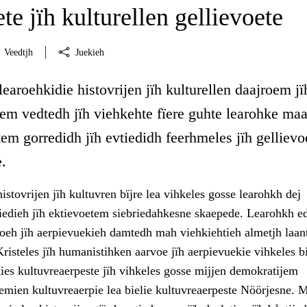
ete jïh kulturellen gellievoete
Veedtjh
Juekieh
learoehkidie histovrijen jïh kulturellen daajroem jï
em vedtedh jïh viehkehte fïere guhte learohke maa
tem gorredidh jïh evtiedidh feerhmeles jïh gellievo
.
istovrijen jïh kultuvren bïjre lea vihkeles gosse learohkh dej
tiedieh jïh ektievoetem siebriedahkesne skaepede. Learohkh ed
voeh jïh aerpievuekieh damtedh mah viehkiehtieh almetjh laan
risteles jïh humanistihken aarvoe jïh aerpievuekie vihkeles bi
ies kultuvreaerpeste jïh vihkeles gosse mijjen demokratijem
mien kultuvreaerpie lea bielie kultuvreaerpeste Nöörjesne. M