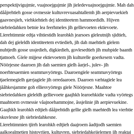
perspektijvigujmie, vuajnoejgujmie jïh jieledevuajnoejgujmie. Mah dah
dååjrehtieh gosse ovmessie kultuvrevuasahtallemh jïh aerpievuekieh
gaavnesjieh, viehkiehtieh dej identiteetem hammoedidh. Hijven
siebriedahken betnie lea feerhmeles jïh gellievoeten ektievoete.
Lïerehtimmie edtja vihtiestidh learohkh jearsoes gïeleutnijh sjidtieh,
dah dej gïeleldh identiteetem evtiedieh, jïh dah maehtieh gïelem
nuhtjedh gosse ussjedieh, digkiedieh, govlesedtieh jïh mubpide baanth
tjatnoeh. Gïele mijjese ektievoetem jïh kulturelle goerkesem vadta.
Nöörjesne daaroen jïh dah saemien gïelh åarjel-, julev- jïh
noerhtesaemien seammavyörtegs. Daaroengïele seammavyörtegs
tjaelemegïelh gærjagïele jïh orredaaroen. Daaroen væhtagïele lea
jååhkesjamme goh elliesvyörtegs gïele Nöörjesne. Maahtoe
siebriedahken gïeleldh gellievoete gaajhkh learoehkidie vadta vyörtegs
maahtoem ovmessie våajnoehammojne, åssjelinie jïh aerpievuekine.
Gaajhkh learohkh edtjieh dååjrehtidh gellie gïelh maehtedh lea vierhtie
skuvlesne jïh siebriedahkesne.
Lïerehtimmien tjïrrh learohkh edtjieh daajroem åadtjodh saemien
aalkoealmetjen histovrijen, kultuvren, siebriedahkejielemen jïh reaktaj