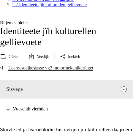
1.2 Identiteete jïh kulturellen gellievoete
Bijjemes bielie
Identiteete jïh kulturellen
gellievoete
Gïele
Veedtjh
Juekieh
Learoesoejkesjasse vg3 motormekanikerfaget
Sisvege
Vuesehth vierhtieh
Skuvle edtja learoehkidie histovrijen jïh kulturellen daajroem