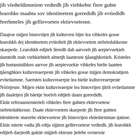
jïh vïedteldimmiem vedtedh jïh viehkehte fïere guhte
learohke maahta sov identiteetem gorredidh jïh evtiedidh
feerhmeles jïh gellievoeten ektievoetesne.
Daajroe mijjen histovrijen jïh kultuvren bïjre lea vihkeles gosse
1.
Lïerehtimmien aarvoevåarome
learohkh dej identiteetem evtiedieh jïh ektievoetem siebriedahkesne
skaepede. Learohkh edtjieh lïeredh dah aarvoeh jïh aerpievuekieh
1.1
Almetjeaarvoe
damtedh mah viehkiehtieh almetjh laantesne tjåanghkenieh. Kristeles
1.2
Identiteete jïh kulturellen gellievoete
jïh humanistihken aarvoe jïh aerpievuekie vihkeles bielie laanten
tjåenghkies kultuvreaerpeste jïh vihkeles gosse mijjen demokratijem
1.3
Laejhtehks ussjedimmie jïh etihkeles vuajnoe
evtiedamme. Saemien kultuvreaerpie lea bielie kultuvreaerpeste
1.4
Skaepiedimmievoeteaavoe, eadtjohkevoete jïh
Nöörjesne. Mijjen ektie kultuvreaerpie lea histovrijen tjïrrh evtiedamme
goerehtimmievæljoe
jïh daaletjen jïh båetije boelvh edtjieh daam gorredidh.
Ektie referaansemierieh vihkeles fïere guhten ektievoetese
1.5
Eatnemem krööhkestidh jïh byjresegoerkesevoete
siebriedahkesne. Daate ektievoetem skaepede jïh fïere guhten
1.6
Demokratije jïh meatanårrome
identiteete stuerebe ektievoetese jïh histovrijen ektiedæmman tjatnoe.
Ektie mierie vadta jïh edtja sijjiem gellievoetese vedtedh, jïh learohkh
edtjieh daejredh guktie mijjieh ektesne jielebe ovmessie