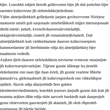
bïjre. Learohkh edtjieh lïeredh gellievoeten bïjre jïh dah joekehtsi bïjre
saemien kultuvresne jïh siebriedahkejieliedisnie.
Vïjhte almetjedåehkieh gellietjuetie jaepien govlesovveme Nöörjese
staatusem utnieh goh nasjonaale unnebelåhkoeh mijjen internasjonaale
dïedti mietie: judarh, kvenerh/daaroensåevmieladtjh,
skåajjesåevmieladtjh, romerh jïh romanialmetjh/taaterh. Dah
almetjidåehkieh leah viehkiehtamme daaroen kultuvreaerpiem
hammoedamme jïh lïerehtimmie edtja dej almetjidåehkiej bïjre
maahtoem vedtedh.
Aejkien tjïrrh daaroen siebriedahkem tsevtseme ovmessie straejmijste
jïh kultuvreaerpievuekijste. Tïjjesne gusnie åålmege lea jienebh
ektiedamme enn naan tïjje daan åvteli, jïh gusnie veartene lïhkebe
tjatnasåvva, gïelemaahtoeh jïh kultuvregoerkesh enn vihkielåbpoe
sjidtieh. Skuvle edtja dåarjoehtidh fïere guhten
identiteeteevtiedimmiem, learohkh jearsoes darjodh gusnie dah leah jïh
seamma aejkien dïhte edtja ektie aarvoeh buektedh mah daarpesjieh
gosse ektievoetem gaavnesjieh jïh aktanieh, jïh oksh rïhpestieh
veartanasse jïh båetije biejjide.