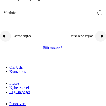
Vierhtieh
Evtebe sæjroe
Minngebe sæjroe
Bijjemassese
Om Udir
Kontakt oss
Presse
Nyhetsvarsel
English pages
Personvern