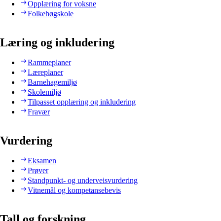
Opplæring for voksne
Folkehøgskole
Læring og inkludering
Rammeplaner
Læreplaner
Barnehagemiljø
Skolemiljø
Tilpasset opplæring og inkludering
Fravær
Vurdering
Eksamen
Prøver
Standpunkt- og underveisvurdering
Vitnemål og kompetansebevis
Tall og forskning