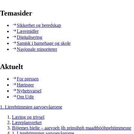
Temasider
Sikkerhet og beredskap
Læremidler
Digitalisering
Samisk i barnehage og skole
Nasjonale minoriteter
Aktuelt
For pressen
Høringer
Nyhetsvarsel
Om Udir
1. Lïerehtimmien aarvoevåarome
Læring og trivsel
Læreplanverket
Bijjemes bielie – aarvoeh jïh prinsihph maadthööhpehtimmesne
1. Lïerehtimmien aarvoevåarome