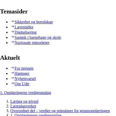
Temasider
Sikkerhet og beredskap
Læremidler
Digitalisering
Samisk i barnehage og skole
Nasjonale minoriteter
Aktuelt
For pressen
Høringer
Nyhetsvarsel
Om Udir
1. Opplæringens verdigrunnlag
Læring og trivsel
Læreplanverket
Overordnet del – verdier og prinsipper for grunnopplæringen
1. Opplæringens verdigrunnlag