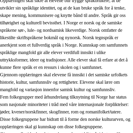
Opplæringen skal sikre at elevene blir trygge språkbrukere, at de
utvikler sin språklige identitet, og at de kan bruke språk for å tenke,
skape mening, kommunisere og knytte bånd til andre. Språk gir oss
tilhørighet og kulturell bevissthet. I Norge er norsk og de samiske
språkene sør-, lule- og nordsamisk likeverdige. Norsk omfatter de
likestilte skriftspråkene bokmål og nynorsk. Norsk tegnspråk er
anerkjent som et fullverdig språk i Norge. Kunnskap om samfunnets
språklige mangfold gir alle elever verdifull innsikt i ulike
uttrykksformer, ideer og tradisjoner. Alle elever skal få erfare at det å
kunne flere språk er en ressurs i skolen og i samfunnet.
Gjennom opplæringen skal elevene få innsikt i det samiske urfolkets
historie, kultur, samfunnsliv og rettigheter. Elevene skal lære om
mangfold og variasjon innenfor samisk kultur og samfunnsliv.
Fem folkegrupper med århundrelang tilknytning til Norge har status
som nasjonale minoriteter i tråd med våre internasjonale forpliktelser:
jøder, kvener/norskfinner, skogfinner, rom og romanifolket/tatere.
Disse folkegruppene har bidratt til å forme den norske kulturarven, og
opplæringen skal gi kunnskap om disse folkegruppene.