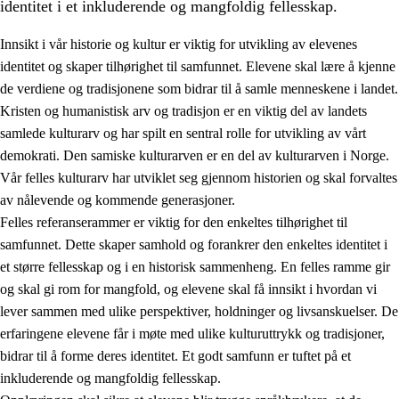
identitet i et inkluderende og mangfoldig fellesskap.
Innsikt i vår historie og kultur er viktig for utvikling av elevenes
identitet og skaper tilhørighet til samfunnet. Elevene skal lære å kjenne
1.
Opplæringens verdigrunnlag
de verdiene og tradisjonene som bidrar til å samle menneskene i landet.
Kristen og humanistisk arv og tradisjon er en viktig del av landets
1.1
Menneskeverdet
samlede kulturarv og har spilt en sentral rolle for utvikling av vårt
1.2
Identitet og kulturelt mangfold
demokrati. Den samiske kulturarven er en del av kulturarven i Norge.
Vår felles kulturarv har utviklet seg gjennom historien og skal forvaltes
1.3
Kritisk tenkning og etisk bevissthet
av nålevende og kommende generasjoner.
1.4
Skaperglede, engasjement og utforskertrang
Felles referanserammer er viktig for den enkeltes tilhørighet til
samfunnet. Dette skaper samhold og forankrer den enkeltes identitet i
1.5
Respekt for naturen og miljøbevissthet
et større fellesskap og i en historisk sammenheng. En felles ramme gir
1.6
Demokrati og medvirkning
og skal gi rom for mangfold, og elevene skal få innsikt i hvordan vi
lever sammen med ulike perspektiver, holdninger og livsanskuelser. De
erfaringene elevene får i møte med ulike kulturuttrykk og tradisjoner,
bidrar til å forme deres identitet. Et godt samfunn er tuftet på et
inkluderende og mangfoldig fellesskap.