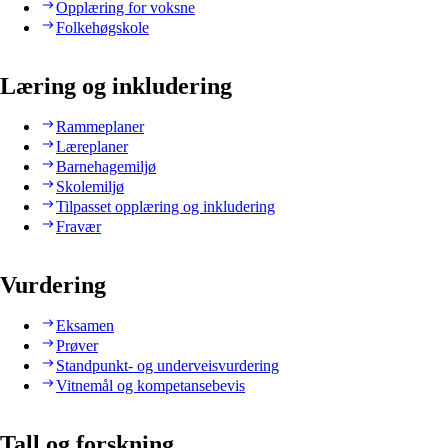
Opplæring for voksne
Folkehøgskole
Læring og inkludering
Rammeplaner
Læreplaner
Barnehagemiljø
Skolemiljø
Tilpasset opplæring og inkludering
Fravær
Vurdering
Eksamen
Prøver
Standpunkt- og underveisvurdering
Vitnemål og kompetansebevis
Tall og forskning