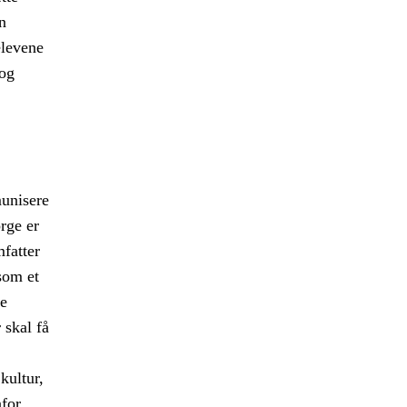
n
elevene
 og
munisere
orge er
fatter
som et
le
 skal få
kultur,
nfor