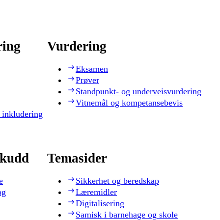
ring
Vurdering
Eksamen
Prøver
Standpunkt- og underveisvurdering
Vitnemål og kompetansebevis
 inkludering
skudd
Temasider
e
Sikkerhet og beredskap
og
Læremidler
Digitalisering
Samisk i barnehage og skole