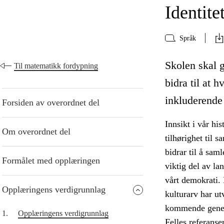
Identite
Språk
Skolen skal g
Til matematikk fordypning
bidra til at h
inkluderende
Forsiden av overordnet del
Innsikt i vår his
Om overordnet del
tilhørighet til 
bidrar til å sam
Formålet med opplæringen
viktig del av la
vårt demokrati. 
Opplæringens verdigrunnlag
kulturarv har ut
kommende gener
1.
Opplæringens verdigrunnlag
Felles referanse