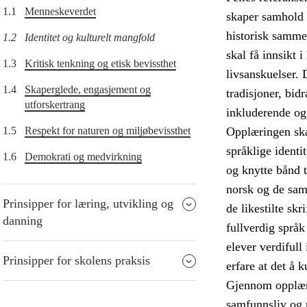
1.1
Menneskeverdet
skaper samhold o
historisk samme
1.2
Identitet og kulturelt mangfold
skal få innsikt 
1.3
Kritisk tenkning og etisk bevissthet
livsanskuelser. 
1.4
Skaperglede, engasjement og
tradisjoner, bidr
utforskertrang
inkluderende og
1.5
Respekt for naturen og miljøbevissthet
Opplæringen skal
språklige identi
1.6
Demokrati og medvirkning
og knytte bånd t
norsk og de sam
Prinsipper for læring, utvikling og
de likestilte sk
danning
fullverdig språ
elever verdifull 
Prinsipper for skolens praksis
erfare at det å 
Gjennom opplærin
samfunnsliv og 