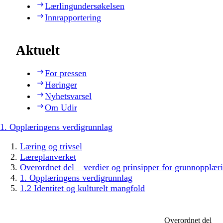
Lærlingundersøkelsen
Innrapportering
Aktuelt
For pressen
Høringer
Nyhetsvarsel
Om Udir
1. Opplæringens verdigrunnlag
Læring og trivsel
Læreplanverket
Overordnet del – verdier og prinsipper for grunnopplær
1. Opplæringens verdigrunnlag
1.2 Identitet og kulturelt mangfold
Overordnet del