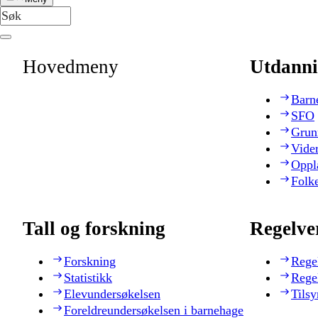
Hovedmeny
Utdanni
Barn
SFO
Grun
Vide
Oppl
Folk
Tall og forskning
Regelve
Forskning
Rege
Statistikk
Rege
Elevundersøkelsen
Tilsy
Foreldreundersøkelsen i barnehage