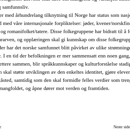
g samfunnsliv.
r med århundrelang tilknytning til Norge har status som nasj
åd med våre internasjonale forpliktelser: jøder, kvener/norskfin
og romanifolket/tatere. Disse folkegruppene har bidratt til å 
urarven, og opplæringen skal gi kunnskap om disse folkegrup
er har det norske samfunnet blitt påvirket av ulike strømning
r. I en tid der befolkningen er mer sammensatt enn noen gang
ettere sammen, blir språkkunnskaper og kulturforståelse stadi
n skal støtte utviklingen av den enkeltes identitet, gjøre eleve
tåsted, samtidig som den skal formidle felles verdier som tren
 mangfoldet, og åpne dører mot verden og framtiden.
e
Neste sid