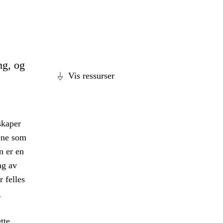
ng, og
Vis ressurser
 skaper
nene som
n er en
ng av
 felles
g
tte