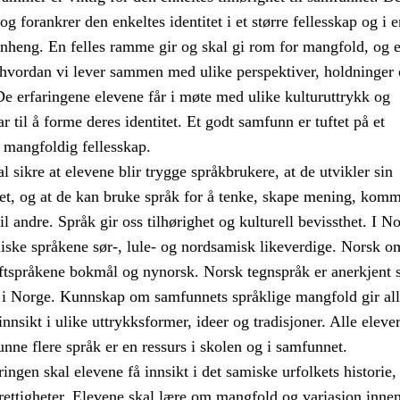
g forankrer den enkeltes identitet i et større fellesskap og i e
nheng. En felles ramme gir og skal gi rom for mangfold, og 
i hvordan vi lever sammen med ulike perspektiver, holdninger
De erfaringene elevene får i møte med ulike kulturuttrykk og
ar til å forme deres identitet. Et godt samfunn er tuftet på et
 mangfoldig fellesskap.
 sikre at elevene blir trygge språkbrukere, at de utvikler sin
tet, og at de kan bruke språk for å tenke, skape mening, kom
il andre. Språk gir oss tilhørighet og kulturell bevissthet. I N
iske språkene sør-, lule- og nordsamisk likeverdige. Norsk om
riftspråkene bokmål og nynorsk. Norsk tegnspråk er anerkjent 
k i Norge. Kunnskap om samfunnets språklige mangfold gir al
innsikt i ulike uttrykksformer, ideer og tradisjoner. Alle elever
kunne flere språk er en ressurs i skolen og i samfunnet.
gen skal elevene få innsikt i det samiske urfolkets historie, 
rettigheter. Elevene skal lære om mangfold og variasjon inne