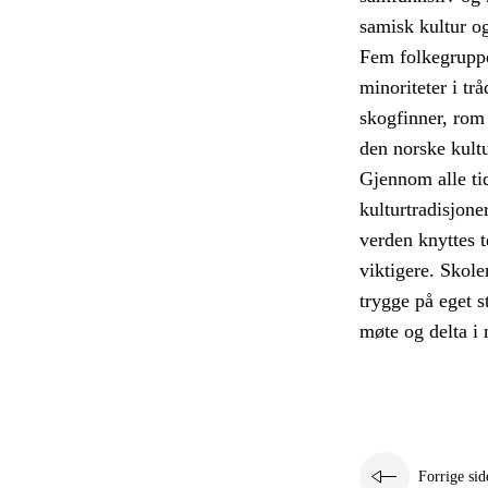
samisk kultur o
Fem folkegruppe
minoriteter i tr
skogfinner, rom 
den norske kult
Gjennom alle tid
kulturtradisjone
verden knyttes t
viktigere. Skole
trygge på eget s
møte og delta i
Forrige sid