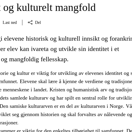
t og kulturelt mangfold
Last ned
Del
i elevene historisk og kulturell innsikt og forankri
ver elev kan ivareta og utvikle sin identitet i et
 og mangfoldig fellesskap.
torie og kultur er viktig for utvikling av elevenes identitet og
samfunnet. Elevene skal lære å kjenne de verdiene og tradisjo
le menneskene i landet. Kristen og humanistisk arv og tradisjo
ndets samlede kulturarv og har spilt en sentral rolle for utvikli
Den samiske kulturarven er en del av kulturarven i Norge. Vår
viklet seg gjennom historien og skal forvaltes av nålevende o
asjoner.
rammer er viktig for den enkeltes tilhørighet til samfunnet. De