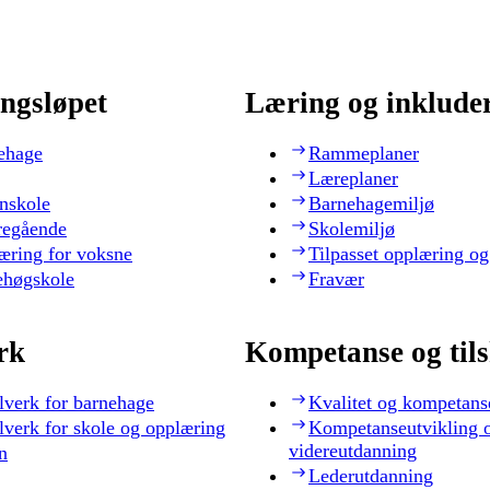
ngsløpet
Læring og inklude
ehage
Rammeplaner
Læreplaner
nskole
Barnehagemiljø
regående
Skolemiljø
æring for voksne
Tilpasset opplæring og
ehøgskole
Fravær
rk
Kompetanse og til
lverk for barnehage
Kvalitet og kompetans
lverk for skole og opplæring
Kompetanseutvikling 
videreutdanning
n
Lederutdanning