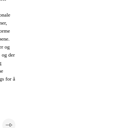
onale
ner,
forme
pene.
er og
, og der
g
ne
gs for å
e