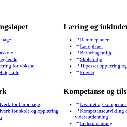
ngsløpet
Læring og inklude
ehage
Rammeplaner
Læreplaner
nskole
Barnehagemiljø
regående
Skolemiljø
æring for voksne
Tilpasset opplæring og
ehøgskole
Fravær
rk
Kompetanse og til
lverk for barnehage
Kvalitet og kompetans
lverk for skole og opplæring
Kompetanseutvikling 
videreutdanning
n
Lederutdanning