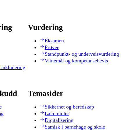
ring
Vurdering
Eksamen
Prøver
Standpunkt- og underveisvurdering
Vitnemål og kompetansebevis
 inkludering
skudd
Temasider
e
Sikkerhet og beredskap
og
Læremidler
Digitalisering
Samisk i barnehage og skole