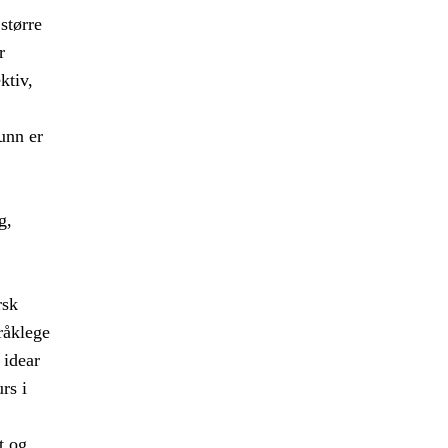
større
r
ktiv,
funn er
g,
rsk
råklege
 idear
rs i
t og