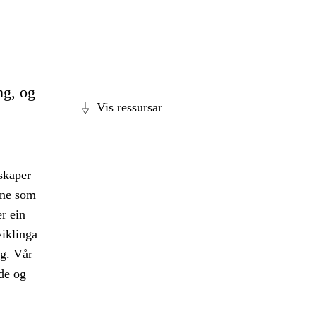
ng, og
Vis ressursar
 skaper
ane som
r ein
viklinga
eg. Vår
nde og