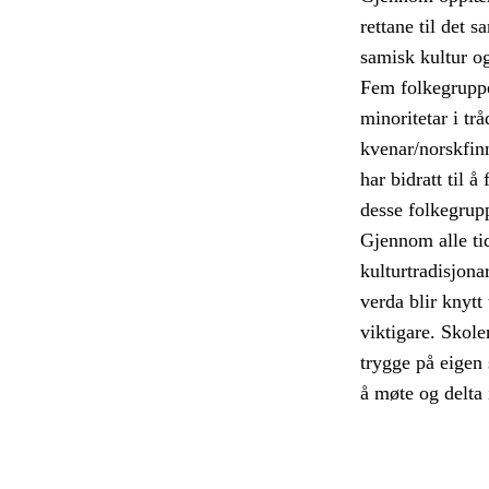
rettane til det 
samisk kultur o
Fem folkegruppe
minoritetar i tr
kvenar/norskfin
har bidratt til 
desse folkegrup
Gjennom alle tid
kulturtradisjona
verda blir knytt
viktigare. Skole
trygge på eigen 
å møte og delta