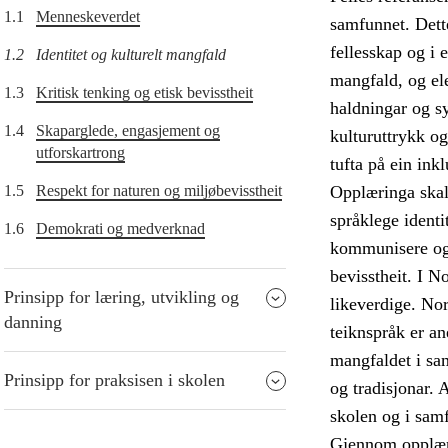
1.1
Menneskeverdet
samfunnet. Dette
fellesskap og i 
1.2
Identitet og kulturelt mangfald
mangfald, og ele
1.3
Kritisk tenking og etisk bevisstheit
haldningar og sy
1.4
Skaparglede, engasjement og
kulturuttrykk og
utforskartrong
tufta på ein ink
1.5
Respekt for naturen og miljøbevisstheit
Opplæringa skal 
språklege identi
1.6
Demokrati og medverknad
kommunisere og k
bevisstheit. I N
Prinsipp for læring, utvikling og
likeverdige. Nor
danning
teiknspråk er a
mangfaldet i sam
Prinsipp for praksisen i skolen
og tradisjonar. A
skolen og i sam
Gjennom opplærin