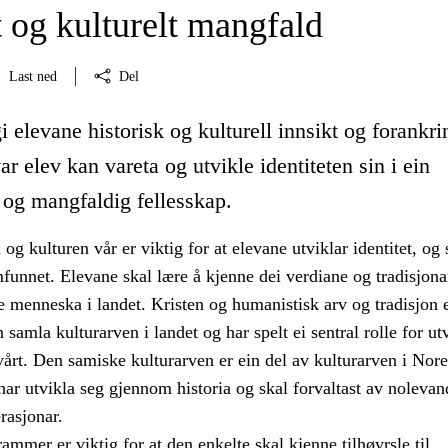
t og kulturelt mangfald
Last ned
Del
i elevane historisk og kulturell innsikt og forankri
var elev kan vareta og utvikle identiteten sin i ein
 og mangfaldig fellesskap.
a og kulturen vår er viktig for at elevane utviklar identitet, og
amfunnet. Elevane skal lære å kjenne dei verdiane og tradisjon
le menneska i landet. Kristen og humanistisk arv og tradisjon e
 samla kulturarven i landet og har spelt ei sentral rolle for ut
årt. Den samiske kulturarven er ein del av kulturarven i Nor
 har utvikla seg gjennom historia og skal forvaltast av noleva
asjonar.
rammer er viktig for at den enkelte skal kjenne tilhøyrsle til