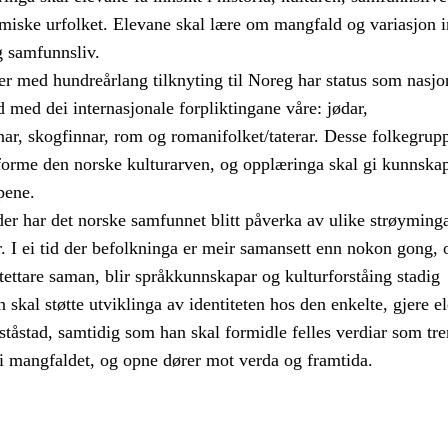
samiske urfolket. Elevane skal lære om mangfald og variasjon 
g samfunnsliv.
r med hundreårlang tilknyting til Noreg har status som nasjo
åd med dei internasjonale forpliktingane våre: jødar,
nar, skogfinnar, rom og romanifolket/taterar. Desse folkegrup
å forme den norske kulturarven, og opplæringa skal gi kunnsk
pene.
er har det norske samfunnet blitt påverka av ulike strøyming
r. I ei tid der befolkninga er meir samansett enn nokon gong, 
 tettare saman, blir språkkunnskapar og kulturforståing stadig
n skal støtte utviklinga av identiteten hos den enkelte, gjere e
ståstad, samtidig som han skal formidle felles verdiar som tre
 i mangfaldet, og opne dører mot verda og framtida.