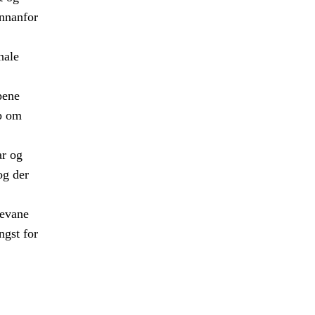
innanfor
nale
pene
ap om
ar og
og der
levane
ngst for