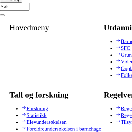
Hovedmeny
Utdanni
Barn
SFO
Grun
Vide
Oppl
Folk
Tall og forskning
Regelve
Forskning
Rege
Statistikk
Rege
Elevundersøkelsen
Tilsy
Foreldreundersøkelsen i barnehage