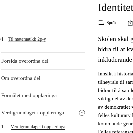
Identite
Språk
Skolen skal g
Til matematikk 2p-y
bidra til at k
inkluderande
Forsida overordna del
Innsikt i histori
Om overordna del
tilhøyrsle til s
bidrar til å sam
Formålet med opplæringa
viktig del av den
av demokratiet v
Verdigrunnlaget i opplæringa
felles kulturarv
kommande gener
1.
Verdigrunnlaget i opplæringa
Felles referanse