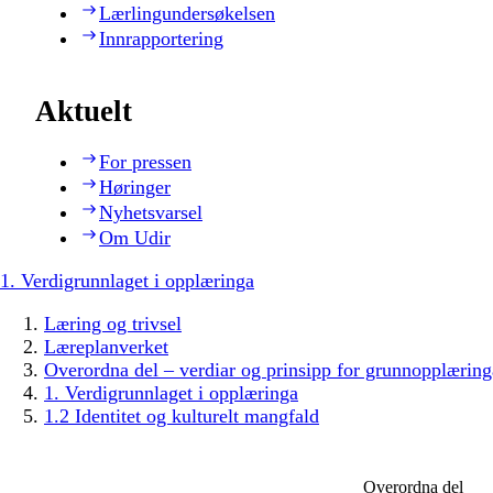
Lærlingundersøkelsen
Innrapportering
Aktuelt
For pressen
Høringer
Nyhetsvarsel
Om Udir
1. Verdigrunnlaget i opplæringa
Læring og trivsel
Læreplanverket
Overordna del – verdiar og prinsipp for grunnopplæring
1. Verdigrunnlaget i opplæringa
1.2 Identitet og kulturelt mangfald
Overordna del