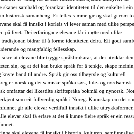
 skaper samhald og forankrar identiteten til den enkelte i ein 
ein historisk samanheng. Ei felles ramme gir og skal gi rom fo
vane skal få innsikt i korleis vi lever saman med ulike perspe
n på livet. Dei erfaringane elevane får i møte med ulike
 tradisjonar, bidrar til å forme identiteten deira. Eit godt sam
luderande og mangfaldig fellesskap.
sikre at elevane blir trygge språkbrukarar, at dei utviklar den
teten sin, og at dei kan bruke språk for å tenkje, skape meinin
nyte band til andre. Språk gir oss tilhøyrsle og kulturell
oreg er norsk og dei samiske språka sør-, lule- og nordsamisk
sk omfattar dei likestilte skriftspråka bokmål og nynorsk. No
nerkjent som eit fullverdig språk i Noreg. Kunnskap om det sp
funnet gir alle elevar verdifull innsikt i ulike uttrykksformer,
lle elevar skal få erfare at det å kunne fleire språk er ein ressu
funnet.
ga skal elevane få innsikt i historia, kulturen, samfunnslive