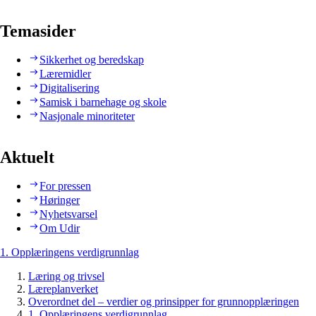
Temasider
Sikkerhet og beredskap
Læremidler
Digitalisering
Samisk i barnehage og skole
Nasjonale minoriteter
Aktuelt
For pressen
Høringer
Nyhetsvarsel
Om Udir
1. Opplæringens verdigrunnlag
Læring og trivsel
Læreplanverket
Overordnet del – verdier og prinsipper for grunnopplæringen
1. Opplæringens verdigrunnlag