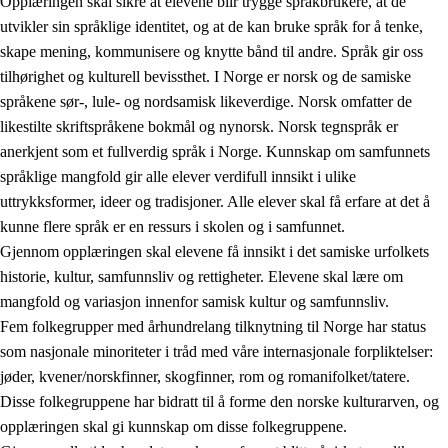
Opplæringen skal sikre at elevene blir trygge språkbrukere, at de
utvikler sin språklige identitet, og at de kan bruke språk for å tenke,
skape mening, kommunisere og knytte bånd til andre. Språk gir oss
tilhørighet og kulturell bevissthet. I Norge er norsk og de samiske
språkene sør-, lule- og nordsamisk likeverdige. Norsk omfatter de
likestilte skriftspråkene bokmål og nynorsk. Norsk tegnspråk er
anerkjent som et fullverdig språk i Norge. Kunnskap om samfunnets
språklige mangfold gir alle elever verdifull innsikt i ulike
uttrykksformer, ideer og tradisjoner. Alle elever skal få erfare at det å
kunne flere språk er en ressurs i skolen og i samfunnet.
Gjennom opplæringen skal elevene få innsikt i det samiske urfolkets
historie, kultur, samfunnsliv og rettigheter. Elevene skal lære om
mangfold og variasjon innenfor samisk kultur og samfunnsliv.
Fem folkegrupper med århundrelang tilknytning til Norge har status
som nasjonale minoriteter i tråd med våre internasjonale forpliktelser:
jøder, kvener/norskfinner, skogfinner, rom og romanifolket/tatere.
Disse folkegruppene har bidratt til å forme den norske kulturarven, og
opplæringen skal gi kunnskap om disse folkegruppene.