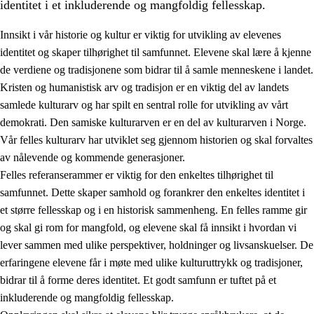
identitet i et inkluderende og mangfoldig fellesskap.
Innsikt i vår historie og kultur er viktig for utvikling av elevenes
identitet og skaper tilhørighet til samfunnet. Elevene skal lære å kjenne
1.
Opplæringens verdigrunnlag
de verdiene og tradisjonene som bidrar til å samle menneskene i landet.
Kristen og humanistisk arv og tradisjon er en viktig del av landets
1.1
Menneskeverdet
samlede kulturarv og har spilt en sentral rolle for utvikling av vårt
1.2
Identitet og kulturelt mangfold
demokrati. Den samiske kulturarven er en del av kulturarven i Norge.
Vår felles kulturarv har utviklet seg gjennom historien og skal forvaltes
1.3
Kritisk tenkning og etisk bevissthet
av nålevende og kommende generasjoner.
1.4
Skaperglede, engasjement og utforskertrang
Felles referanserammer er viktig for den enkeltes tilhørighet til
samfunnet. Dette skaper samhold og forankrer den enkeltes identitet i
1.5
Respekt for naturen og miljøbevissthet
et større fellesskap og i en historisk sammenheng. En felles ramme gir
1.6
Demokrati og medvirkning
og skal gi rom for mangfold, og elevene skal få innsikt i hvordan vi
lever sammen med ulike perspektiver, holdninger og livsanskuelser. De
erfaringene elevene får i møte med ulike kulturuttrykk og tradisjoner,
bidrar til å forme deres identitet. Et godt samfunn er tuftet på et
inkluderende og mangfoldig fellesskap.