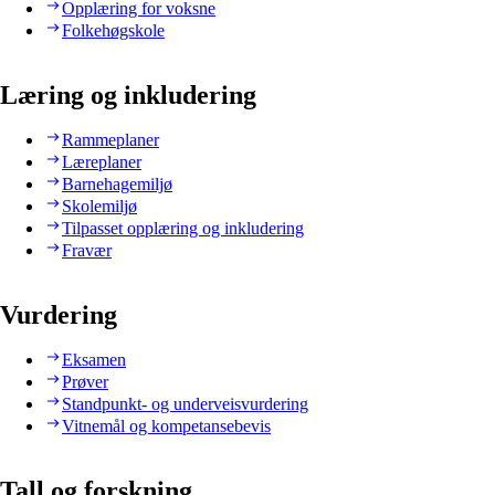
Opplæring for voksne
Folkehøgskole
Læring og inkludering
Rammeplaner
Læreplaner
Barnehagemiljø
Skolemiljø
Tilpasset opplæring og inkludering
Fravær
Vurdering
Eksamen
Prøver
Standpunkt- og underveisvurdering
Vitnemål og kompetansebevis
Tall og forskning