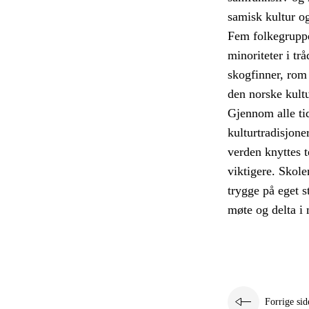
samisk kultur o
Fem folkegruppe
minoriteter i tr
skogfinner, rom 
den norske kult
Gjennom alle tid
kulturtradisjone
verden knyttes t
viktigere. Skole
trygge på eget s
møte og delta i
Forrige sid