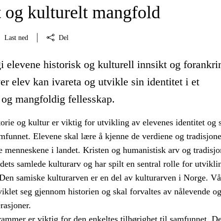
t og kulturelt mangfold
Last ned
Del
i elevene historisk og kulturell innsikt og forankri
ver elev kan ivareta og utvikle sin identitet i et
 og mangfoldig fellesskap.
torie og kultur er viktig for utvikling av elevenes identitet og
samfunnet. Elevene skal lære å kjenne de verdiene og tradisjo
le menneskene i landet. Kristen og humanistisk arv og tradisjo
ndets samlede kulturarv og har spilt en sentral rolle for utvikli
Den samiske kulturarven er en del av kulturarven i Norge. Vår
viklet seg gjennom historien og skal forvaltes av nålevende o
asjoner.
rammer er viktig for den enkeltes tilhørighet til samfunnet. De