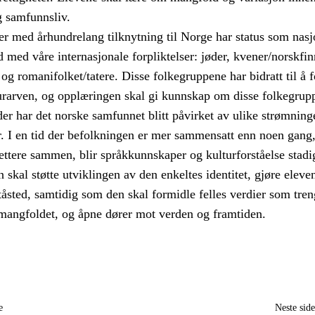
g samfunnsliv.
r med århundrelang tilknytning til Norge har status som nasj
åd med våre internasjonale forpliktelser: jøder, kvener/norskfin
og romanifolket/tatere. Disse folkegruppene har bidratt til å 
urarven, og opplæringen skal gi kunnskap om disse folkegrup
er har det norske samfunnet blitt påvirket av ulike strømning
r. I en tid der befolkningen er mer sammensatt enn noen gang
ettere sammen, blir språkkunnskaper og kulturforståelse stadi
n skal støtte utviklingen av den enkeltes identitet, gjøre eleve
tåsted, samtidig som den skal formidle felles verdier som tren
 mangfoldet, og åpne dører mot verden og framtiden.
e
Neste sid