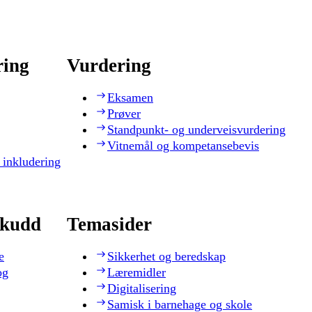
ring
Vurdering
Eksamen
Prøver
Standpunkt- og underveisvurdering
Vitnemål og kompetansebevis
 inkludering
skudd
Temasider
e
Sikkerhet og beredskap
og
Læremidler
Digitalisering
Samisk i barnehage og skole