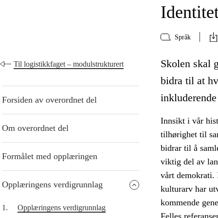
Identite
Språk
Skolen skal g
Til logistikkfaget – modulstrukturert
bidra til at h
inkluderende
Forsiden av overordnet del
Innsikt i vår his
Om overordnet del
tilhørighet til 
bidrar til å sam
Formålet med opplæringen
viktig del av la
vårt demokrati. 
Opplæringens verdigrunnlag
kulturarv har ut
kommende gener
1.
Opplæringens verdigrunnlag
Felles referanse