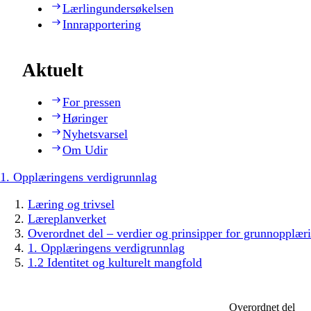
Lærlingundersøkelsen
Innrapportering
Aktuelt
For pressen
Høringer
Nyhetsvarsel
Om Udir
1. Opplæringens verdigrunnlag
Læring og trivsel
Læreplanverket
Overordnet del – verdier og prinsipper for grunnopplær
1. Opplæringens verdigrunnlag
1.2 Identitet og kulturelt mangfold
Overordnet del