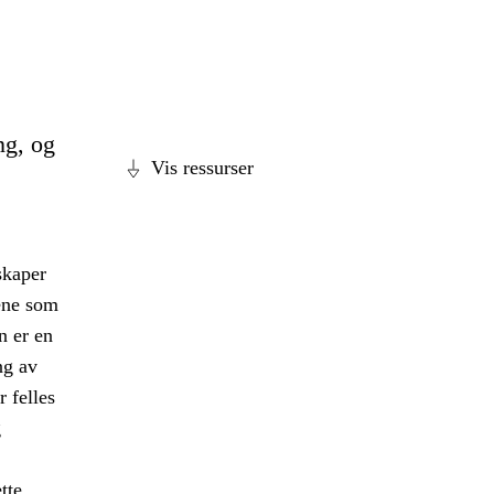
ng, og
Vis ressurser
 skaper
nene som
n er en
ng av
 felles
g
tte