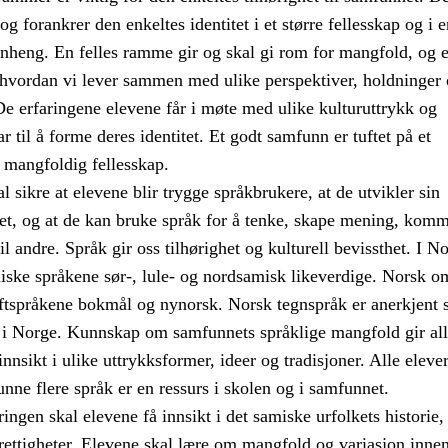
g forankrer den enkeltes identitet i et større fellesskap og i e
nheng. En felles ramme gir og skal gi rom for mangfold, og 
i hvordan vi lever sammen med ulike perspektiver, holdninger
De erfaringene elevene får i møte med ulike kulturuttrykk og
ar til å forme deres identitet. Et godt samfunn er tuftet på et
 mangfoldig fellesskap.
 sikre at elevene blir trygge språkbrukere, at de utvikler sin
tet, og at de kan bruke språk for å tenke, skape mening, kom
il andre. Språk gir oss tilhørighet og kulturell bevissthet. I N
iske språkene sør-, lule- og nordsamisk likeverdige. Norsk om
riftspråkene bokmål og nynorsk. Norsk tegnspråk er anerkjent 
k i Norge. Kunnskap om samfunnets språklige mangfold gir al
innsikt i ulike uttrykksformer, ideer og tradisjoner. Alle elever
kunne flere språk er en ressurs i skolen og i samfunnet.
gen skal elevene få innsikt i det samiske urfolkets historie, 
rettigheter. Elevene skal lære om mangfold og variasjon inne