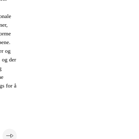
onale
ner,
forme
pene.
er og
, og der
g
ne
gs for å
e