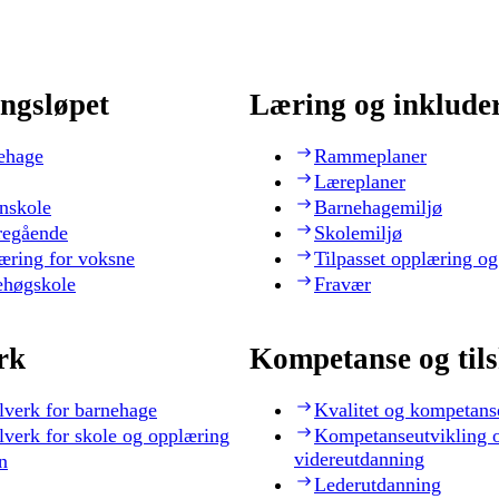
ngsløpet
Læring og inklude
ehage
Rammeplaner
Læreplaner
nskole
Barnehagemiljø
regående
Skolemiljø
æring for voksne
Tilpasset opplæring og
ehøgskole
Fravær
rk
Kompetanse og til
lverk for barnehage
Kvalitet og kompetans
lverk for skole og opplæring
Kompetanseutvikling 
videreutdanning
n
Lederutdanning