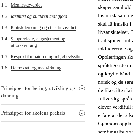
1.1
Menneskeverdet
skaper samhold o
historisk samme
1.2
Identitet og kulturelt mangfold
skal få innsikt 
1.3
Kritisk tenkning og etisk bevissthet
livsanskuelser. 
1.4
Skaperglede, engasjement og
tradisjoner, bidr
utforskertrang
inkluderende og
1.5
Respekt for naturen og miljøbevissthet
Opplæringen skal
språklige identi
1.6
Demokrati og medvirkning
og knytte bånd t
norsk og de sam
Prinsipper for læring, utvikling og
de likestilte sk
danning
fullverdig språ
elever verdifull 
Prinsipper for skolens praksis
erfare at det å 
Gjennom opplærin
samfunnsliv og 