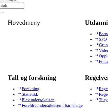
Hovedmeny
Utdanni
Barn
SFO
Grun
Vide
Oppl
Folk
Tall og forskning
Regelve
Forskning
Rege
Statistikk
Rege
Elevundersøkelsen
Tilsy
Foreldreundersøkelsen i barnehage