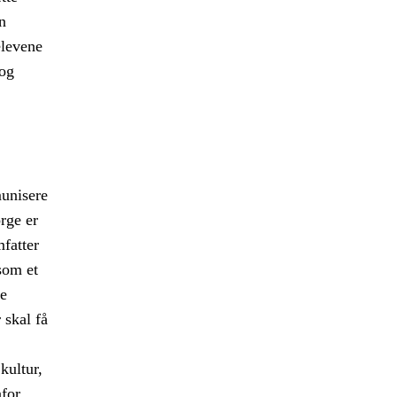
n
elevene
 og
munisere
orge er
fatter
som et
le
 skal få
kultur,
nfor