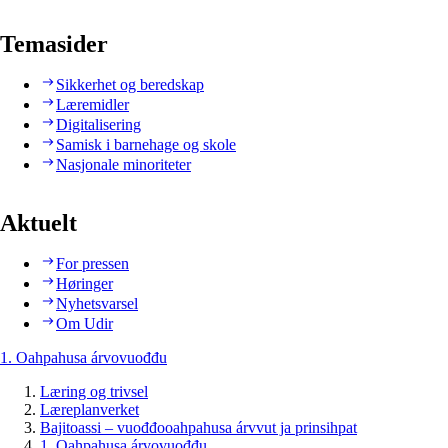
Temasider
Sikkerhet og beredskap
Læremidler
Digitalisering
Samisk i barnehage og skole
Nasjonale minoriteter
Aktuelt
For pressen
Høringer
Nyhetsvarsel
Om Udir
1. Oahpahusa árvovuođđu
Læring og trivsel
Læreplanverket
Bajitoassi – vuođđooahpahusa árvvut ja prinsihpat
1. Oahpahusa árvovuođđu