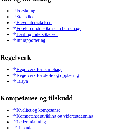
Forskning
Statistikk
Elevundersøkelsen
Foreldreundersøkelsen i barnehage
Lærlingundersøkelsen
Innrapportering
Regelverk
Regelverk for barnehage
Regelverk for skole og opplæring
Tilsyn
Kompetanse og tilskudd
Kvalitet og kompetanse
Kompetanseutvikling og videreutdanning
Lederutdanning
Tilskudd