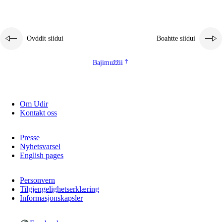
Ovddit siidui
Boahtte siidui
Bajimužžii
Om Udir
Kontakt oss
Presse
Nyhetsvarsel
English pages
Personvern
Tilgjengelighetserklæring
Informasjonskapsler