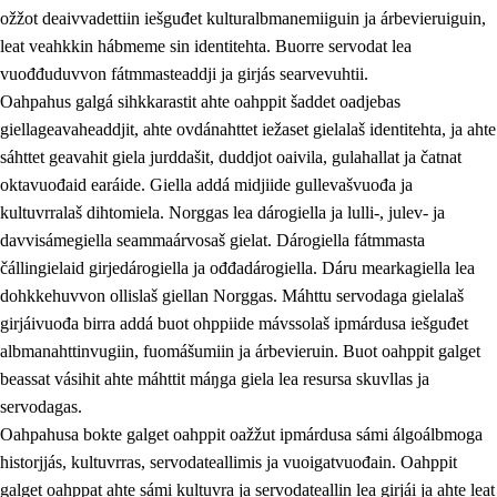
ožžot deaivvadettiin iešguđet kulturalbmanemiiguin ja árbevieruiguin,
leat veahkkin hábmeme sin identitehta. Buorre servodat lea
vuođđuduvvon fátmmasteaddji ja girjás searvevuhtii.
Oahpahus galgá sihkkarastit ahte oahppit šaddet oadjebas
giellageavaheaddjit, ahte ovdánahttet iežaset gielalaš identitehta, ja ahte
sáhttet geavahit giela jurddašit, duddjot oaivila, gulahallat ja čatnat
oktavuođaid earáide. Giella addá midjiide gullevašvuođa ja
kultuvrralaš dihtomiela. Norggas lea dárogiella ja lulli-, julev- ja
davvisámegiella seammaárvosaš gielat. Dárogiella fátmmasta
čállingielaid girjedárogiella ja ođđadárogiella. Dáru mearkagiella lea
dohkkehuvvon ollislaš giellan Norggas. Máhttu servodaga gielalaš
girjáivuođa birra addá buot ohppiide mávssolaš ipmárdusa iešguđet
albmanahttinvugiin, fuomášumiin ja árbevieruin. Buot oahppit galget
beassat vásihit ahte máhttit máŋga giela lea resursa skuvllas ja
servodagas.
Oahpahusa bokte galget oahppit oažžut ipmárdusa sámi álgoálbmoga
historjjás, kultuvrras, servodateallimis ja vuoigatvuođain. Oahppit
galget oahppat ahte sámi kultuvra ja servodateallin lea girjái ja ahte leat