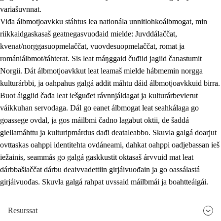
variašuvnnat.
Viđa álbmotjoavkku stáhtus lea nationála unnitlohkoálbmogat, min
riikkaidgaskasaš geatnegasvuođaid mielde: Juvddálaččat,
kvenat/norggasuopmelaččat, vuovdesuopmelaččat, romat ja
romániálbmot/táhterat. Sis leat máŋggaid čuđiid jagiid čanastumit
Norgii. Dát álbmotjoavkkut leat leamaš mielde hábmemin norgga
kulturárbbi, ja oahpahus galgá addit máhtu dáid álbmotjoavkkuid birra.
Buot áiggiid čađa leat iešguđet rávnnjáldagat ja kulturárbevierut
váikkuhan servodaga. Dál go eanet álbmogat leat seahkálaga go
goassege ovdal, ja gos máilbmi čadno lagabut oktii, de šaddá
giellamáhttu ja kulturipmárdus dađi deaŧaleabbo. Skuvla galgá doarjut
ovttaskas oahppi identitehta ovdáneami, dahkat oahppi oadjebassan ieš
iežainis, seammás go galgá gaskkustit oktasaš árvvuid mat leat
dárbbašlaččat dárbu deaivvadettiin girjáivuođain ja go oassálastá
girjáivuođas. Skuvla galgá rahpat uvssaid máilbmái ja boahtteáigái.
Resurssat