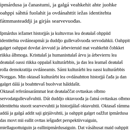
ipmárdusa ja čanastumi, ja galgá veahkehit ahte juohke
oahppi sáhttá fuolahit ja ovdánahttit iežas identitehta
fátmmasteaddji ja girjás searvevuođas.
Ipmárdus iežamet historjjás ja kultuvrras lea deaŧalaš ohppiid
1.
Oahpahusa árvovuođđu
identitehta ovdáneapmái ja duddjo gullevašvuođa servodahkii. Oahppit
galget oahppat dovdat árvvuid ja árbevieruid mat veahkehit čohkket
1.1
Olmmošárvu
riikka álbmoga. Kristtalaš ja humanisttalaš árvu ja árbevierru lea
1.2
Identitehta ja kultuvrralaš girjáivuohta
deaŧalaš oassi riikka oppalaš kulturárbbis, ja das lea leamaš deaŧalaš
rolla demokratiija ovdáneamis. Sámi kulturárbi lea oassi kulturárbbis
1.3
Kritihkalaš jurddašeapmi ja ehtalaš diđolašvuohta
Norggas. Min oktasaš kulturárbi lea ovdánahtton historjjá čađa ja dan
1.4
Hutkanillu, beroštupmi ja suokkardanhuovva
galget dálá ja boahttevaš buolvvat hálddašit.
Oktasaš referánsarámmat leat deaŧalaččat ovttaskas olbmo
1.5
Luondduákten ja birasdiđolašvuohta
servodatgullevašvuhtii. Dát duddjo oktavuođa ja čatná ovttaskas olbmo
1.6
Demokratiija ja mielváikkuheapmi
identitehta stuorit searvevuhtii ja historjjálaš oktavuhtii. Oktasaš rámma
addá ja galgá addit saji girjáivuhtii, ja oahppit galget oažžut ipmárdusa
das movt mii eallit ovttas iešguđet perspektiivvaiguin,
miellaguottuiguin ja eallinipmárdusaiguin. Dat vásáhusat maid oahppit