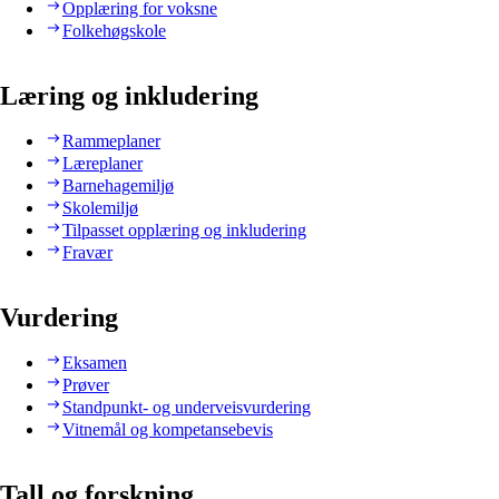
Opplæring for voksne
Folkehøgskole
Læring og inkludering
Rammeplaner
Læreplaner
Barnehagemiljø
Skolemiljø
Tilpasset opplæring og inkludering
Fravær
Vurdering
Eksamen
Prøver
Standpunkt- og underveisvurdering
Vitnemål og kompetansebevis
Tall og forskning