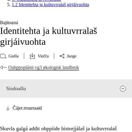
1.2 Identitehta ja kultuvrralaš girjáivuohta
Bajitoassi
Identitehta ja kultuvrralaš
girjáivuohta
Giella
Viečča
Juoge
Oahppoplánii vg3 økologisk landbruk
Sisdoallu
Čájet resurssaid
Skuvla galgá addit ohppiide historjjálaš ja kultuvrralaš