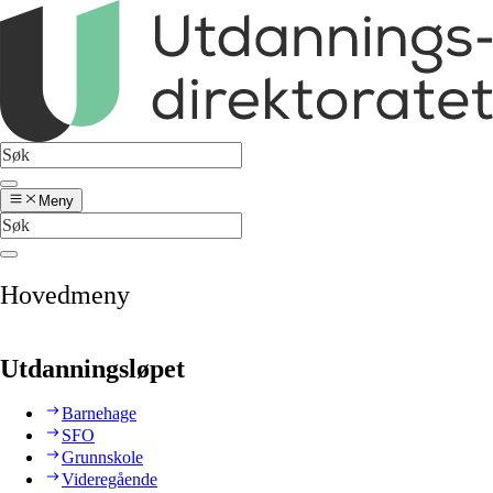
Meny
Hovedmeny
Utdanningsløpet
Barnehage
SFO
Grunnskole
Videregående