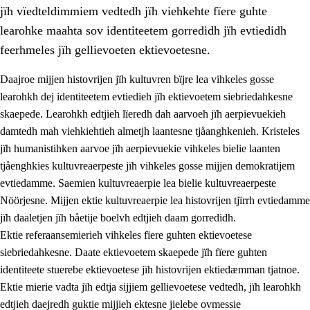
jïh vïedteldimmiem vedtedh jïh viehkehte fïere guhte
learohke maahta sov identiteetem gorredidh jïh evtiedidh
feerhmeles jïh gellievoeten ektievoetesne.
Daajroe mijjen histovrijen jïh kultuvren bïjre lea vihkeles gosse
1.
Lïerehtimmien aarvoevåarome
learohkh dej identiteetem evtiedieh jïh ektievoetem siebriedahkesne
skaepede. Learohkh edtjieh lïeredh dah aarvoeh jïh aerpievuekieh
1.1
Almetjeaarvoe
damtedh mah viehkiehtieh almetjh laantesne tjåanghkenieh. Kristeles
1.2
Identiteete jïh kulturellen gellievoete
jïh humanistihken aarvoe jïh aerpievuekie vihkeles bielie laanten
tjåenghkies kultuvreaerpeste jïh vihkeles gosse mijjen demokratijem
1.3
Laejhtehks ussjedimmie jïh etihkeles vuajnoe
evtiedamme. Saemien kultuvreaerpie lea bielie kultuvreaerpeste
1.4
Skaepiedimmievoeteaavoe, eadtjohkevoete jïh
Nöörjesne. Mijjen ektie kultuvreaerpie lea histovrijen tjïrrh evtiedamme
goerehtimmievæljoe
jïh daaletjen jïh båetije boelvh edtjieh daam gorredidh.
Ektie referaansemierieh vihkeles fïere guhten ektievoetese
1.5
Eatnemem krööhkestidh jïh byjresegoerkesevoete
siebriedahkesne. Daate ektievoetem skaepede jïh fïere guhten
1.6
Demokratije jïh meatanårrome
identiteete stuerebe ektievoetese jïh histovrijen ektiedæmman tjatnoe.
Ektie mierie vadta jïh edtja sijjiem gellievoetese vedtedh, jïh learohkh
edtjieh daejredh guktie mijjieh ektesne jielebe ovmessie