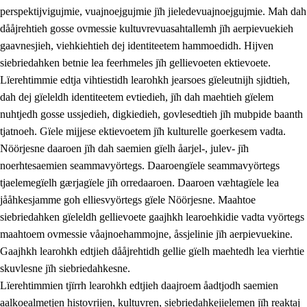
perspektijvigujmie, vuajnoejgujmie jïh jieledevuajnoejgujmie. Mah dah
dååjrehtieh gosse ovmessie kultuvrevuasahtallemh jïh aerpievuekieh
gaavnesjieh, viehkiehtieh dej identiteetem hammoedidh. Hijven
siebriedahken betnie lea feerhmeles jïh gellievoeten ektievoete.
Lïerehtimmie edtja vihtiestidh learohkh jearsoes gïeleutnijh sjidtieh,
dah dej gïeleldh identiteetem evtiedieh, jïh dah maehtieh gïelem
nuhtjedh gosse ussjedieh, digkiedieh, govlesedtieh jïh mubpide baanth
tjatnoeh. Gïele mijjese ektievoetem jïh kulturelle goerkesem vadta.
Nöörjesne daaroen jïh dah saemien gïelh åarjel-, julev- jïh
noerhtesaemien seammavyörtegs. Daaroengïele seammavyörtegs
tjaelemegïelh gærjagïele jïh orredaaroen. Daaroen væhtagïele lea
jååhkesjamme goh elliesvyörtegs gïele Nöörjesne. Maahtoe
siebriedahken gïeleldh gellievoete gaajhkh learoehkidie vadta vyörtegs
maahtoem ovmessie våajnoehammojne, åssjelinie jïh aerpievuekine.
Gaajhkh learohkh edtjieh dååjrehtidh gellie gïelh maehtedh lea vierhtie
skuvlesne jïh siebriedahkesne.
Lïerehtimmien tjïrrh learohkh edtjieh daajroem åadtjodh saemien
aalkoealmetjen histovrijen, kultuvren, siebriedahkejielemen jïh reaktaj