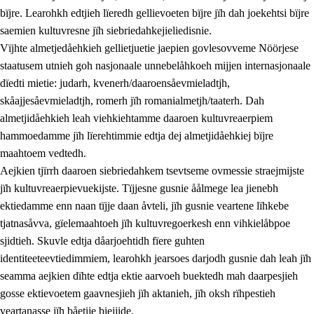
bïjre. Learohkh edtjieh lïeredh gellievoeten bïjre jïh dah joekehtsi bïjre
saemien kultuvresne jïh siebriedahkejieliedisnie.
Vïjhte almetjedåehkieh gellietjuetie jaepien govlesovveme Nöörjese
staatusem utnieh goh nasjonaale unnebelåhkoeh mijjen internasjonaale
dïedti mietie: judarh, kvenerh/daaroensåevmieladtjh,
skåajjesåevmieladtjh, romerh jïh romanialmetjh/taaterh. Dah
almetjidåehkieh leah viehkiehtamme daaroen kultuvreaerpiem
hammoedamme jïh lïerehtimmie edtja dej almetjidåehkiej bïjre
maahtoem vedtedh.
Aejkien tjïrrh daaroen siebriedahkem tsevtseme ovmessie straejmijste
jïh kultuvreaerpievuekijste. Tïjjesne gusnie åålmege lea jienebh
ektiedamme enn naan tïjje daan åvteli, jïh gusnie veartene lïhkebe
tjatnasåvva, gïelemaahtoeh jïh kultuvregoerkesh enn vihkielåbpoe
sjidtieh. Skuvle edtja dåarjoehtidh fïere guhten
identiteeteevtiedimmiem, learohkh jearsoes darjodh gusnie dah leah jïh
seamma aejkien dïhte edtja ektie aarvoeh buektedh mah daarpesjieh
gosse ektievoetem gaavnesjieh jïh aktanieh, jïh oksh rïhpestieh
veartanasse jïh båetije biejjide.