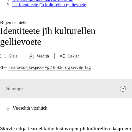
1.2 Identiteete jïh kulturellen gellievoete
Bijjemes bielie
Identiteete jïh kulturellen
gellievoete
Gïele
Veedtjh
Juekieh
Learoesoejkesjasse vg2 kokk- og servitørfag
Sisvege
Vuesehth vierhtieh
Skuvle edtja learoehkidie histovrijen jïh kulturellen daajroem