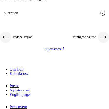
Vierhtieh
Evtebe sæjroe
Minngebe sæjroe
Bijjemassese
Om Udir
Kontakt oss
Presse
Nyhetsvarsel
English pages
Personvern