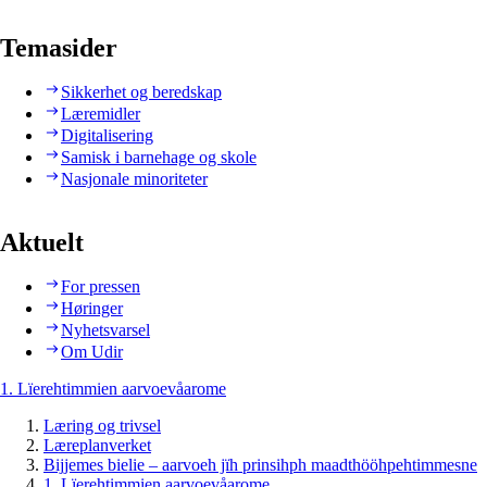
Temasider
Sikkerhet og beredskap
Læremidler
Digitalisering
Samisk i barnehage og skole
Nasjonale minoriteter
Aktuelt
For pressen
Høringer
Nyhetsvarsel
Om Udir
1. Lïerehtimmien aarvoevåarome
Læring og trivsel
Læreplanverket
Bijjemes bielie – aarvoeh jïh prinsihph maadthööhpehtimmesne
1. Lïerehtimmien aarvoevåarome