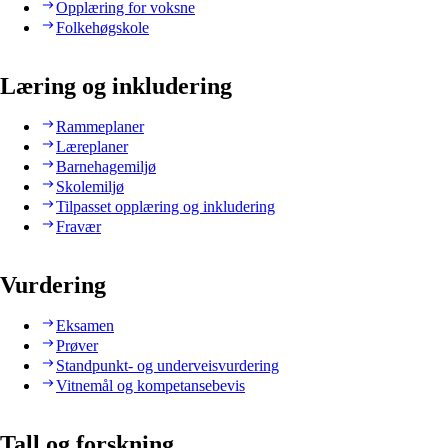
Opplæring for voksne
Folkehøgskole
Læring og inkludering
Rammeplaner
Læreplaner
Barnehagemiljø
Skolemiljø
Tilpasset opplæring og inkludering
Fravær
Vurdering
Eksamen
Prøver
Standpunkt- og underveisvurdering
Vitnemål og kompetansebevis
Tall og forskning