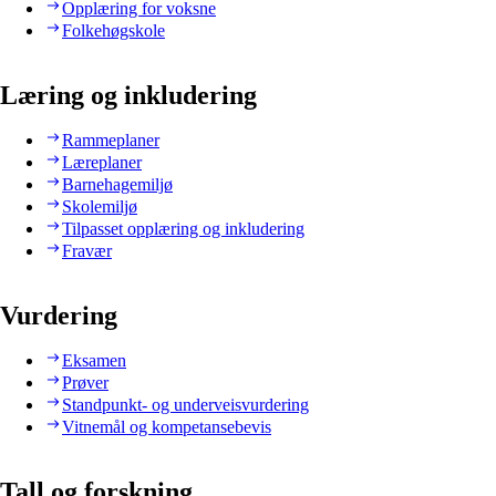
Opplæring for voksne
Folkehøgskole
Læring og inkludering
Rammeplaner
Læreplaner
Barnehagemiljø
Skolemiljø
Tilpasset opplæring og inkludering
Fravær
Vurdering
Eksamen
Prøver
Standpunkt- og underveisvurdering
Vitnemål og kompetansebevis
Tall og forskning