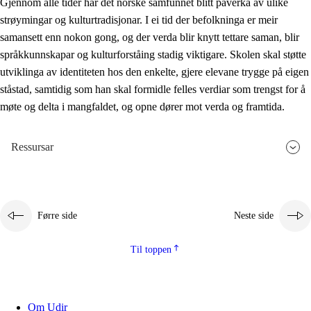
Gjennom alle tider har det norske samfunnet blitt påverka av ulike
strøymingar og kulturtradisjonar. I ei tid der befolkninga er meir
samansett enn nokon gong, og der verda blir knytt tettare saman, blir
språkkunnskapar og kulturforståing stadig viktigare. Skolen skal støtte
utviklinga av identiteten hos den enkelte, gjere elevane trygge på eigen
ståstad, samtidig som han skal formidle felles verdiar som trengst for å
møte og delta i mangfaldet, og opne dører mot verda og framtida.
Ressursar
Førre side
Neste side
Til toppen
Om Udir