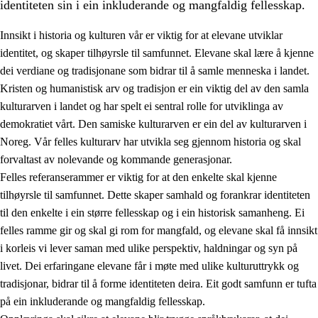
identiteten sin i ein inkluderande og mangfaldig fellesskap.
Innsikt i historia og kulturen vår er viktig for at elevane utviklar
identitet, og skaper tilhøyrsle til samfunnet. Elevane skal lære å kjenne
1.
Verdigrunnlaget i opplæringa
dei verdiane og tradisjonane som bidrar til å samle menneska i landet.
Kristen og humanistisk arv og tradisjon er ein viktig del av den samla
1.1
Menneskeverdet
kulturarven i landet og har spelt ei sentral rolle for utviklinga av
1.2
Identitet og kulturelt mangfald
demokratiet vårt. Den samiske kulturarven er ein del av kulturarven i
Noreg. Vår felles kulturarv har utvikla seg gjennom historia og skal
1.3
Kritisk tenking og etisk bevisstheit
forvaltast av nolevande og kommande generasjonar.
1.4
Skaparglede, engasjement og utforskartrong
Felles referanserammer er viktig for at den enkelte skal kjenne
tilhøyrsle til samfunnet. Dette skaper samhald og forankrar identiteten
1.5
Respekt for naturen og miljøbevisstheit
til den enkelte i ein større fellesskap og i ein historisk samanheng. Ei
1.6
Demokrati og medverknad
felles ramme gir og skal gi rom for mangfald, og elevane skal få innsikt
i korleis vi lever saman med ulike perspektiv, haldningar og syn på
livet. Dei erfaringane elevane får i møte med ulike kulturuttrykk og
tradisjonar, bidrar til å forme identiteten deira. Eit godt samfunn er tufta
på ein inkluderande og mangfaldig fellesskap.