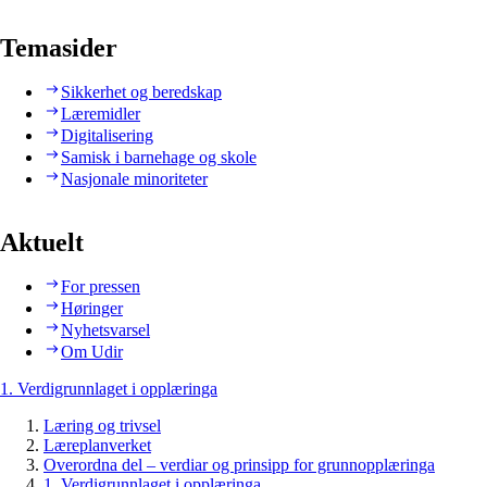
Temasider
Sikkerhet og beredskap
Læremidler
Digitalisering
Samisk i barnehage og skole
Nasjonale minoriteter
Aktuelt
For pressen
Høringer
Nyhetsvarsel
Om Udir
1. Verdigrunnlaget i opplæringa
Læring og trivsel
Læreplanverket
Overordna del – verdiar og prinsipp for grunnopplæringa
1. Verdigrunnlaget i opplæringa