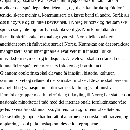
Opplæringa skal sikre at elevane blir trygge språkbrukarar, at dei
utviklar den språklege identiteten sin, og at dei kan bruke språk for å
tenkje, skape meining, kommunisere og knyte band til andre. Språk gir
oss tilhøyrsle og kulturell bevisstheit. I Noreg er norsk og dei samiske
språka sør-, lule- og nordsamisk likeverdige. Norsk omfattar dei
likestilte skriftspråka bokmål og nynorsk. Norsk teiknspråk er
anerkjent som eit fullverdig språk i Noreg. Kunnskap om det språklege
mangfaldet i samfunnet gir alle elevar verdifull innsikt i ulike
uttrykksformer, idear og tradisjonar. Alle elevar skal få erfare at det å
kunne fleire språk er ein ressurs i skolen og i samfunnet.
Gjennom opplæringa skal elevane få innsikt i historia, kulturen,
samfunnslivet og rettane til det samiske urfolket. Elevane skal lære om
mangfald og variasjon innanfor samisk kultur og samfunnsliv.
Fem folkegrupper med hundreårlang tilknyting til Noreg har status som
nasjonale minoritetar i tråd med dei internasjonale forpliktingane våre:
jødar, kvenar/norskfinnar, skogfinnar, rom og romanifolket/taterar.
Desse folkegruppene har bidratt til å forme den norske kulturarven, og
opplæringa skal gi kunnskap om desse folkegruppene.