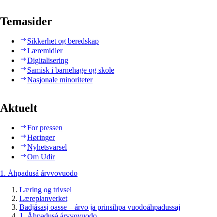
Temasider
Sikkerhet og beredskap
Læremidler
Digitalisering
Samisk i barnehage og skole
Nasjonale minoriteter
Aktuelt
For pressen
Høringer
Nyhetsvarsel
Om Udir
1. Åhpadusá árvvovuodo
Læring og trivsel
Læreplanverket
Badjásasj oasse – árvo ja prinsihpa vuodoåhpadussaj
1. Åhpadusá árvvovuodo