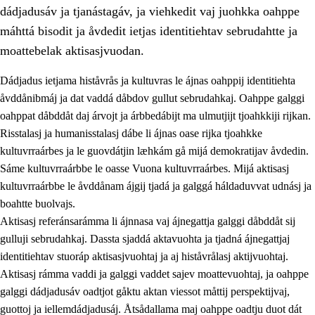
dádjadusáv ja tjanástagáv, ja viehkedit vaj juohkka oahppe
máhttá bisodit ja åvdedit ietjas identitiehtav sebrudahtte ja
moattebelak aktisasjvuodan.
Dádjadus ietjama histåvrås ja kultuvras le ájnas oahppij identitiehta
1.
Åhpadusá árvvovuodo
åvddånibmáj ja dat vaddá dåbdov gullut sebrudahkaj. Oahppe galggi
oahppat dåbddåt daj árvojt ja árbbedábijt ma ulmutjijt tjoahkkiji rijkan.
1.1
Almasjárvvo
Risstalasj ja humanisstalasj dábe li ájnas oase rijka tjoahkke
1.2
Identitiehtta ja kultuvralasj moattevuohta
kultuvrraárbes ja le guovdátjin læhkám gå mijá demokratijav åvdedin.
Sáme kultuvrraárbbe le oasse Vuona kultuvrraárbes. Mijá aktisasj
1.3
Lájttális ájádallam ja estetihkalasj diedulasjvuohta
kultuvrraárbbe le åvddånam ájgij tjadá ja galggá háldaduvvat udnásj ja
1.4
Dahkamávvo, berustibme ja diehtemvájnogisvuohta
boahtte buolvajs.
Aktisasj referánsarámma li ájnnasa vaj ájnegattja galggi dåbddåt sij
1.5
Vieledus luonnduj ja birásdiedulasjvuohta
gulluji sebrudahkaj. Dassta sjaddá aktavuohta ja tjadná ájnegattjaj
1.6
Demokratijja ja oassálasstem
identitiehtav stuoráp aktisasjvuohtaj ja aj histåvrålasj aktijvuohtaj.
Aktisasj rámma vaddi ja galggi vaddet sajev moattevuohtaj, ja oahppe
galggi dádjadusáv oadtjot gåktu aktan viessot måttij perspektijvaj,
guottoj ja iellemdádjadusáj. Åtsådallama maj oahppe oadtju duot dát