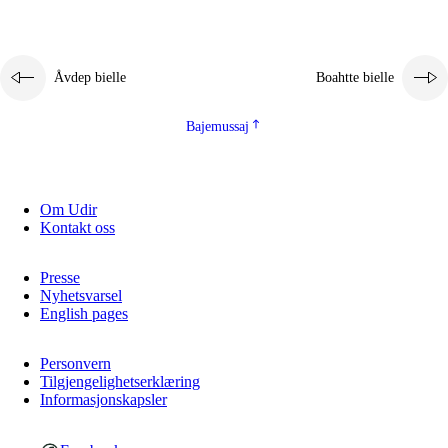
Åvdep bielle
Boahtte bielle
Bajemussaj
Om Udir
Kontakt oss
Presse
Nyhetsvarsel
English pages
Personvern
Tilgjengelighetserklæring
Informasjonskapsler