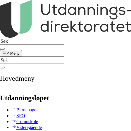
Meny
Hovedmeny
Utdanningsløpet
Barnehage
SFO
Grunnskole
Videregående