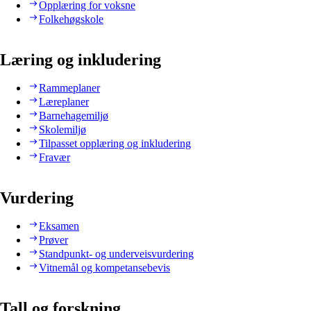
Opplæring for voksne
Folkehøgskole
Læring og inkludering
Rammeplaner
Læreplaner
Barnehagemiljø
Skolemiljø
Tilpasset opplæring og inkludering
Fravær
Vurdering
Eksamen
Prøver
Standpunkt- og underveisvurdering
Vitnemål og kompetansebevis
Tall og forskning