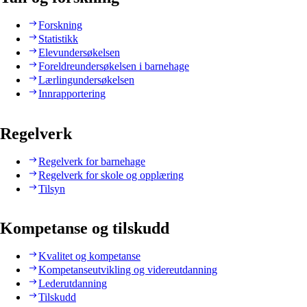
Forskning
Statistikk
Elevundersøkelsen
Foreldreundersøkelsen i barnehage
Lærlingundersøkelsen
Innrapportering
Regelverk
Regelverk for barnehage
Regelverk for skole og opplæring
Tilsyn
Kompetanse og tilskudd
Kvalitet og kompetanse
Kompetanseutvikling og videreutdanning
Lederutdanning
Tilskudd