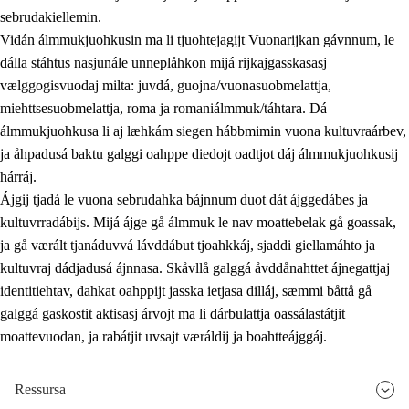
sebrudakiellemin.
Vidán álmmukjuohkusin ma li tjuohtejagijt Vuonarijkan gávnnum, le
dálla stáhtus nasjunále unneplåhkon mijá rijkajgasskasasj
vælggogisvuodaj milta: juvdá, guojna/vuonasuobmelattja,
miehttsesuobmelattja, roma ja romaniálmmuk/táhtara. Dá
álmmukjuohkusa li aj læhkám siegen hábbmimin vuona kultuvraárbev,
ja åhpadusá baktu galggi oahppe diedojt oadtjot dáj álmmukjuohkusij
hárráj.
Ájgij tjadá le vuona sebrudahka bájnnum duot dát ájggedábes ja
kultuvrradábijs. Mijá ájge gå álmmuk le nav moattebelak gå goassak,
ja gå værált tjanáduvvá lávddábut tjoahkkáj, sjaddi giellamáhto ja
kultuvraj dádjadusá ájnnasa. Skåvllå galggá åvddånahttet ájnegattjaj
identitiehtav, dahkat oahppijt jasska ietjasa dilláj, sæmmi båttå gå
galggá gaskostit aktisasj árvojt ma li dárbulattja oassálastátjit
moattevuodan, ja rabátjit uvsajt væráldij ja boahtteájggáj.
Ressursa