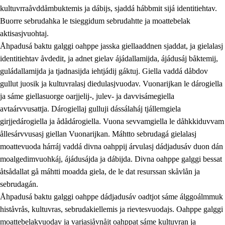
kultuvrraåvddåmbuktemis ja dábijs, sjaddá hábbmit sijá identitiehtav.
Buorre sebrudahka le tsieggidum sebrudahtte ja moattebelak
aktisasjvuohtaj.
Åhpadusá baktu galggi oahppe jasska giellaaddnen sjaddat, ja gielalasj
identitiehtav åvdedit, ja adnet gielav ájádallamijda, ájádusáj båktemij,
guládallamijda ja tjadnasijda iehtjádij gáktuj. Giella vaddá dåbdov
gullut juosik ja kultuvralasj diedulasjvuodav. Vuonarijkan le dárogiella
ja sáme giellasuorge oarjjelij-, julev- ja davvisámegiella
avtaárvvusattja. Dárogiellaj gulluji dássálaháj tjállemgiela
girjjedárogiella ja ådådárogiella. Vuona sevvamgiella le dåhkkiduvvam
ållesárvvusasj giellan Vuonarijkan. Máhtto sebrudagá gielalasj
moattevuoda hárráj vaddá divna oahppij árvulasj dádjadusáv duon dán
moalgedimvuohkáj, ájádusájda ja dábijda. Divna oahppe galggi bessat
åtsådallat gå máhtti moadda giela, de le dat resurssan skåvlån ja
sebrudagán.
Åhpadusá baktu galggi oahppe dádjadusáv oadtjot sáme álggoálmmuk
histåvrås, kultuvras, sebrudakiellemis ja rievtesvuodajs. Oahppe galggi
moattebelakvuodav ja variasjåvnåjt oahppat sáme kultuvran ja