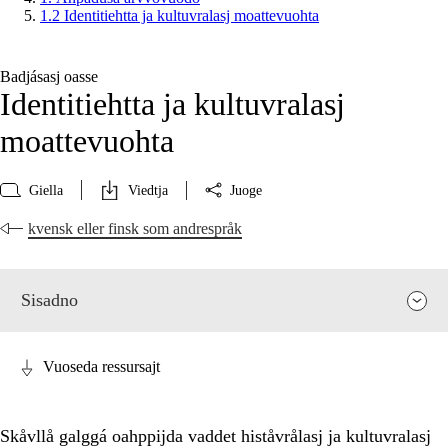
1.2 Identitiehtta ja kultuvralasj moattevuohta
Badjásasj oasse
Identitiehtta ja kultuvralasj
moattevuohta
Giella
Viedtja
Juoge
kvensk eller finsk som andrespråk
Sisadno
Vuoseda ressursajt
Skåvllå galggá oahppijda vaddet histåvrålasj ja kultuvralasj