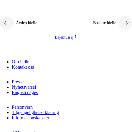
Åvdep bielle
Boahtte bielle
Bajemussaj
Om Udir
Kontakt oss
Presse
Nyhetsvarsel
English pages
Personvern
Tilgjengelighetserklæring
Informasjonskapsler