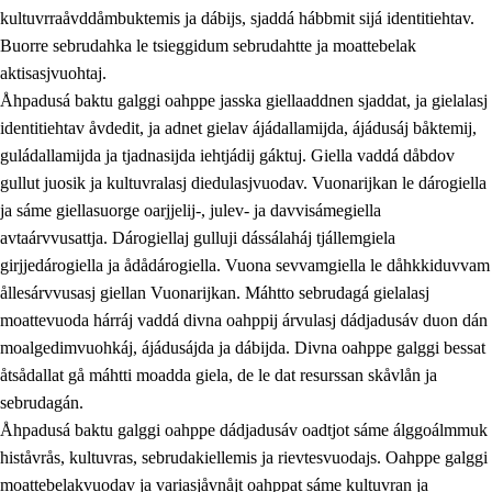
kultuvrraåvddåmbuktemis ja dábijs, sjaddá hábbmit sijá identitiehtav.
Buorre sebrudahka le tsieggidum sebrudahtte ja moattebelak
aktisasjvuohtaj.
Åhpadusá baktu galggi oahppe jasska giellaaddnen sjaddat, ja gielalasj
identitiehtav åvdedit, ja adnet gielav ájádallamijda, ájádusáj båktemij,
guládallamijda ja tjadnasijda iehtjádij gáktuj. Giella vaddá dåbdov
gullut juosik ja kultuvralasj diedulasjvuodav. Vuonarijkan le dárogiella
ja sáme giellasuorge oarjjelij-, julev- ja davvisámegiella
avtaárvvusattja. Dárogiellaj gulluji dássálaháj tjállemgiela
girjjedárogiella ja ådådárogiella. Vuona sevvamgiella le dåhkkiduvvam
ållesárvvusasj giellan Vuonarijkan. Máhtto sebrudagá gielalasj
moattevuoda hárráj vaddá divna oahppij árvulasj dádjadusáv duon dán
moalgedimvuohkáj, ájádusájda ja dábijda. Divna oahppe galggi bessat
åtsådallat gå máhtti moadda giela, de le dat resurssan skåvlån ja
sebrudagán.
Åhpadusá baktu galggi oahppe dádjadusáv oadtjot sáme álggoálmmuk
histåvrås, kultuvras, sebrudakiellemis ja rievtesvuodajs. Oahppe galggi
moattebelakvuodav ja variasjåvnåjt oahppat sáme kultuvran ja