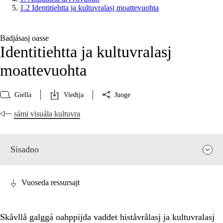
1.2 Identitiehtta ja kultuvralasj moattevuohta
Badjásasj oasse
Identitiehtta ja kultuvralasj
moattevuohta
Giella
Viedtja
Juoge
sámi visuála kultuvra
Sisadno
Vuoseda ressursajt
Skåvllå galggá oahppijda vaddet histåvrålasj ja kultuvralasj