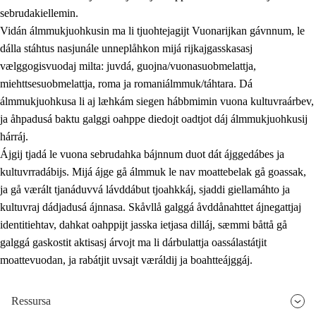
sebrudakiellemin.
Vidán álmmukjuohkusin ma li tjuohtejagijt Vuonarijkan gávnnum, le
dálla stáhtus nasjunále unneplåhkon mijá rijkajgasskasasj
vælggogisvuodaj milta: juvdá, guojna/vuonasuobmelattja,
miehttsesuobmelattja, roma ja romaniálmmuk/táhtara. Dá
álmmukjuohkusa li aj læhkám siegen hábbmimin vuona kultuvraárbev,
ja åhpadusá baktu galggi oahppe diedojt oadtjot dáj álmmukjuohkusij
hárráj.
Ájgij tjadá le vuona sebrudahka bájnnum duot dát ájggedábes ja
kultuvrradábijs. Mijá ájge gå álmmuk le nav moattebelak gå goassak,
ja gå værált tjanáduvvá lávddábut tjoahkkáj, sjaddi giellamáhto ja
kultuvraj dádjadusá ájnnasa. Skåvllå galggá åvddånahttet ájnegattjaj
identitiehtav, dahkat oahppijt jasska ietjasa dilláj, sæmmi båttå gå
galggá gaskostit aktisasj árvojt ma li dárbulattja oassálastátjit
moattevuodan, ja rabátjit uvsajt væráldij ja boahtteájggáj.
Ressursa