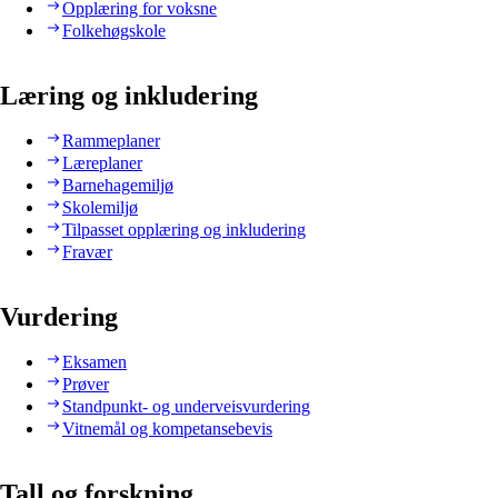
Opplæring for voksne
Folkehøgskole
Læring og inkludering
Rammeplaner
Læreplaner
Barnehagemiljø
Skolemiljø
Tilpasset opplæring og inkludering
Fravær
Vurdering
Eksamen
Prøver
Standpunkt- og underveisvurdering
Vitnemål og kompetansebevis
Tall og forskning