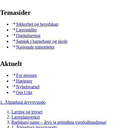
Temasider
Sikkerhet og beredskap
Læremidler
Digitalisering
Samisk i barnehage og skole
Nasjonale minoriteter
Aktuelt
For pressen
Høringer
Nyhetsvarsel
Om Udir
1. Åhpadusá árvvovuodo
Læring og trivsel
Læreplanverket
Badjásasj oasse – árvo ja prinsihpa vuodoåhpadussaj
1. Åhpadusá árvvovuodo