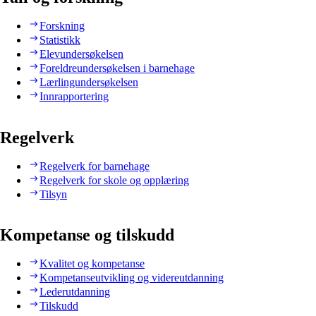
Forskning
Statistikk
Elevundersøkelsen
Foreldreundersøkelsen i barnehage
Lærlingundersøkelsen
Innrapportering
Regelverk
Regelverk for barnehage
Regelverk for skole og opplæring
Tilsyn
Kompetanse og tilskudd
Kvalitet og kompetanse
Kompetanseutvikling og videreutdanning
Lederutdanning
Tilskudd