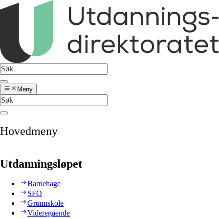
Meny
Hovedmeny
Utdanningsløpet
Barnehage
SFO
Grunnskole
Videregående