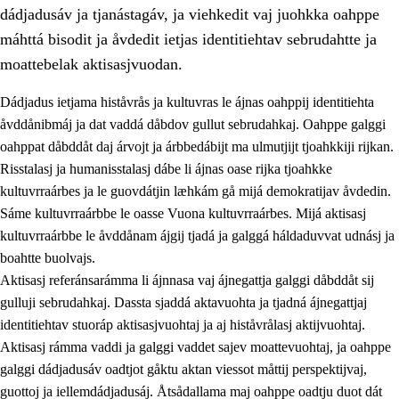
dádjadusáv ja tjanástagáv, ja viehkedit vaj juohkka oahppe
máhttá bisodit ja åvdedit ietjas identitiehtav sebrudahtte ja
moattebelak aktisasjvuodan.
Dádjadus ietjama histåvrås ja kultuvras le ájnas oahppij identitiehta
1.
Åhpadusá árvvovuodo
åvddånibmáj ja dat vaddá dåbdov gullut sebrudahkaj. Oahppe galggi
oahppat dåbddåt daj árvojt ja árbbedábijt ma ulmutjijt tjoahkkiji rijkan.
1.1
Almasjárvvo
Risstalasj ja humanisstalasj dábe li ájnas oase rijka tjoahkke
1.2
Identitiehtta ja kultuvralasj moattevuohta
kultuvrraárbes ja le guovdátjin læhkám gå mijá demokratijav åvdedin.
Sáme kultuvrraárbbe le oasse Vuona kultuvrraárbes. Mijá aktisasj
1.3
Lájttális ájádallam ja estetihkalasj diedulasjvuohta
kultuvrraárbbe le åvddånam ájgij tjadá ja galggá háldaduvvat udnásj ja
1.4
Dahkamávvo, berustibme ja diehtemvájnogisvuohta
boahtte buolvajs.
Aktisasj referánsarámma li ájnnasa vaj ájnegattja galggi dåbddåt sij
1.5
Vieledus luonnduj ja birásdiedulasjvuohta
gulluji sebrudahkaj. Dassta sjaddá aktavuohta ja tjadná ájnegattjaj
1.6
Demokratijja ja oassálasstem
identitiehtav stuoráp aktisasjvuohtaj ja aj histåvrålasj aktijvuohtaj.
Aktisasj rámma vaddi ja galggi vaddet sajev moattevuohtaj, ja oahppe
galggi dádjadusáv oadtjot gåktu aktan viessot måttij perspektijvaj,
guottoj ja iellemdádjadusáj. Åtsådallama maj oahppe oadtju duot dát