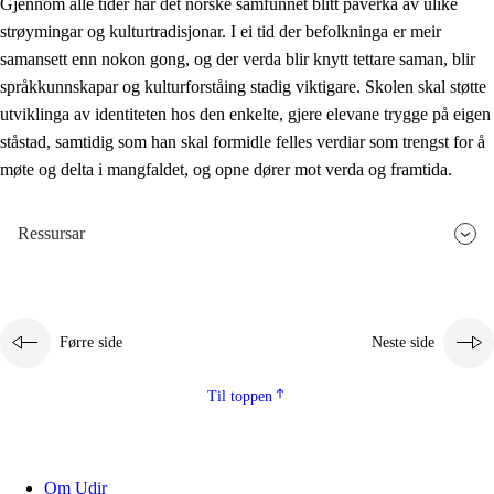
Gjennom alle tider har det norske samfunnet blitt påverka av ulike
strøymingar og kulturtradisjonar. I ei tid der befolkninga er meir
samansett enn nokon gong, og der verda blir knytt tettare saman, blir
språkkunnskapar og kulturforståing stadig viktigare. Skolen skal støtte
utviklinga av identiteten hos den enkelte, gjere elevane trygge på eigen
ståstad, samtidig som han skal formidle felles verdiar som trengst for å
møte og delta i mangfaldet, og opne dører mot verda og framtida.
Ressursar
Førre side
Neste side
Til toppen
Om Udir