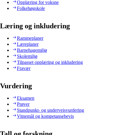
Opplæring for voksne
Folkehøgskole
Læring og inkludering
Rammeplaner
Læreplaner
Barnehagemiljø
Skolemiljø
Tilpasset opplæring og inkludering
Fravær
Vurdering
Eksamen
Prøver
Standpunkt- og underveisvurdering
Vitnemål og kompetansebevis
Tall og forskning