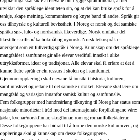
Opplæringa skal sikre at elevane blir trygge språkbrukarar, at dei
utviklar den språklege identiteten sin, og at dei kan bruke språk for å
tenkje, skape meining, kommunisere og knyte band til andre. Språk gir
oss tilhøyrsle og kulturell bevisstheit. I Noreg er norsk og dei samiske
språka sør-, lule- og nordsamisk likeverdige. Norsk omfattar dei
likestilte skriftspråka bokmål og nynorsk. Norsk teiknspråk er
anerkjent som eit fullverdig språk i Noreg. Kunnskap om det språklege
mangfaldet i samfunnet gir alle elevar verdifull innsikt i ulike
uttrykksformer, idear og tradisjonar. Alle elevar skal få erfare at det å
kunne fleire språk er ein ressurs i skolen og i samfunnet.
Gjennom opplæringa skal elevane få innsikt i historia, kulturen,
samfunnslivet og rettane til det samiske urfolket. Elevane skal lære om
mangfald og variasjon innanfor samisk kultur og samfunnsliv.
Fem folkegrupper med hundreårlang tilknyting til Noreg har status som
nasjonale minoritetar i tråd med dei internasjonale forpliktingane våre:
jødar, kvenar/norskfinnar, skogfinnar, rom og romanifolket/taterar.
Desse folkegruppene har bidratt til å forme den norske kulturarven, og
opplæringa skal gi kunnskap om desse folkegruppene.