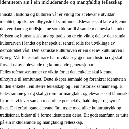
identiteten sin i ein inkluderande og mangfaldig fellesskap.
Innsikt i historia og kulturen vår er viktig for at elevane utviklar
identitet, og skaper tilhøyrsle til samfunnet. Elevane skal lære å kjenne
1.
Verdigrunnlaget i opplæringa
dei verdiane og tradisjonane som bidrar til å samle menneska i landet.
Kristen og humanistisk arv og tradisjon er ein viktig del av den samla
1.1
Menneskeverdet
kulturarven i landet og har spelt ei sentral rolle for utviklinga av
1.2
Identitet og kulturelt mangfald
demokratiet vårt. Den samiske kulturarven er ein del av kulturarven i
Noreg. Vår felles kulturarv har utvikla seg gjennom historia og skal
1.3
Kritisk tenking og etisk bevisstheit
forvaltast av nolevande og kommande generasjonar.
1.4
Skaparglede, engasjement og utforskartrong
Felles referanserammer er viktig for at den enkelte skal kjenne
tilhøyrsle til samfunnet. Dette skaper samhald og forankrar identiteten
1.5
Respekt for naturen og miljøbevisstheit
til den enkelte i ein større fellesskap og i ein historisk samanheng. Ei
1.6
Demokrati og medverknad
felles ramme gir og skal gi rom for mangfald, og elevane skal få innsikt
i korleis vi lever saman med ulike perspektiv, haldningar og syn på
livet. Dei erfaringane elevane får i møte med ulike kulturuttrykk og
tradisjonar, bidrar til å forme identiteten deira. Eit godt samfunn er tufta
på ein inkluderande og mangfaldig fellesskap.