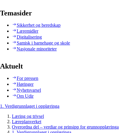
Temasider
Sikkerhet og beredskap
Læremidler
Digitalisering
Samisk i barnehage og skole
Nasjonale minoriteter
Aktuelt
For pressen
Høringer
Nyhetsvarsel
Om Udir
1. Verdigrunnlaget i opplæringa
Læring og trivsel
Læreplanverket
Overordna del – verdiar og prinsipp for grunnopplæringa
1. Verdigrunnlaget i opplæringa