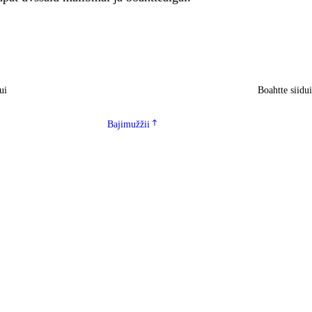
ui
Boahtte siidu
Bajimužžii