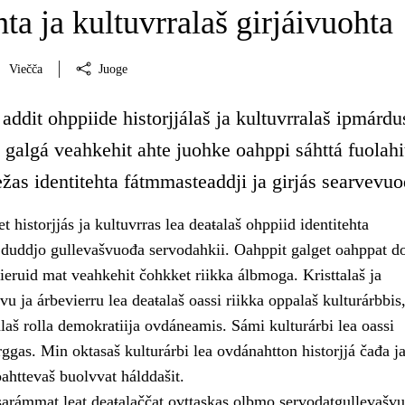
hta ja kultuvrralaš girjáivuohta
Viečča
Juoge
addit ohppiide historjjálaš ja kultuvrralaš ipmárdu
 galgá veahkehit ahte juohke oahppi sáhttá fuolahi
ežas identitehta fátmmasteaddji ja girjás searvevuo
 historjjás ja kultuvrras lea deaŧalaš ohppiid identitehta
duddjo gullevašvuođa servodahkii. Oahppit galget oahppat d
ieruid mat veahkehit čohkket riikka álbmoga. Kristtalaš ja
vu ja árbevierru lea deaŧalaš oassi riikka oppalaš kulturárbbis,
laš rolla demokratiija ovdáneamis. Sámi kulturárbi lea oassi
ggas. Min oktasaš kulturárbi lea ovdánahtton historjjá čađa j
oahttevaš buolvvat hálddašit.
sarámmat leat deaŧalaččat ovttaskas olbmo servodatgullevašvuh