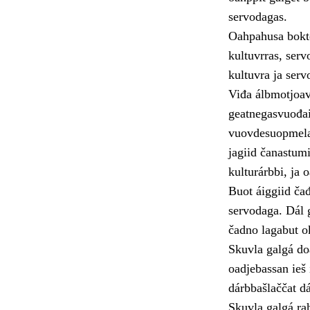
servodagas.
Oahpahusa bokte
kultuvrras, serv
kultuvra ja servo
Viđa álbmotjoav
geatnegasvuođai
vuovdesuopmelač
jagiid čanastum
kulturárbbi, ja
Buot áiggiid čađ
servodaga. Dál 
čadno lagabut ok
Skuvla galgá do
oadjebassan ieš 
dárbbašlaččat dá
Skuvla galgá rah