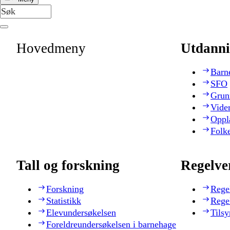
Hovedmeny
Utdanni
Barn
SFO
Grun
Vide
Oppl
Folk
Tall og forskning
Regelve
Forskning
Rege
Statistikk
Rege
Elevundersøkelsen
Tilsy
Foreldreundersøkelsen i barnehage