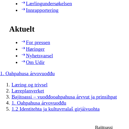
Lærlingundersøkelsen
Innrapportering
Aktuelt
For pressen
Høringer
Nyhetsvarsel
Om Udir
1. Oahpahusa árvovuođđu
Læring og trivsel
Læreplanverket
Bajitoassi – vuođđooahpahusa árvvut ja prinsihpat
1. Oahpahusa árvovuođđu
1.2 Identitehta ja kultuvrralaš girjáivuohta
Bajitoassi