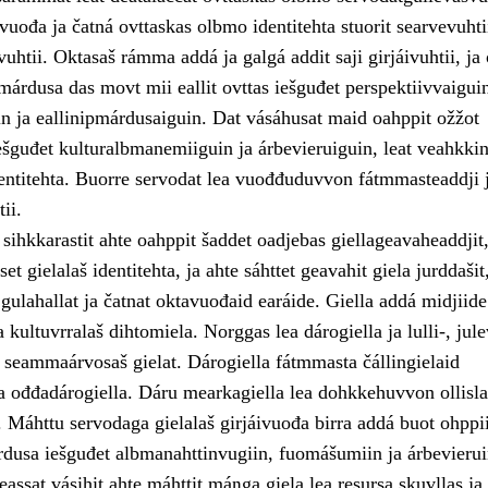
uođa ja čatná ovttaskas olbmo identitehta stuorit searvevuhtii
avuhtii. Oktasaš rámma addá ja galgá addit saji girjáivuhtii, ja
márdusa das movt mii eallit ovttas iešguđet perspektiivvaigui
in ja eallinipmárdusaiguin. Dat vásáhusat maid oahppit ožžot
ešguđet kulturalbmanemiiguin ja árbevieruiguin, leat veahkki
ntitehta. Buorre servodat lea vuođđuduvvon fátmmasteaddji 
ii.
ihkkarastit ahte oahppit šaddet oadjebas giellageavaheaddjit,
et gielalaš identitehta, ja ahte sáhttet geavahit giela jurddašit
 gulahallat ja čatnat oktavuođaid earáide. Giella addá midjiide
 kultuvrralaš dihtomiela. Norggas lea dárogiella ja lulli-, jule
 seammaárvosaš gielat. Dárogiella fátmmasta čállingielaid
ja ođđadárogiella. Dáru mearkagiella lea dohkkehuvvon ollisla
. Máhttu servodaga gielalaš girjáivuođa birra addá buot ohppi
dusa iešguđet albmanahttinvugiin, fuomášumiin ja árbevierui
eassat vásihit ahte máhttit máŋga giela lea resursa skuvllas ja