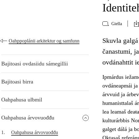
Identite
Giella
Skuvla galgá 
Oahppoplánii arkitektur og samfunn
čanastumi, ja
ovdánahttit i
Bajitoasi ovdasiidu sámegillii
Ipmárdus iežamet
Bajitoasi birra
ovdáneapmái ja 
árvvuid ja árbev
Oahpahusa ulbmil
humanisttalaš ár
lea leamaš deaŧa
Oahpahusa árvovuođđu
kulturárbbis Nor
galget dálá ja b
1.
Oahpahusa árvovuođđu
Oktasaš referán