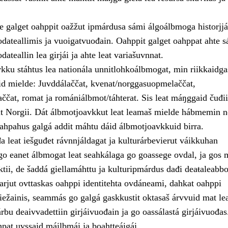
 galget oahppit oažžut ipmárdusa sámi álgoálbmoga historjjá
odateallimis ja vuoigatvuođain. Oahppit galget oahppat ahte 
dateallin lea girjái ja ahte leat variašuvnnat.
kku stáhtus lea nationála unnitlohkoálbmogat, min riikkaidga
d mielde: Juvddálaččat, kvenat/norggasuopmelaččat,
čat, romat ja romániálbmot/táhterat. Sis leat máŋggaid čuđi
it Norgii. Dát álbmotjoavkkut leat leamaš mielde hábmemin 
 oahpahus galgá addit máhtu dáid álbmotjoavkkuid birra.
a leat iešguđet rávnnjáldagat ja kulturárbevierut váikkuhan
go eanet álbmogat leat seahkálaga go goassege ovdal, ja gos 
tii, de šaddá giellamáhttu ja kulturipmárdus dađi deaŧaleabbo
arjut ovttaskas oahppi identitehta ovdáneami, dahkat oahppi
iežainis, seammás go galgá gaskkustit oktasaš árvvuid mat le
rbu deaivvadettiin girjáivuođain ja go oassálastá girjáivuođas
pat uvssaid máilbmái ja boahtteáigái.