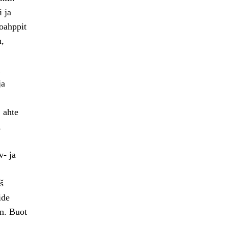
 ja
 oahppit
n,
n
ja
 ahte
,
v- ja
š
ide
n. Buot