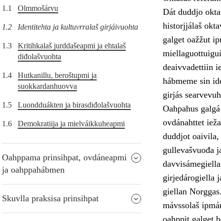
1.1
Olmmošárvu
Dát duddjo oktav
historjjálaš okt
1.2
Identitehta ja kultuvrralaš girjáivuohta
galget oažžut ip
1.3
Kritihkalaš jurddašeapmi ja ehtalaš
miellaguottuigu
diđolašvuohta
deaivvadettiin i
1.4
Hutkanillu, beroštupmi ja
hábmeme sin ide
suokkardanhuovva
girjás searvevuht
1.5
Luondduákten ja birasdiđolašvuohta
Oahpahus galgá s
ovdánahttet iežas
1.6
Demokratiija ja mielváikkuheapmi
duddjot oaivila,
gullevašvuođa ja
Oahppama prinsihpat, ovdáneapmi
davvisámegiella
ja oahppahábmen
girjedárogiella 
giellan Norggas
Skuvlla praksisa prinsihpat
mávssolaš ipmár
oahppit galget b