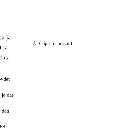
sa ja
Čájet resurssaid
t ja
đas.
ovdat
 ja das
a dan
tii.