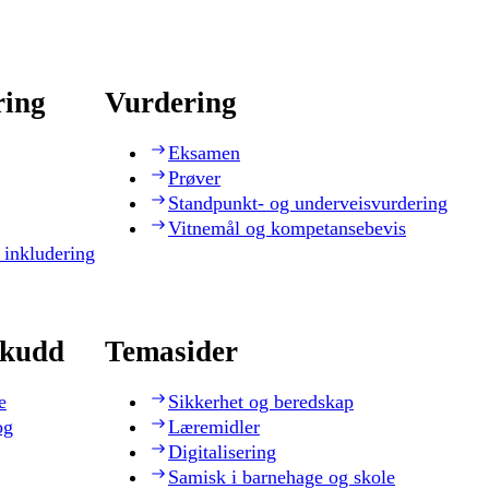
ring
Vurdering
Eksamen
Prøver
Standpunkt- og underveisvurdering
Vitnemål og kompetansebevis
 inkludering
skudd
Temasider
e
Sikkerhet og beredskap
og
Læremidler
Digitalisering
Samisk i barnehage og skole