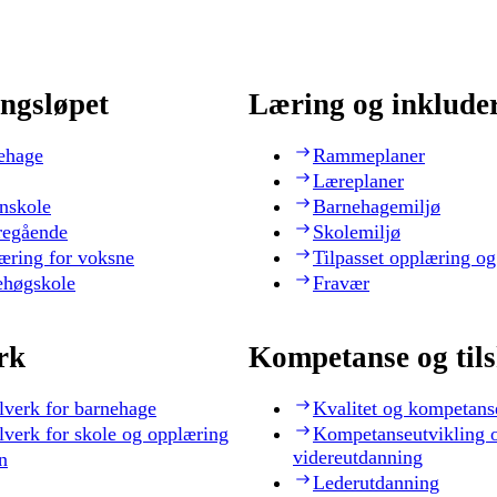
ngsløpet
Læring og inklude
ehage
Rammeplaner
Læreplaner
nskole
Barnehagemiljø
regående
Skolemiljø
æring for voksne
Tilpasset opplæring og
ehøgskole
Fravær
rk
Kompetanse og til
lverk for barnehage
Kvalitet og kompetans
lverk for skole og opplæring
Kompetanseutvikling 
videreutdanning
n
Lederutdanning